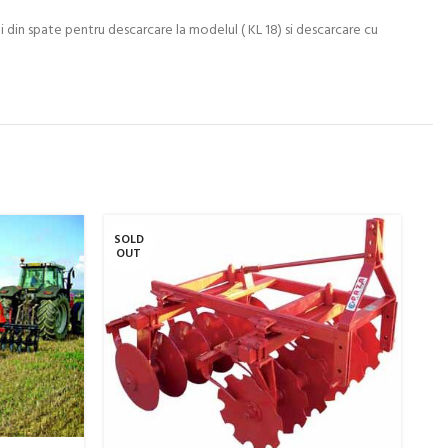
i din spate pentru descarcare la modelul ( KL 18) si descarcare cu
SOLD
SO
OUT
O