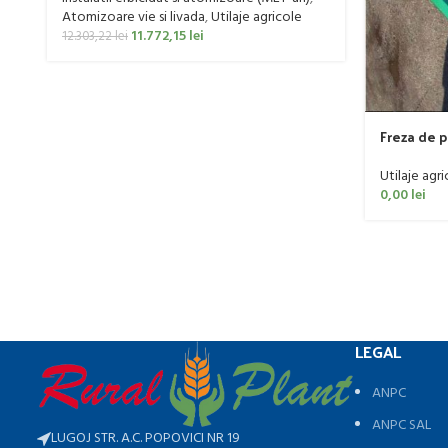
Atomizoare vie si livada
,
Utilaje agricole
11.772,15
lei
12.303,22
lei
Freza de 
60 CP
Utilaje agri
0,00
lei
LEGAL
ANPC
ANPC SAL
LUGOJ STR. A.C. POPOVICI NR 19