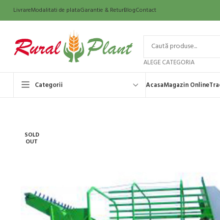
Livrare
Modalitati de plata
Garantie & Retur
Blog
Contact
ALEGE CATEGORIA
Categorii
Acasa
Magazin Online
Tra
SOLD
OUT