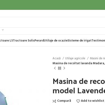
ctoare LS
Tractoare Solis
Perard
Utilaje de ocazie
Sisteme de irigat
Testimon
Acasă
Utilaje agricole
Masini de r
Masina de recoltat lavanda Madara
Masina de reco
model Lavend
Compară
Add to wishlist