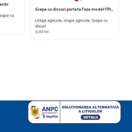
pardo
P
Grapa cu discuri purtata Faza model FPL,
20-50 CP
rape cu
P
Utilaje agricole
,
Grape agricole
,
Grape cu
Ut
discuri
0
0,00
lei