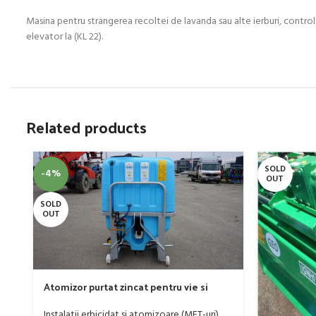
Masina pentru strangerea recoltei de lavanda sau alte ierburi, control
elevator la (KL 22).
Related products
SOLD
-4%
OUT
SOLD
OUT
Atomizor purtat zincat pentru vie si
livada Bufer, model Ronda, 300 litri
Instalatii erbicidat si atomizoare (MET-uri)
,