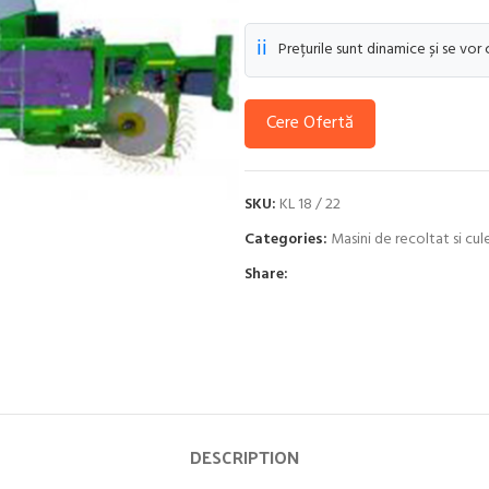
ℹ️
Prețurile sunt dinamice și se vor
Cere Ofertă
SKU:
KL 18 / 22
Categories:
Masini de recoltat si cul
Share:
DESCRIPTION