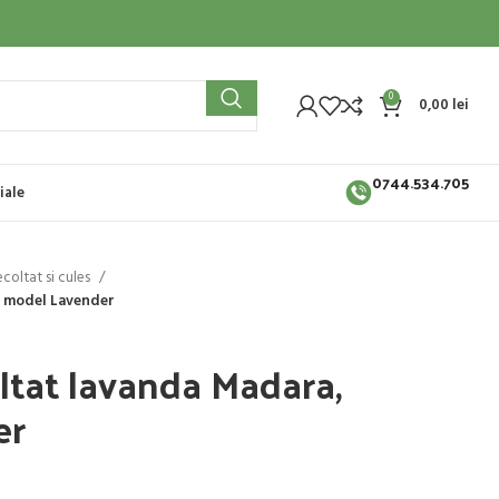
0
0,00
lei
0744.534.705
iale
ecoltat si cules
, model Lavender
ltat lavanda Madara,
er