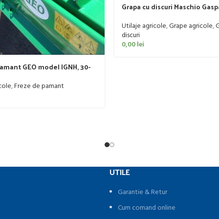
Grapa cu discuri Maschio Gas
model MX 400
Utilaje agricole
,
Grape agricole
,
G
discuri
0,00
lei
pamant GEO model IGNH, 30-
cole
,
Freze de pamant
UTILE
Garantie & Retur
Cum comand online