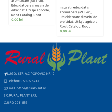
deschidere hidraulica,
atomizoare (MET-uri)
,
Panter Maxi Plus, 1800
filtre linie
Erbicidatoare si masini de
litri, lance 18 m in X,
Instalatii erbicidat si
erbicidat
,
Utilaje agricole
,
deschidere si ridicare
atomizoare (MET-uri)
,
Root Catalog
,
Root
hidraulica, latime de
Erbicidatoare si masini de
0,00
lei
transport 3m, trijet
erbicidat
,
Utilaje agricole
,
Root Catalog
,
Root
0,00
lei
LUGOJ STR. A.C. POPOVICI NR 19
Telefon: 0773.926.733
Email: office@ruralplant.ro
S.C. RURAL PLANT S.R.L.
CUI RO 29311153