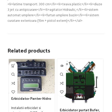
<li>latime transport: 300 cm</li><li>teava plastic</li><li>diuze
3 jet cu antipicurare</li><li>agitator Hidraulic,</li><li>sistem
automat umplere</li><li>furtun umplere bazin</li><li>sistem
curatare exterioara (15m + pistol extern)</li></ul>
Related products
SOLD O
UT
Erbicidator Panter Hidro
Anatolia, 1200 lt, 18m,
duze trijet, ridicare si
Instalatii erbicidat si
Erbicidator purtat Bufer,