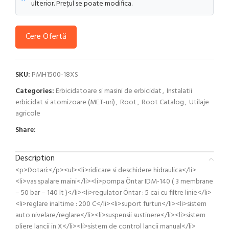
ulterior. Prețul se poate modifica.
Cere Ofertă
SKU:
PMH1500-18XS
Categories:
Erbicidatoare si masini de erbicidat
,
Instalatii
erbicidat si atomizoare (MET-uri)
,
Root
,
Root Catalog
,
Utilaje
agricole
Share:
Description
<p>Dotari:</p><ul><li>ridicare si deschidere hidraulica</li>
<li>vas spalare maini</li><li>pompa Öntar IDM-140 ( 3 membrane
– 50 bar – 140 lt )</li><li>regulator Öntar : 5 cai cu filtre linie</li>
<li>reglare inaltime : 200 C</li><li>suport furtun</li><li>sistem
auto nivelare/reglare</li><li>suspensii sustinere</li><li>sistem
pliere lancii in X</li><li>sistem de control lancii manual</li>