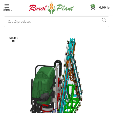
0
0,00
lei
Meniu
SOLD O
UT