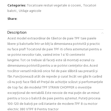
Categories:
Tocatoare resturi vegetale si coceni
,
Tocatori
baloti
,
Utilaje agricole
Share:
Description
Acest model extraordinar de tăietor de paie TPF taie paiele
libere și baloturile într-un bliț la dimensiunea potrivită și practic
nu face praf! Tocatorul de paie TPF iti ofera asternuturi pentru a
se potrivi nevoilor tale, variind intre 1 si 10 centimetri
lungime. Tot ce trebuie să faceți este să montați ecranul cu
dimensiunea potrivită pentru a se potrivi cerințelor dvs. Acest
tocător versatil măcină orice fel de paie slăbită sau presată și
fân. Funcționează atât de repede și curat încât vei găsi în curând
că nu poți face fără el! Prețul de achiziție scăzut și performanțele
de top fac din modelul TPF STRAW CHOPPER o investiție
excepțional de rentabilă. Este nevoie de mai puțin de un minut
pentru a toca o balotă de paie pentru așternut. Puteți procesa
100-120 de baloți pe oră.Variante de modere:TPF 8 cu motor
electric 380 VTPF 8 Pentru tractor