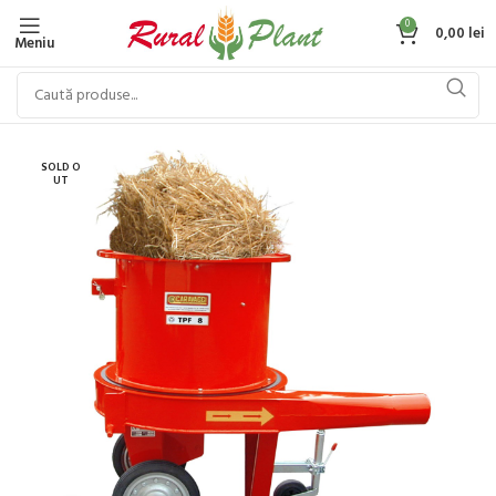
0
0,00
lei
Meniu
SOLD O
UT