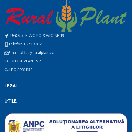
LUGOJ STR. A.C. POPOVICI NR 19
Telefon: 0773.926.733
Email: office@ruralplant.ro
S.C. RURAL PLANT S.R.L.
CUI RO 29311153
LEGAL
UTILE