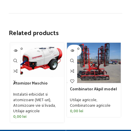
Related products
SOLD O
SOLD O
SOL
UT
UT
U
Atomizor Maschio
Gaspardo model Futura
Combinator Akpil model
Gr
Avant 1000/800/121 E
Rylec XL, 80-160 CP
Instalatii erbicidat si
Fa
atomizoare (MET-uri)
,
Utilaje agricole
,
Ut
Atomizoare vie si livada
,
Combinatoare agricole
ag
Utilaje agricole
0,00
lei
0
0,00
lei