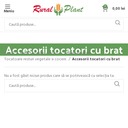
0
0,00
lei
Meniu
Accesorii tocatori cu brat
Acasă
Root Catalog
Root
Utilaje agricole
Tocatoare resturi vegetale si coceni
Accesorii tocatori cu brat
Nu a fost găsit niciun produs care să se potrivească cu selecția ta.