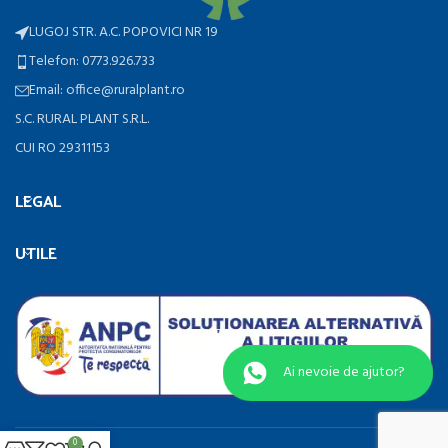
LUGOJ STR. A.C. POPOVICI NR 19
Telefon: 0773.926.733
Email: office@ruralplant.ro
S.C. RURAL PLANT S.R.L.
CUI RO 29311153
LEGAL
UTILE
Ai nevoie de ajutor?
0