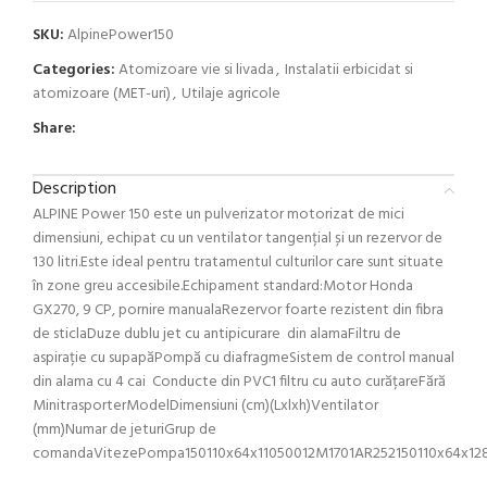
SKU:
AlpinePower150
Categories:
Atomizoare vie si livada
,
Instalatii erbicidat si
atomizoare (MET-uri)
,
Utilaje agricole
Share:
Description
ALPINE Power 150 este un pulverizator motorizat de mici
dimensiuni, echipat cu un ventilator tangențial și un rezervor de
130 litri.Este ideal pentru tratamentul culturilor care sunt situate
în zone greu accesibile.Echipament standard:Motor Honda
GX270, 9 CP, pornire manualaRezervor foarte rezistent din fibra
de sticlaDuze dublu jet cu antipicurare din alamaFiltru de
aspirație cu supapăPompă cu diafragmeSistem de control manual
din alama cu 4 cai Conducte din PVC1 filtru cu auto curățareFără
MinitrasporterModelDimensiuni (cm)(Lxlxh)Ventilator
(mm)Numar de jeturiGrup de
comandaVitezePompa150110x64x11050012M1701AR252150110x64x12