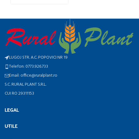
LUGOJ STR. A.C. POPOVICI NR 19
Telefon: 0773.926.733
Email: office@ruralplant.ro
S.C. RURAL PLANT S.R.L.
CUI RO 29311153
LEGAL
UTILE