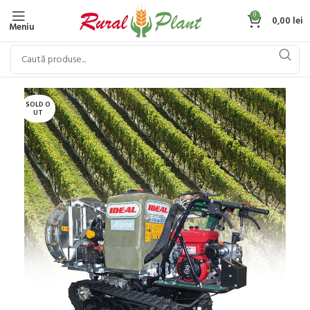
0
0,00
lei
Meniu
SOLD O
UT