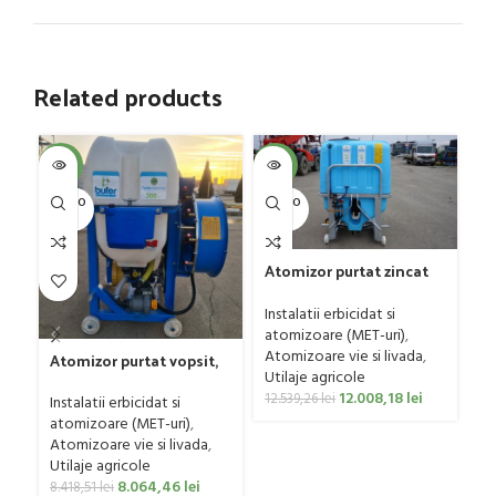
Related products
SOL
-4%
-4%
U
SOLD O
SOLD O
UT
UT
Atomizor purtat zincat
pentru vie si livada
Gr
Bufer, model Ronda,
Instalatii erbicidat si
G
400 litri
atomizoare (MET-uri)
,
Ut
Atomizoare vie si livada
,
Atomizor purtat vopsit,
ag
Utilaje agricole
pentru vie si livada
0
12.008,18
lei
Bufer, model Ronda
12.539,26
lei
Instalatii erbicidat si
Clasic, 200 litri
atomizoare (MET-uri)
,
Atomizoare vie si livada
,
Utilaje agricole
8.064,46
lei
8.418,51
lei