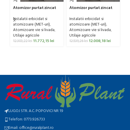
C
Atomizor purtat zincat
Atomizor purtat zincat
G
pentru vie si livada
pentru vie si livada
Sa
Ut
Bufer, model Ronda,
Bufer, model Ronda,
Instalatii erbicidat si
Instalatii erbicidat si
Co
300 litri
400 litri
atomizoare (MET-uri)
,
atomizoare (MET-uri)
,
0
Atomizoare vie si livada
,
Atomizoare vie si livada
,
Utilaje agricole
Utilaje agricole
11.772,15
lei
12.008,18
lei
12.303,22
lei
12.539,26
lei
LUGOJ STR. A.C. POPOVICI NR 19
Telefon: 0773.926.733
Email: office@ruralplant.ro