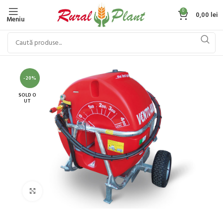
0
0,00
lei
Meniu
-20%
SOLD O
UT
Click to enlarge