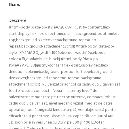
Share:
Descriere
#html-body [data-pb-style=A9J7AVF]{justify-content:flex-
start;display:flex;flex-direction:column;background-position:left
top;background-size:cover;background-repeat:no-
repeat;background-attachment:scroll}#html-body [data-pb-
style=XY2MAGQ]{width:100%;border-width:10px;border-
color:#fff;display:inline-block}#html-body [data-pb-
style=YAPLFSB]{justify-content:flex-start;display:flex;flex-
direction:column;background-position:left top;background-
size:cover;background-repeat:no-repeat;background-
attachment:scroll} Pulverizator agricol cu ​​cadru dublu galvanizat
foarte robust, compact. Noua linie „entry level” de
pulverizatoare montate pe tractor: puternic, compact, robust,
cadru dublu galvanizat, nivel mecanic vizibil imediat de către
operator, formă originală bine rotunjită, ventilație unică pentru
eficacitate și penetrare. Disponibil cu capacități de 300 și 400
L.Disponibil și în versiunea cu „tun” pe 300 și 400 L.Dotari
strandard: Cadru cu banda de protectie pe sol pt rezervor pe