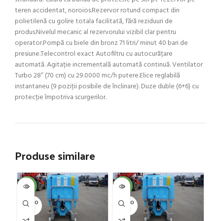
teren accidentat, noroios.Rezervor rotund compact din
polietilenă cu golire totala facilitată, fără reziduuri de
produs.Nivelul mecanic al rezervorului vizibil clar pentru
operator.Pompă cu biele din bronz 71 litri/ minut 40 bari de
presiune.Telecontrol exact Autofiltru cu autocurățare
automată. Agitație incrementală automată continuă. Ventilator
Turbo 28” (70 cm) cu 29.0000 mc/h putere.Elice reglabilă
instantaneu (9 poziţii posibile de înclinare). Duze duble (6+6) cu
protecție împotriva scurgerilor.
Produse similare
SOL
-4%
-4%
U
SOLD O
SOLD O
UT
UT