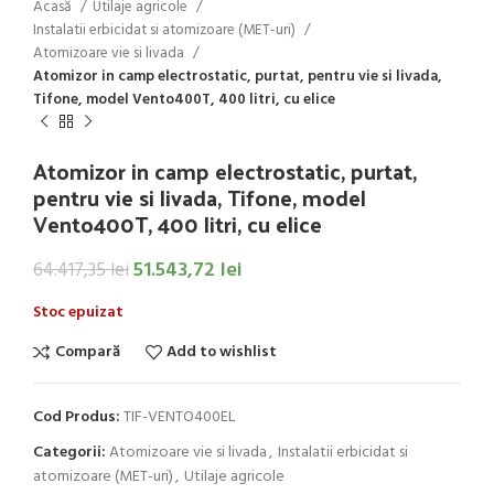
Acasă
Utilaje agricole
Instalatii erbicidat si atomizoare (MET-uri)
Atomizoare vie si livada
Atomizor in camp electrostatic, purtat, pentru vie si livada,
Tifone, model Vento400T, 400 litri, cu elice
Atomizor in camp electrostatic, purtat,
pentru vie si livada, Tifone, model
Vento400T, 400 litri, cu elice
51.543,72
lei
64.417,35
lei
Stoc epuizat
Compară
Add to wishlist
Cod Produs:
TIF-VENTO400EL
Categorii:
Atomizoare vie si livada
,
Instalatii erbicidat si
atomizoare (MET-uri)
,
Utilaje agricole