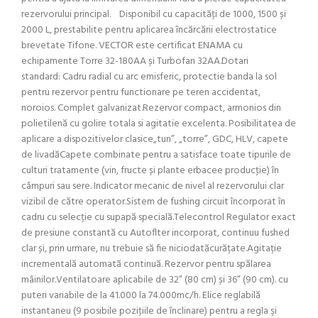
rezervorului principal. Disponibil cu capacități de 1000, 1500 și
2000 L, prestabilite pentru aplicarea încărcării electrostatice
brevetate Tifone. VECTOR este certificat ENAMA cu
echipamente Torre 32-180AA și Turbofan 32AA.Dotari
standard: Cadru radial cu arc emisferic, protectie banda la sol
pentru rezervor pentru functionare pe teren accidentat,
noroios. Complet galvanizat.Rezervor compact, armonios din
polietilenă cu golire totala si agitatie excelenta. Posibilitatea de
aplicare a dispozitivelor clasice„tun”, „torre”, GDC, HLV, capete
de livadăCapete combinate pentru a satisface toate tipurile de
culturi tratamente (vin, fructe și plante erbacee producţie) în
câmpuri sau sere. Indicator mecanic de nivel al rezervorului clar
vizibil de către operator.Sistem de fushing circuit încorporat în
cadru cu selecție cu supapă specială.Telecontrol Regulator exact
de presiune constantă cu Autoflter incorporat, continuu fushed
clar și, prin urmare, nu trebuie să fie niciodatăcurățate.Agitație
incrementală automată continuă. Rezervor pentru spălarea
mâinilor.Ventilatoare aplicabile de 32” (80 cm) și 36” (90 cm). cu
puteri variabile de la 41.000 la 74.000mc/h. Elice reglabilă
instantaneu (9 posibile poziţiile de înclinare) pentru a regla şi