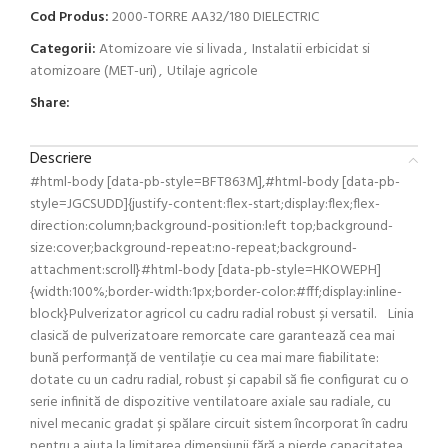
Cod Produs:
2000-TORRE AA32/180 DIELECTRIC
Categorii:
Atomizoare vie si livada
,
Instalatii erbicidat si
atomizoare (MET-uri)
,
Utilaje agricole
Share:
Descriere
#html-body [data-pb-style=BFT863M],#html-body [data-pb-
style=JGCSUDD]{justify-content:flex-start;display:flex;flex-
direction:column;background-position:left top;background-
size:cover;background-repeat:no-repeat;background-
attachment:scroll}#html-body [data-pb-style=HKOWEPH]
{width:100%;border-width:1px;border-color:#fff;display:inline-
block}Pulverizator agricol cu ​​cadru radial robust și versatil. Linia
clasică de pulverizatoare remorcate care garantează cea mai
bună performanță de ventilație cu cea mai mare fiabilitate:
dotate cu un cadru radial, robust și capabil să fie configurat cu o
serie infinită de dispozitive ventilatoare axiale sau radiale, cu
nivel mecanic gradat și spălare circuit sistem încorporat în cadru
pentru a ajuta la limitarea dimensiunii fără a pierde capacitatea