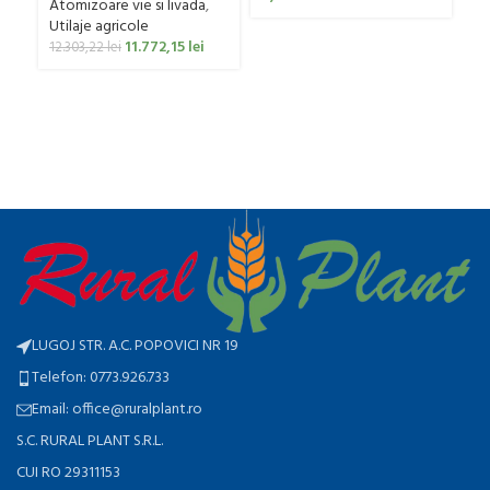
ag
Atomizoare vie si livada
,
0
Utilaje agricole
11.772,15
lei
12.303,22
lei
LUGOJ STR. A.C. POPOVICI NR 19
Telefon: 0773.926.733
Email: office@ruralplant.ro
S.C. RURAL PLANT S.R.L.
CUI RO 29311153