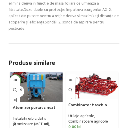
elimina deriva in functie de masa foliara ce urmeaza a
fitratate.Duze duble cu protecție împotriva scurgerilor AX-2,
aplicat din putere pentru a reține deriva și maximizați distanța de
acoperire și eficiența.Sondă F2, sondă de aspirare pentru
pesticide.
Produse similare
SOLD O
SOL
-4%
UT
U
SOLD O
UT
Combinator Maschio
Atomizor purtat zincat
Gaspardo model
Pl
pentru vie si livada
Sandokan, 120-190 CP
Utilaje agricole
,
mo
Bufer, model Ronda,
Instalatii erbicidat si
Combinatoare agricole
tr
300 litri
Ut
atomizoare (MET-uri)
,
0,00
lei