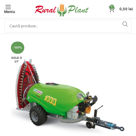
0
0,00
lei
Meniu
-100%
SOLD O
UT