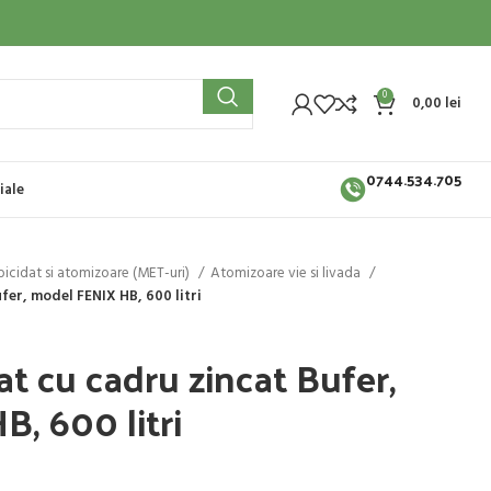
0
0,00
lei
0744.534.705
iale
erbicidat si atomizoare (MET-uri)
Atomizoare vie si livada
fer, model FENIX HB, 600 litri
at cu cadru zincat Bufer,
, 600 litri
i