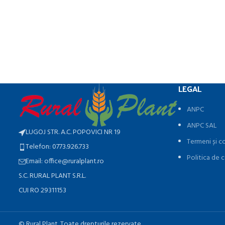
LEGAL
ANPC
ANPC SAL
LUGOJ STR. A.C. POPOVICI NR 19
Termeni și co
Telefon: 0773.926.733
Politica de c
Email: office@ruralplant.ro
S.C. RURAL PLANT S.R.L.
CUI RO 29311153
©️ Rural Plant. Toate drepturile rezervate.