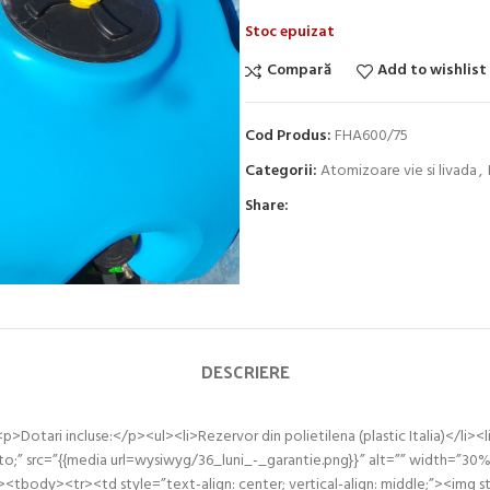
Stoc epuizat
Compară
Add to wishlist
Cod Produs:
FHA600/75
Categorii:
Atomizoare vie si livada
,
Share:
DESCRIERE
tari incluse:</p><ul><li>Rezervor din polietilena (plastic Italia)</li><
auto;” src=”{{media url=wysiwyg/36_luni_-_garantie.png}}” alt=”” width=”30%
dy><tr><td style=”text-align: center; vertical-align: middle;”><img style