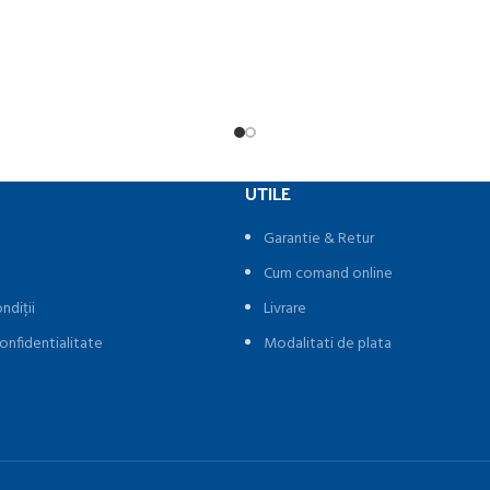
UTILE
Garantie & Retur
Cum comand online
ndiții
Livrare
onfidentialitate
Modalitati de plata