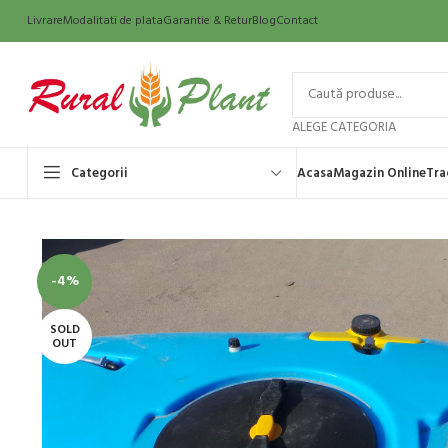
Livrare
Modalitati de plata
Garantie & Retur
Blog
Contact
ALEGE CATEGORIA
Categorii
Acasa
Magazin Online
Tra
-4%
SOLD
OUT