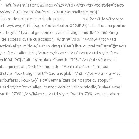
ign: left;”>Ventilator Q85 inox</h2></td></tr><tr><td style=”text-
l=wysiwyg/utilajeagro/bufer/FENIXHB/semnalizare.jpg}}”
;”>Semnalizare de noapte cu ochi de pisica </h2></td></tr><tr>
ia url=wysiwyg/utilajeagro/bufer/bufer1002.JPG}}” alt=”Lumina pentru
td style=”text-align: center; vertical-align: middle;”><h6><img
ara de acces si cutie cu accesorii” width=”70%” /></h6></td><td
tical-align: middle;”><h4><img title=”Filtru cu trei cai” src=”{{media
style=”text-align: left;”>Duze</h2></td></tr><tr><td style=”text-
/bufer1004.JPG}}” alt=”Ventilator” width=”70%” /></h4></td><td
al-align: middle;”><h4><img title=”Ventilator” src=”{{media
2 style=”text-align: left;”>Cadru reglabil</h2></td></tr><tr><td
er/bufer1001-5.JPG}}” alt=”Semnalizare de noapte cu stopuri”
<td style=”text-align: center; vertical-align: middle;”><h4><img
 width=”70%” /></h4></td><td style=”width: 70%; vertical-align: