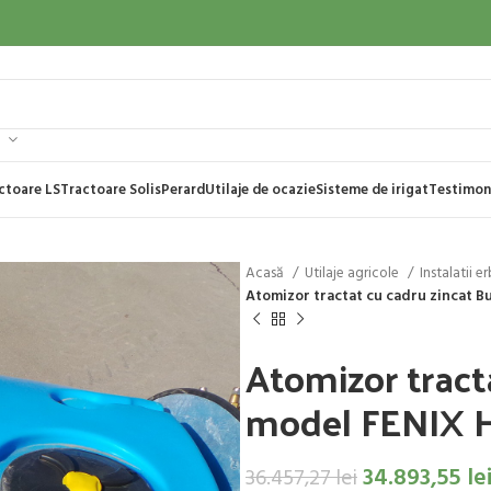
ctoare LS
Tractoare Solis
Perard
Utilaje de ocazie
Sisteme de irigat
Testimon
Acasă
Utilaje agricole
Instalatii 
Atomizor tractat cu cadru zincat Bu
Atomizor tract
model FENIX HB
34.893,55
le
36.457,27
lei