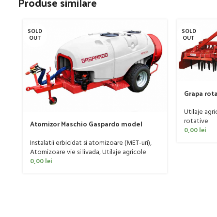
Produse similare
SOLD
SOLD
OUT
OUT
Grapa rot
DOMINATO
Utilaje agri
rotative
Atomizor Maschio Gaspardo model
0,00
lei
Futura Avant 1000/800/121 E
Instalatii erbicidat si atomizoare (MET-uri)
,
Atomizoare vie si livada
,
Utilaje agricole
0,00
lei