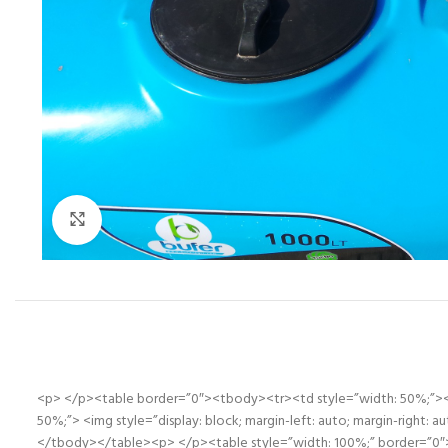
Click to enlarge
<p> </p><table border=”0″><tbody><tr><td style=”width: 50%;”><p>Do
50%;”> <img style=”display: block; margin-left: auto; margin-right: 
</tbody></table><p> </p><table style=”width: 100%;” border=”0″><tbo