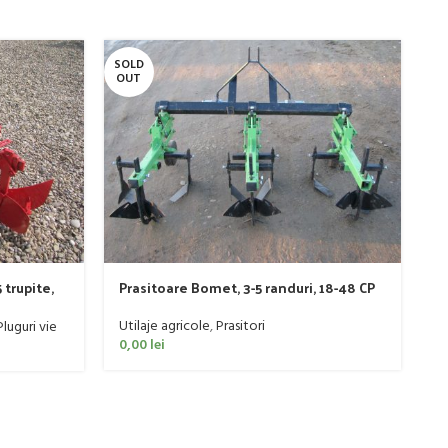
SOLD
SO
OUT
O
 trupite,
Prasitoare Bomet, 3-5 randuri, 18-48 CP
P
Utilaje agricole
,
Prasitori
Pluguri vie
P
0,00
lei
Ut
0