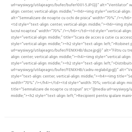
url=wysiwyg/utilajeagro/bufer/bufer1001-5.JPG}}” alt=”Ventilator” 
align: center; vertical-align: middle;”><h6><img style=”vertical-alig
alt=”Semnalizare de noapte cu ochi de pisica” width=”70%” /></h
<td style=”text-align: center; vertical-align: middle;”><h6><img sty
lucrul noaptea” width=”70%” /></h6></td><td style=”vertical-align: 
style=”vertical-align: middle;” title=”Scara de acces si cutie cu acc
style=”vertical-align: middle;”><h2 style=”text-align: left;”>Robinet 
url=wysiwyg/utilajeagro/bufer/FENIXHB/duze.jpg}}” alt=”Filtru cu t
align: center; vertical-align: middle;”><h4><img style=”vertical-ali
style=”vertical-align: middle;”><h2 style=”text-align: left;”>Distri
url=wysiwyg/utilajeagro/bufer/FENIXHB/cadru-reglabil.jpg}}” alt=”V
style=”text-align: center; vertical-align: middle;”><h4><img title=
width=”70%” /></h4></td><td style=”width: 70%; vertical-align: mid
title=”Semnalizare de noapte cu stopuri” src=”{{media url=wysiwyg/
middle;”><h2 style=”text-align: left;”>Recipient pentru spalare m