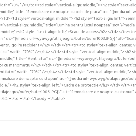
width=”70%” /></td><td style=”vertical-align: middle;”><h2 style=”text-al
n: middle;” title=”Semnalizare de noapte cu ochi de pisica” src=”{{media ur
6></td><td style=”vertical-align: middle;”><h2 style=”text-align: left
le=”vertical-align: middle;” title=”Lumina pentru lucrul noaptea” src=”{{med
middle;”><h2 style=”text-align: left;”>Scara de acces</h2></td></tr><tr><
esorii” src=”{{media url=wysiwyg/utilajeagro/bufer/bufer1003.JPG}}” alt=”Sc
pentru golire recipient</h2></td></tr><tr><td style=”text-align: center; ver
rei cai” width=”70%” /></h4></td><td style=”vertical-align: middle;”><h2 
gn: middle;” title=”Ventilator” src=”{{media url=wysiwyg/utilajeagro/bufer
buitor cu manometru</h2></td></tr><tr><td style=”text-align: center; vertic
entilator” width=”70%” /></h4></td><td style=”vertical-align: middle;”><h
”Semnalizare de noapte cu stopuri” src=”{{media url=wysiwyg/utilajeagro/buf
dle;”><h2 style=”text-align: left;”>Cadru de protectie</h2></td></tr><tr>
utilajeagro/bufer/bufer1006.JPG}}” alt=”Semnalizare de noapte cu stopuri”
aini</h2></td></tr></tbody></table>