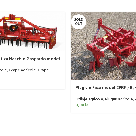
SOLD
OUT
ativa Maschio Gaspardo model
R DM RAPIDO 4000 PLUS
cole
,
Grape agricole
,
Grape
Plug vie Faza model CPRF 7 B, 5
60-90 CP
Utilaje agricole
,
Pluguri agricole
,
0,00
lei