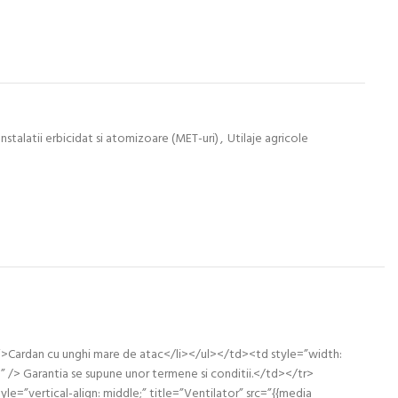
Instalatii erbicidat si atomizoare (MET-uri)
,
Utilaje agricole
li>Cardan cu unghi mare de atac</li></ul></td><td style=”width:
” /> Garantia se supune unor termene si conditii.</td></tr>
=”vertical-align: middle;” title=”Ventilator” src=”{{media