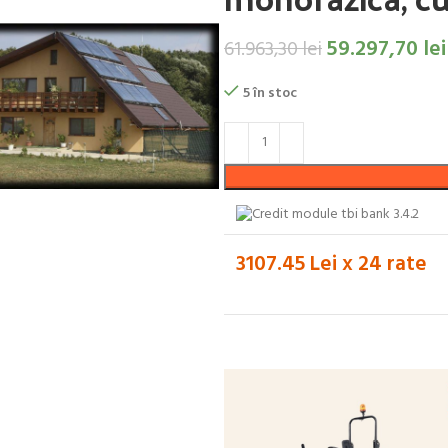
59.297,70
lei
61.963,30
lei
5 în stoc
3107.45 Lei x 24 rate