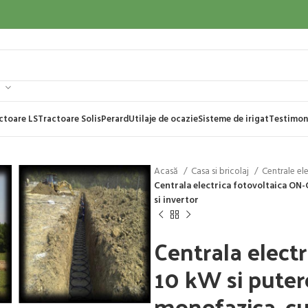
ctoare LS
Tractoare Solis
Perard
Utilaje de ocazie
Sisteme de irigat
Testimon
Acasă
Casa si bricolaj
Centrale el
Centrala electrica fotovoltaica ON
si invertor
Centrala elect
10 kW si puter
monofazica, cu 