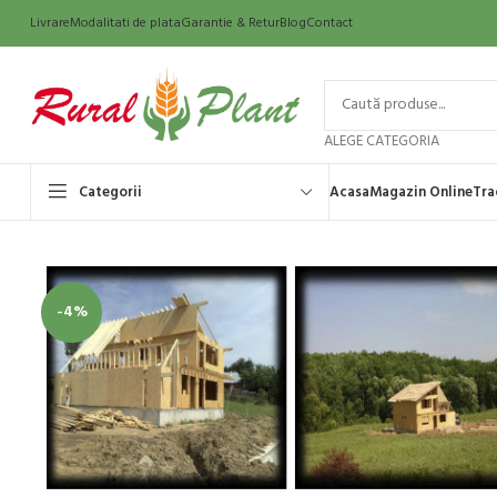
Livrare
Modalitati de plata
Garantie & Retur
Blog
Contact
ALEGE CATEGORIA
Categorii
Acasa
Magazin Online
Tra
-4%