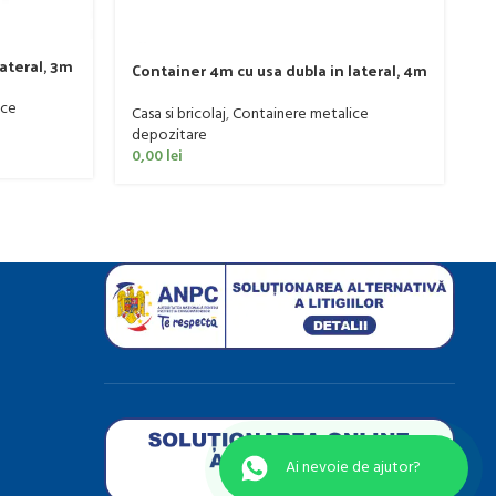
ateral, 3m
Container 4m cu usa dubla in lateral, 4m
C
x 2m, KVB-023630B
2
ice
Casa si bricolaj
,
Containere metalice
Ca
depozitare
d
0,00
lei
0
Ai nevoie de ajutor?