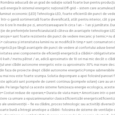
că România sebucură de un grad de radiaţie solară foarte bun pentru producţ
tează energia în sistemul energetic naţional.Off-grid – sistem care acumuleaz
al.Iluminat economic (LED) Tehnologia LED, foarte eficientă din punct de veder
tr-o gamă sortimentală foarte diversificată, atât pentru interior, cât şi pe
şte 6 ore în medie pe zi, amortizareaapare în circa 1 an – 1 an şi jumătate. D
cţie de preferinţele beneficiarului.Iată câteva din avantajele tehnologiei LE
 infraroşie.• sunt foarte rezistente din punct de vedere mecanic şi termic.• nu
ţi.• culoarea şi intensitatea luminii nu se modifică în timp.• sunt consumat
ergetică pe lângă avantajele din punct de vedere al confortului aduse benef
vitatea unei componente de eficienţă energetică a clădirii.• obligativitatea 
 kwh / metru pătrat / an, adică aproximativ de 10 ori mai mic decât o clădire
eţul unei clădiri autonome energetic este cu aproximativ 30% mai mare decât
ă din faza de proiecte drept clădiri autonome energetic.Pompe submersibile
sau mai nou este foarte scumpa. Solutia depompare a apei folosind panouri 
este aplicatii sunt pompele de curent continuu (pompele solare) care au un
ale. Pe langa faptul ca aceste sisteme furnizeaza energie ecologica, aceste
nte• Costuri reduse de operare;• Durata de viata mare;• Amortizare intr-o pe
ere ca urmare a epuizariiresurselor clasice.Eficientizări energeticeEficientiză
re ale uneiinvestiţii – fie ea clădire, proces tehnologic sau activităţi divers
foarte bună a întregii anvelope a clădirii- folosirea de sisteme de ventilaţi