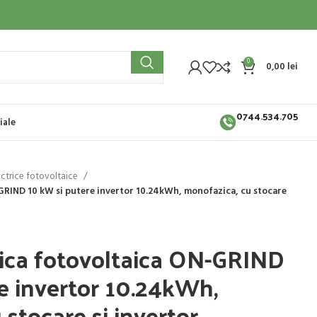
0
0,00
lei
0744.534.705
iale
ectrice fotovoltaice
-GRIND 10 kW si putere invertor 10.24kWh, monofazica, cu stocare
rica fotovoltaica ON-GRIND
e invertor 10.24kWh,
stocare si invertor