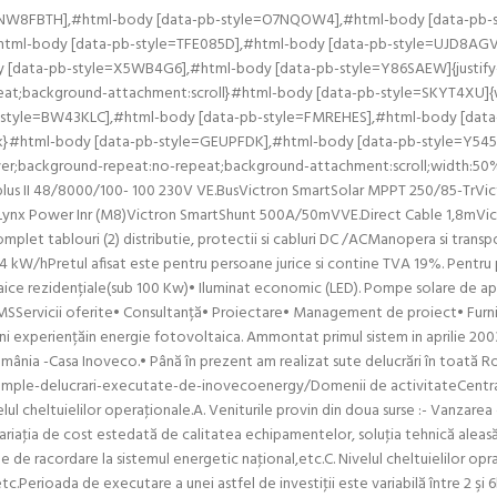
=NW8FBTH],#html-body [data-pb-style=O7NQOW4],#html-body [data-pb-s
tml-body [data-pb-style=TFE085D],#html-body [data-pb-style=UJD8AGV
ata-pb-style=X5WB4G6],#html-body [data-pb-style=Y86SAEW]{justify-cont
eat;background-attachment:scroll}#html-body [data-pb-style=SKYT4XU]{w
style=BW43KLC],#html-body [data-pb-style=FMREHES],#html-body [data
ck}#html-body [data-pb-style=GEUPFDK],#html-body [data-pb-style=Y545QS0]
er;background-repeat:no-repeat;background-attachment:scroll;width:50%;a
ltiplus II 48/8000/100- 100 230V VE.BusVictron SmartSolar MPPT 250/85-T
 Lynx Power Inr (M8)Victron SmartShunt 500A/50mVVE.Direct Cable 1,8mVic
plet tablouri (2) distributie, protectii si cabluri DC /ACManopera si tran
4 kW/hPretul afisat este pentru persoane jurice si contine TVA 19%. Pent
e rezidențiale(sub 100 Kw)• Iluminat economic (LED). Pompe solare de apa pt
l BMSServicii oferite• Consultanță• Proiectare• Management de proiect• Furn
ni experiențăin energie fotovoltaica. Ammontat primul sistem in aprilie 2003,
nia -Casa Inoveco.• Până în prezent am realizat sute delucrări în toată R
exemple-delucrari-executate-de-inovecoenergy/Domenii de activitateCentra
elul cheltuielilor operaţionale.A. Veniturile provin din doua surse :- Vanzar
 Variaţia de cost estedată de calitatea echipamentelor, soluţia tehnică aleasă, 
e de racordare la sistemul energetic naţional,etc.C. Nivelul cheltuielilor opra
erioada de executare a unei astfel de investiţii este variabilă între 2 şi 6lun