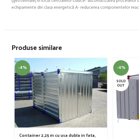
(geotermale) în locul centralelor clasice- automatizarea proceselor de
echipamente din clasa energetică A- reducerea componentelor reactiv
Produse similare
-4%
-4%
SOLD
OUT
Container 2,25 m cu usa dubla in fata,