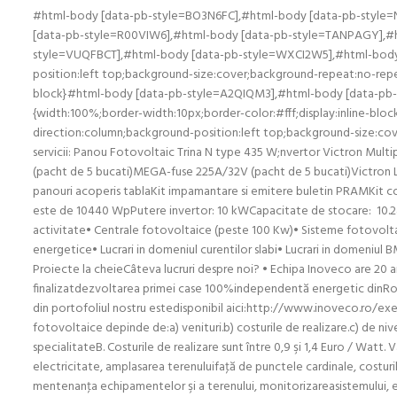
#html-body [data-pb-style=BO3N6FC],#html-body [data-pb-style
[data-pb-style=R00VIW6],#html-body [data-pb-style=TANPAGY],#h
style=VUQFBCT],#html-body [data-pb-style=WXCI2W5],#html-body [d
position:left top;background-size:cover;background-repeat:no-rep
block}#html-body [data-pb-style=A2QIQM3],#html-body [data-pb-
{width:100%;border-width:10px;border-color:#fff;display:inline-blo
direction:column;background-position:left top;background-size:cov
servicii: Panou Fotovoltaic Trina N type 435 W;nvertor Victron Mu
(pacht de 5 bucati)MEGA-fuse 225A/32V (pacht de 5 bucati)Victron
panouri acoperis tablaKit impamantare si emitere buletin PRAMKit com
este de 10440 WpPutere invertor: 10 kWCapacitate de stocare: 10.2
activitate• Centrale fotovoltaice (peste 100 Kw)• Sisteme fotovoltaic
energetice• Lucrari in domeniul curentilor slabi• Lucrari in domeniu
Proiecte la cheieCâteva lucruri despre noi? • Echipa Inoveco are 20 a
finalizatdezvoltarea primei case 100%independentă energetic dinRomâ
din portofoliul nostru estedisponibil aici:http://www.inoveco.ro/
fotovoltaice depinde de:a) venituri.b) costurile de realizare.c) de niv
specialitateB. Costurile de realizare sunt între 0,9 şi 1,4 Euro / Watt.
electricitate, amplasarea terenuluifaţă de punctele cardinale, costuril
mentenanţa echipamentelor şi a terenului, monitorizareasistemului, etc.P