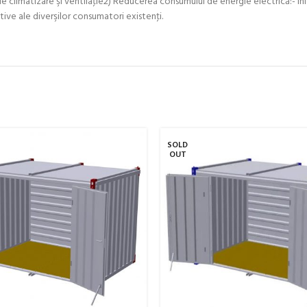
 climatizare şi ventilaţie2) Reducerea consumului de energie electrică:- înlo
e ale diverşilor consumatori existenţi.
SOLD
OUT