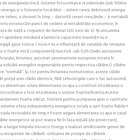
ia de energieelectrică. Sisteme fotovoltaice rezidentiale (sub 100Kw
ă energia şi o foloseşte local.Mixt – sistem careşi debitează energia
e tehnic, a devenit în timp – datorită cererii crescânde – şi rentabilă
ntru exterior.Din punct de vedere al rentabilităţii economice, în
urata de viaţă a corpurilor de iluminat LED este de 12-18 ani.Lumina
D:• aprindere imediată a luminii la capacitate maximă.• nu e
 degajă gaze toxice / noxe.• nu e influenţată de variaţiile de tensiune
ori cu o foarte mică componentă reactivă -sub 0,05.Cladiri autonome
iciarului, întrunesc automat şinormativele europene intrate în
utilizării energiilor regenerabile pentru respectiva clădire.O clădire
 “normală”. Şi, tot pentru întrunirea normativelor, aceste clădiri
 preţul unei clădiri identice, fără tehnologiile care o fac autonomă.
 cu alimentare solara Alimentarea cu apa a constituit intodeauna o
fotovoltaice a fost intodeauna o solutie foarteeficienta.Aceste
 randament foarte ridicat, folosind pentru pomparea apei o cantitate
 sisteme ofera independenta energetica totala si sunt foarte fiabile.•
rioada rezonabila de timp;• Poate asigura alimentarea cu apa in cazul
rile energetice se pot realiza fie în faza iniţială (de proiectare),
e.De-a lungul timpului Inoveco Energy a realizat următoarele genuri de
e cu recuperare de căldură- utilizarea de pompe de căldură