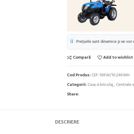
ℹ️
Prețurile sunt dinamice și se vor
Compară
Add to wishlist
Cod Produs:
CEF-10KW/10.24KWH
Categorii:
Casa si bricolaj
,
Centrale 
Share:
DESCRIERE