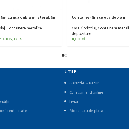
3m cu usa dubla in lateral, 3m
Container 3m cu usa dubla in l
x 2m, KVB-024280B
olaj
,
Containere metalice
Casa si bricolaj
,
Containere metal
depozitare
13.306,37
lei
0,00
lei
UTILE
Garantie & Retur
Cum comand online
ndiții
Livrare
onfidentialitate
Modalitati de plata