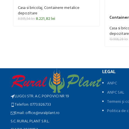
2,25m x 2m, KVB-021361B
Casa si bricolaj
,
Containere metalice
depozitare
Container 
8.221,82
lei
8.595,54
lei
x 2m
Casa si bric
depozitare
13.906,28
lei
LEGAL
ANPC
ANPC SAL
LUGOJ STR. A.C. POPOVICI NR 19
Termeni și co
Telefon: 0773.926.733
Politica de c
Email: office@ruralplant.ro
S.C. RURAL PLANT S.R.L.