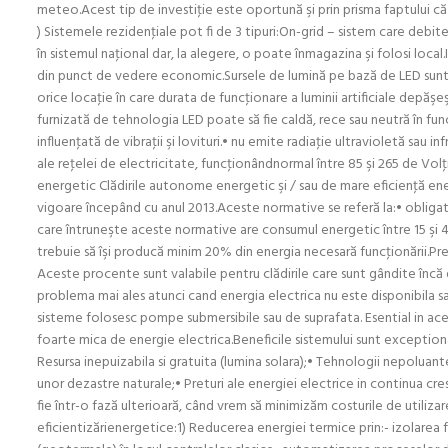
meteo.Acest tip de investiţie este oportună şi prin prisma faptului 
) Sistemele rezidenţiale pot fi de 3 tipuri:On-grid – sistem care debi
în sistemul naţional dar, la alegere, o poate înmagazina şi folosi loc
din punct de vedere economic.Sursele de lumină pe bază de LED sunt în
orice locaţie în care durata de funcţionare a luminii artificiale depăşe
furnizată de tehnologia LED poate să fie caldă, rece sau neutră în fun
influenţată de vibraţii şi lovituri.• nu emite radiaţie ultravioletă sau
ale reţelei de electricitate, funcţionândnormal între 85 şi 265 de Vol
energetic Clădirile autonome energetic şi / sau de mare eficienţă en
vigoare începând cu anul 2013.Aceste normative se referă la:• obligati
care întruneşte aceste normative are consumul energetic între 15 şi 40
trebuie să îşi producă minim 20% din energia necesară funcţionării.Pr
Aceste procente sunt valabile pentru clădirile care sunt gândite înc
problema mai ales atunci cand energia electrica nu este disponibila 
sisteme folosesc pompe submersibile sau de suprafata. Esential in ac
foarte mica de energie electrica.Beneficile sistemului sunt exception
Resursa inepuizabila si gratuita (lumina solara);• Tehnologii nepolua
unor dezastre naturale;• Preturi ale energiei electrice in continua crest
fie într-o fază ulterioară, când vrem să minimizăm costurile de utiliza
eficientizărienergetice:1) Reducerea energiei termice prin:- izolarea 