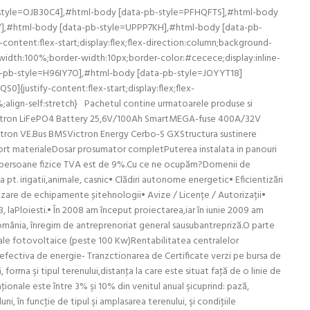
tyle=OJB30C4],#html-body [data-pb-style=PFHQFTS],#html-body
],#html-body [data-pb-style=UPPP7KH],#html-body [data-pb-
ent:flex-start;display:flex;flex-direction:column;background-
idth:100%;border-width:10px;border-color:#cecece;display:inline-
-pb-style=H96IY7O],#html-body [data-pb-style=JOYYT18]
{justify-content:flex-start;display:flex;flex-
lign-self:stretch} Pachetul contine urmatoarele produse si
rVictron LiFePO4 Battery 25,6V/100Ah SmartMEGA-fuse 400A/32V
tron VE.Bus BMSVictron Energy Cerbo-S GXStructura sustinere
sport materialeDosar prosumator completPuterea instalata in panouri
ru persoane fizice TVA est de 9%.Cu ce ne ocupăm?Domenii de
. irigatii,animale, casnic• Clădiri autonome energetic• Eficientizări
izare de echipamente șitehnologii• Avize / Licențe / Autorizații•
 laPloiesti.• În 2008 am început proiectarea,iar în iunie 2009 am
omânia, înregim de antreprenoriat general sausubantrepriză.O parte
le fotovoltaice (peste 100 Kw)Rentabilitatea centralelor
ea efectiva de energie- Tranzctionarea de Certificate verzi pe bursa de
forma şi tipul terenului,distanţa la care este situat faţă de o linie de
ţionale este între 3% şi 10% din venitul anual şicuprind: pază,
i, în funcţie de tipul şi amplasarea terenului, şi condiţiile