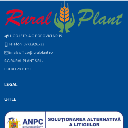
LUGOJ STR. A.C. POPOVICI NR 19
Telefon: 0773.926.733
Email: office@ruralplant.ro
S.C. RURAL PLANT S.R.L.
CUI RO 29311153
LEGAL
UTILE