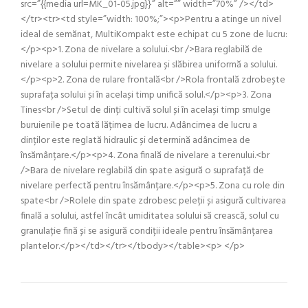
src=”{{media url=MK_01-05.jpg}}” alt=”” width=”70%” /></td>
</tr><tr><td style=”width: 100%;”><p>Pentru a atinge un nivel
ideal de semănat, MultiKompakt este echipat cu 5 zone de lucru:
</p><p>1. Zona de nivelare a solului.<br />Bara reglabilă de
nivelare a solului permite nivelarea și slăbirea uniformă a solului.
</p><p>2. Zona de rulare frontală<br />Rola frontală zdrobește
suprafața solului și în același timp unifică solul.</p><p>3. Zona
Tines<br />Setul de dinți cultivă solul și în același timp smulge
buruienile pe toată lățimea de lucru. Adâncimea de lucru a
dinților este reglată hidraulic și determină adâncimea de
însămânțare.</p><p>4. Zona finală de nivelare a terenului.<br
/>Bara de nivelare reglabilă din spate asigură o suprafață de
nivelare perfectă pentru însămânțare.</p><p>5. Zona cu role din
spate<br />Rolele din spate zdrobesc peleții și asigură cultivarea
finală a solului, astfel încât umiditatea solului să crească, solul cu
granulație fină și se asigură condiții ideale pentru însămânțarea
plantelor.</p></td></tr></tbody></table><p> </p>