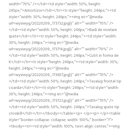
width=”70%” /></td><td style=”width: 50%; height:
245px;”>Amortizor</td></tr><tr style=”height: 246px;”><td
style=”width: 30%; height: 246px;”><img src=”{{media
url=wysiwyg/20220209_173732.jpg}}” alt=”” width=”70%” />
</td><td style=”width: 50%; height: 246px;”>Bară de nivelare
spate</td></tr><tr style=”height: 246px;”><td style=”width:
30%; height: 246px;”><img src=”{{media
url=wysiwyg/20220209_173714.jpg}}” alt=”” width=”70%” />
</td><td style=”width: 50%; height: 246px;”>Cutit in forma de
K</td></tr><tr style=”height: 246px;”><td style=”width: 30%;
height: 246px;”><img src=”{{media
url=wysiwyg/20220209_173657.jpg}}” alt=”” width=”70%” />
</td><td style=”width: 50%; height: 246px;”>Tavalug frontal tip
coarda</td></tr><tr style=”height: 246px;”><td style=”width:
30%; height: 246px;”><img src=”{{media
url=wysiwyg/20220209_173723.jpg}}” alt=”” width=”70%” />
</td><td style=”width: 50%; height: 246px;”>Tavalug spate tip
crosskill</td></tr></tbody></table><p> </p><p> </p><table
style=”border-collapse: collapse; width: 100%;” border=”1″>
<tbody><tr><td style=”width: 100%; text-align: center;”><img