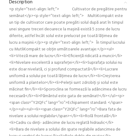
Description
<p style=”text-align: left;”> Cultivator de pregătire pentru
semănat</p><p style=”text-align: left;”> MultiKompakt este
un tip de cultivator care poate pregăti solul după arat în timpul
unei singure treceri deoarece la mașină există 5 zone de lucru
diferite, astfel încât solul este prelucrat pe toată lățimea de
lucru a mașinii.</p><p style=”text-align: left;”> În timpul lucrului
cu MutliKompakt se obțin următoarele avantaje:</p><ul>
<li>Viteză mare de lucru</li><li>Eficiență ridicată a muncii</li>
<li>Nivelare excelentă a suprafeței</li><li>Suprafața solului nu
este doar nivelată, ci și profund compactată</li><li>Lucrare
uniformă a solului pe toată lățimea de lucru</li><li>Creșterea
uniformă a plantelor</li><li>Peleții sunt zdrobiți și solul este
măcinat fin</li><li>Sporoclina se formează la adâncimea de lucru
necesară</li><li>Pământul este gata de semănat!</li></ul><p>
<span class=”Y2IQFc” lang=”ro”>Echipament standard: </span>
</p><ul><ul><li><span class=”Y2IQFc” lang=”ro”>Bara fata de
nivelare a solului reglabila</span></li><li>Rolă frontală</li>
<li>Cadru cu dinți- adâncime de lucru reglată hidraulic</li>
<li>Bara de nivelare a solului din spate reglabile adancimea de