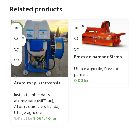
Related products
SOLD O
SOL
-4%
UT
U
SOLD O
UT
Freza de pamant Sicma
model SF, 125-185cm, 20-
Pl
50 CP
mo
Utilaje agricole
,
Freze de
tr
pamant
Ut
0,00
lei
ag
Atomizor purtat vopsit,
0
pentru vie si livada
Bufer, model Ronda
Instalatii erbicidat si
Clasic, 200 litri
atomizoare (MET-uri)
,
Atomizoare vie si livada
,
Utilaje agricole
8.064,46
lei
8.418,51
lei