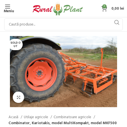
0
0,00
lei
Meniu
SOLD O
UT
Click to enlarge
Acasă
Utilaje agricole
Combinatoare agricole
Combinator, Kariotakis, model MultiKompakt, model MKF500