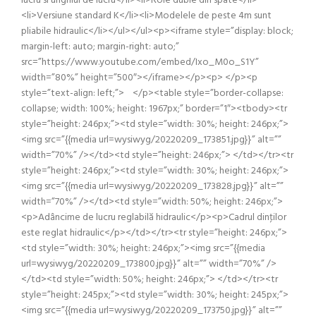
lucru si unghiul de lucru</li><li>Role duble din spate</li>
<li>Versiune standard K</li><li>Modelele de peste 4m sunt
pliabile hidraulic</li></ul></ul><p><iframe style=”display: block;
margin-left: auto; margin-right: auto;”
src=”https://www.youtube.com/embed/Ixo_M0o_S1Y”
width=”80%” height=”500″></iframe></p><p> </p><p
style=”text-align: left;”> </p><table style=”border-collapse:
collapse; width: 100%; height: 1967px;” border=”1″><tbody><tr
style=”height: 246px;”><td style=”width: 30%; height: 246px;”>
<img src=”{{media url=wysiwyg/20220209_173851.jpg}}” alt=””
width=”70%” /></td><td style=”height: 246px;”> </td></tr><tr
style=”height: 246px;”><td style=”width: 30%; height: 246px;”>
<img src=”{{media url=wysiwyg/20220209_173828.jpg}}” alt=””
width=”70%” /></td><td style=”width: 50%; height: 246px;”>
<p>Adâncime de lucru reglabilă hidraulic</p><p>Cadrul dinţilor
este reglat hidraulic</p></td></tr><tr style=”height: 246px;”>
<td style=”width: 30%; height: 246px;”><img src=”{{media
url=wysiwyg/20220209_173800.jpg}}” alt=”” width=”70%” />
</td><td style=”width: 50%; height: 246px;”> </td></tr><tr
style=”height: 245px;”><td style=”width: 30%; height: 245px;”>
<img src=”{{media url=wysiwyg/20220209_173750.jpg}}” alt=””