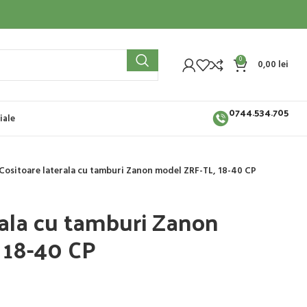
0
0,00
lei
0744.534.705
iale
Cositoare laterala cu tamburi Zanon model ZRF-TL, 18-40 CP
rala cu tamburi Zanon
 18-40 CP