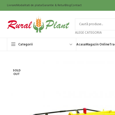
Livrare
Modalitati de plata
Garantie & Retur
Blog
Contact
ALEGE CATEGORIA
Categorii
Acasa
Magazin Online
Tra
SOLD
OUT