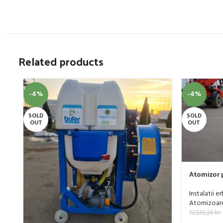
Related products
-4%
-4%
SOLD
SOLD
OUT
OUT
Atomizor p
livada Buf
Instalatii e
Atomizoare 
12.539,26
lei