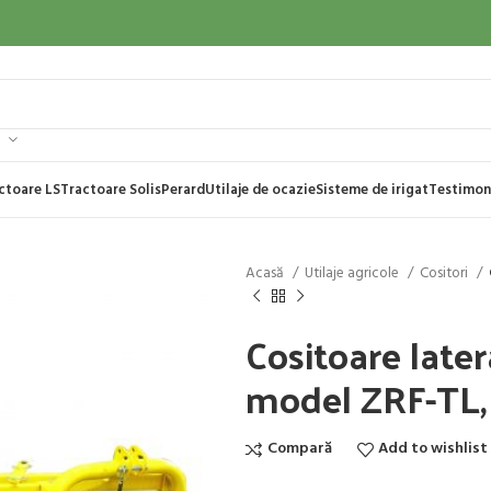
ctoare LS
Tractoare Solis
Perard
Utilaje de ocazie
Sisteme de irigat
Testimon
Acasă
Utilaje agricole
Cositori
Cositoare late
model ZRF-TL,
Compară
Add to wishlist