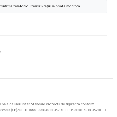
 confirma telefonic ulterior. Prețul se poate modifica.
e
n baie de ulei.Dotari Standard:Protectii de siguranta conform
 necesara (CP)ZRF-TL 1000100814018-35ZRF-TL 1150115816018-35ZRF-TL