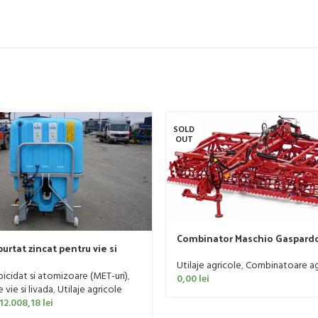
SOLD
OUT
Combinator Maschio Gaspard
urtat zincat pentru vie si
Sandokan, 120-190 CP
er, model Ronda, 400 litri
Utilaje agricole
,
Combinatoare ag
rbicidat si atomizoare (MET-uri)
,
0,00
lei
vie si livada
,
Utilaje agricole
12.008,18
lei