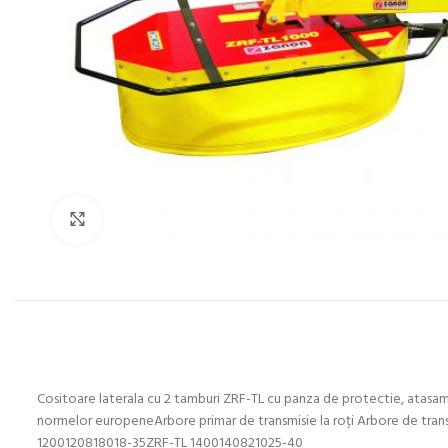
Click to enlarge
Cositoare laterala cu 2 tamburi ZRF-TL cu panza de protectie, atasame
normelor europeneArbore primar de transmisie la roți Arbore de tr
1200120818018-35ZRF-TL 1400140821025-40