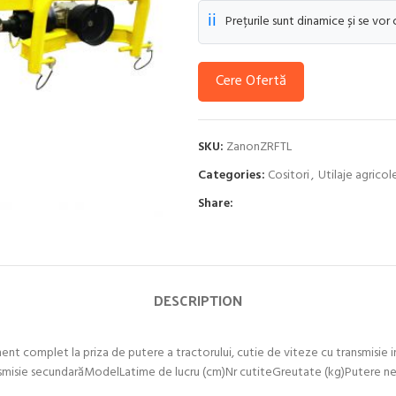
ℹ️
Prețurile sunt dinamice și se vor
Cere Ofertă
SKU:
ZanonZRFTL
Categories:
Cositori
,
Utilaje agricol
Share:
DESCRIPTION
nt complet la priza de putere a tractorului, cutie de viteze cu transmisie i
ansmisie secundarăModelLatime de lucru (cm)Nr cutiteGreutate (kg)Putere