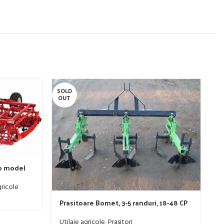
SOLD
-
OUT
o model
ricole
Prasitoare Bomet, 3-5 randuri, 18-48 CP
Utilaje agricole
,
Prasitori