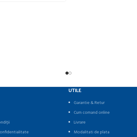
UTILE
Garantie & Retur
Cum comand online
ndiții
Livrare
onfidentialitate
Modalitati de plata