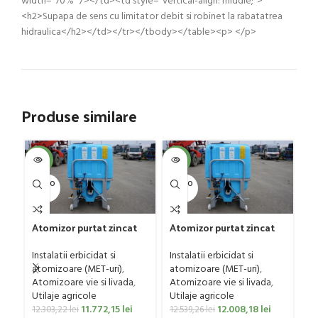
width=”70%” /></td><td style=”vertical-align: middle;”>
<h2>Supapa de sens cu limitator debit si robinet la rabatatrea
hidraulica</h2></td></tr></tbody></table><p> </p>
Produse similare
SOL
-4%
-4%
U
SOLD O
SOLD O
UT
UT
C
Atomizor purtat zincat
Atomizor purtat zincat
G
pentru vie si livada
pentru vie si livada
Sa
Ut
Bufer, model Ronda,
Bufer, model Ronda,
Instalatii erbicidat si
Instalatii erbicidat si
Co
300 litri
400 litri
atomizoare (MET-uri)
,
atomizoare (MET-uri)
,
0
Atomizoare vie si livada
,
Atomizoare vie si livada
,
Utilaje agricole
Utilaje agricole
11.772,15
lei
12.008,18
lei
12.303,22
lei
12.539,26
lei