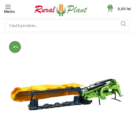
0
0,00
lei
Meniu
-4%