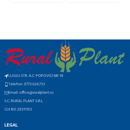
LUGOJ STR. A.C. POPOVICI NR 19
Telefon: 0773.926.733
Email: office@ruralplant.ro
S.C. RURAL PLANT S.R.L.
CUI RO 29311153
LEGAL