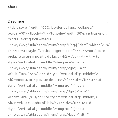
Share:
Descriere
<table style=”width: 100%; border-collapse: collapse;”
border=”0″><tbody><tr><td style=”width: 30%; vertical-align:
middle;”><img src=”{{media
url=wysiwyg/utilajeagro/imum/harap/1.jpg}}” alt=”” width=”70%”
/> </td><td style=”vertical-align: middle;”><h2>Amortizoare
preluare socuri in pozitia de lucru</h2></td></tr><tr><td
style=”vertical-align: middle;”><img src=”{{media
url=wysiwyg/utilajeagro/imum/harap/2.jpg}}” alt=””
width=”70%” /> </td><td style=”vertical-align: middle;”>
<h2>Amortizor in pozitie de lucru</h2></td></tr><tr><td
style=”vertical-align: middle;”><img src=”{{media
url=wysiwyg/utilajeagro/imum/harap/3.jpg}}” alt=””
width=”70%” /> </td><td style=”vertical-align: middle;”>
<h2>Prelata cu cadru pliabil</h2></td></tr><tr><td
style=”vertical-align: middle;”><img src=”{{media
url=wysiwyg/utilajeagro/imum/harap/4.jpg}}” alt=””