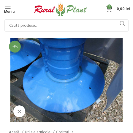
0
0,00
lei
Meniu
-4%
Click to enlarge
Acasă
Utilaje agricole
Cositori