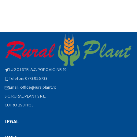
LUGOJ STR. A.C. POPOVICI NR 19
Telefon: 0773.926.733
Email: office@ruralplant.ro
S.C. RURAL PLANT S.R.L.
CUI RO 29311153
LEGAL