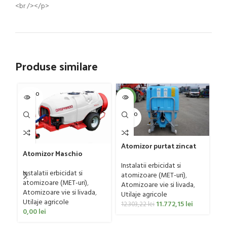
<br /></p>
Produse similare
SOLD O
SOL
-4%
UT
U
SOLD O
UT
Atomizor purtat zincat
Atomizor Maschio
pentru vie si livada
Gaspardo model Futura
Co
Bufer, model Ronda,
Instalatii erbicidat si
Avant 1000/800/121 E
Ry
Instalatii erbicidat si
300 litri
atomizoare (MET-uri)
,
atomizoare (MET-uri)
,
Ut
Atomizoare vie si livada
,
Atomizoare vie si livada
,
Co
Utilaje agricole
Utilaje agricole
0
11.772,15
lei
12.303,22
lei
0,00
lei