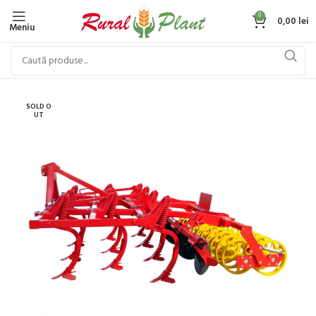
0
0,00
lei
Meniu
SOLD O
UT