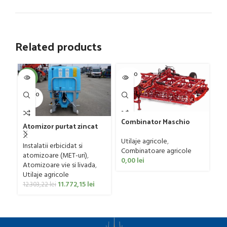
Related products
SOLD O
SOL
-4%
UT
U
SOLD O
UT
Gr
Combinator Maschio
G
Atomizor purtat zincat
Gaspardo model
D
Ut
pentru vie si livada
Sandokan, 120-190 CP
Utilaje agricole
,
4
ag
Bufer, model Ronda,
Instalatii erbicidat si
Combinatoare agricole
0
300 litri
atomizoare (MET-uri)
,
0,00
lei
Atomizoare vie si livada
,
Utilaje agricole
11.772,15
lei
12.303,22
lei