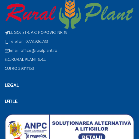
LUGOJ STR. A.C. POPOVICI NR 19
Telefon: 0773.926.733
Email: office@ruralplant.ro
S.C. RURAL PLANT S.R.L.
CUI RO 29311153
LEGAL
UTILE