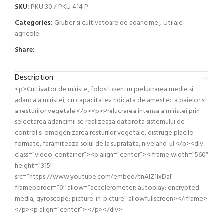
SKU:
PKU 30 / PKU 414 P
Categories:
Gruber si cultivatoare de adancime
,
Utilaje
agricole
Share:
Description
<p>Cultivator de miriste, folosit oentru prelucrarea medie si
adanca a miristei, cu capacitatea ridicata de amestec a paielor si
a resturilor vegetale.</p><p>Prelucrarea intensa a miristei prin
selectarea adancimii se realizeaza datorota sistemului de
control si omogenizarea resturilor vegetale, distruge placile
formate, faramiteaza solul de la suprafata, niveland-ul.</p><div
class=”video-container”><p align=”center”><iframe width=”560″
height=”315″
src=”https://www.youtube.com/embed/tnAIZ1IxDaI”
frameborder=”0″ allow=”accelerometer; autoplay; encrypted-
media; gyroscope; picture-in-picture” allowfullscreen></iframe>
</p><p align=”center”> </p></div>