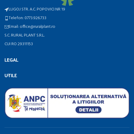
LUGOJ STR. A.C. POPOVICI NR 19
Telefon: 0773.926.733
Email: office@ruralplant.ro
S.C. RURAL PLANT S.R.L.
CUI RO 29311153
LEGAL
UTILE