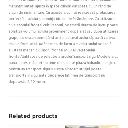
lucru al cilindrilor. Pentru o distrubuţie mai uniformă a pământului
mărunţit puteţi ajusta în spate cilindri din spate cu un rând de
arcuri de însămânţare. Cu aceste arcuri se realizează prelucrarea
perfectă a solului şi condiţii ideale de însămânţare. Cu utilizarea
nivelatorului frontal cultivatorul, pe toată durata de lucru poate
aplatiza volumul solului proeminent după arat sau după utilizarea
grapei cu discuri permiţând astfel cultivatorului săpoată cultiva
mai uniform solul. Adâncimea de lucru a nivelatorului poate fi
ajustată mecanic Cilindru frontal MC / Nivelatorului
frontalAbilitatea de selectie a arculuiTransport sigurModelele cu
pana la peste 4 metri latime de lucru se pliaza hidraulic la mijloc
pentru un transport sigur si usor.Neinsotit utilajul poate
transporta in siguranta deoarece latimea de transport nu
depaseste 2,40 metri.
Related products