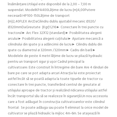
însămânțare.Utilajul este disponibil de la 2,00 – 7,00 m
suspendat. ModelKPA400Lățime de lucru (m)4,00Putere
necesară HP100-150Lățime de transport
(m)2,40FLEX ArcDaCilindru dublu ajustabil mecanic Ø320/
Ø320mmDaGreutate (Kgr)1.216► Conectare în trei puncte cu
tractorul► Arc Flex 32Χ12 (standard)► Posibilitatea alegerii
arcului► Posibilitatea alegerii cuțitului► Ajustare mecanică a
cilindrului din spate și a adâncimii de lucru► Cilindru dublu din
spate cu diametrul ø 320mm /320mm► Cadru din bară►
Modelele de peste 4 metri lățime de lucru se pliază hydraulic
pentru un transport sigur și ușor Cadrul principal la
cultivatoare: Este construit în întregime din bare Are 4 rânduri de
bare pe care se pot adapta arcuri Atracția lui este proiectat
astfel încât să se poată adapta la toate tipurile de tractor cu
conectare în trei puncte, transferând centrul de greutate al
utilajului aproape de tractor și realizând ridicarea utilajului astfel
încât transportul său să se realizeze în siguranță.Un nou accesoriu
care a fost adăugat în construcţia cultivatoarelor este cilindrul
frontal: Se poate adăuga sau poate fi eliminat la orice model de
cultivator se pliază hidraulic la mijloc 4m-6m. Se ataşează în