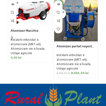
SOLD O
-4%
-4
UT
SOLD O
SOL
UT
U
At
Atomizor Maschio
pe
Gaspardo model Futura
Bu
In
Avant 1000/800/121 E
Instalatii erbicidat si
40
at
atomizoare (MET-uri)
,
At
Atomizor purtat vopsit,
Atomizoare vie si livada
,
Ut
pentru vie si livada
Utilaje agricole
Bufer, model Ronda
12
Instalatii erbicidat si
0,00
lei
Clasic, 200 litri
atomizoare (MET-uri)
,
Atomizoare vie si livada
,
Utilaje agricole
8.064,46
lei
8.418,51
lei