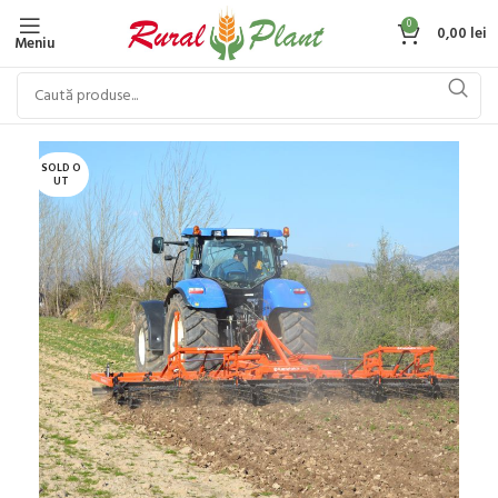
0
0,00
lei
Meniu
SOLD O
UT