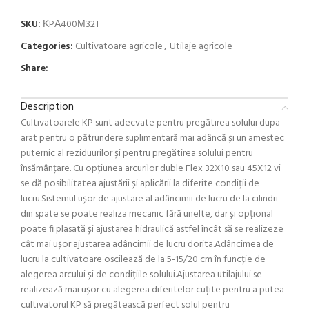
SKU:
ΚPΑ400Μ32T
Categories:
Cultivatoare agricole
,
Utilaje agricole
Share:
Description
Cultivatoarele KP sunt adecvate pentru pregătirea solului dupa
arat pentru o pătrundere suplimentară mai adâncă și un amestec
puternic al reziduurilor și pentru pregătirea solului pentru
însămânțare. Cu opțiunea arcurilor duble Flex 32X10 sau 45X12 vi
se dă posibilitatea ajustării și aplicării la diferite condiții de
lucru.Sistemul ușor de ajustare al adâncimii de lucru de la cilindri
din spate se poate realiza mecanic fără unelte, dar și opțional
poate fi plasată și ajustarea hidraulică astfel încât să se realizeze
cât mai ușor ajustarea adâncimii de lucru dorita.Adâncimea de
lucru la cultivatoare oscilează de la 5-15/20 cm în funcție de
alegerea arcului și de condițiile solului.Ajustarea utilajului se
realizează mai ușor cu alegerea diferitelor cuțite pentru a putea
cultivatorul KP să pregătească perfect solul pentru