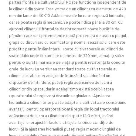
partea frontală a cultivatorului. Poate funcţiona independent de
la cilindrul din spate. Este vorba de un cilindru cu diametru de 420
mm din lame de 40X10 Adâncimea de lucru se reglează hidraulic,
dar se poate regla şi mecanic. Se poate ridica până la 30 cm. Cu
ajutorul cilindrului frontal se dezintegrează toate bucăţile de
pământ care sunt proeminente după procedura de arat cu plugul,
grapă cu discuri sau cu scarificator şi normalizează solul care este
pregătit pentru însămânţare. Toate cultivatoarele au cilindri de
spate dubli unde fiecare are diametru de 320 mm, armaţi şi solizi
pentru o durata mai mare de viaţă şi pentru rezistenţă la condiţii
grele de lucru. La versiunea standard toate cultivatoarele au
cilindri ajustabili mecanic, unde întinzând sau adunând un
dispozitiv de întindere, puteţi regla adâncimea de lucru a
cilindrilor din Spate, dar în acelaşi timp există posibilitatea
operatorului să regleze şi discurile unghiulare. Ajustarea
hidraulică a cilindrilor se poate adapta la cultivatoare constituind
avantajul pentru operator să poată regla din locul tractorului
adâncimea de lucru a cilindrilor din spate fără efort, având
avantajul unei ajustări facile a utilajului la orice condiţie de
lucru. Şi la ajustarea hidraulică puteţi regla mecanic unghiul de