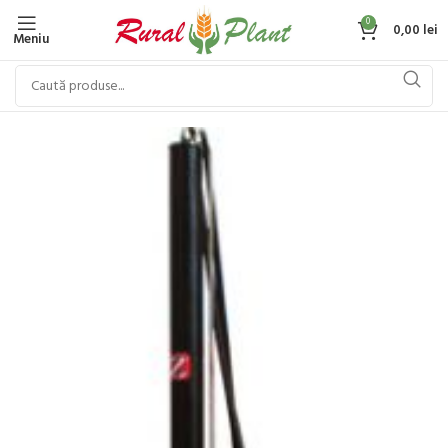
0
0,00
lei
Meniu