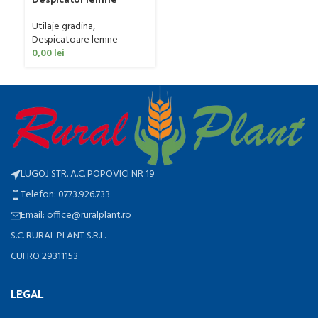
De
Zanon SLE-10 Mobil
0
Utilaje gradina
,
Despicatoare lemne
0,00
lei
LUGOJ STR. A.C. POPOVICI NR 19
Telefon: 0773.926.733
Email: office@ruralplant.ro
S.C. RURAL PLANT S.R.L.
CUI RO 29311153
LEGAL