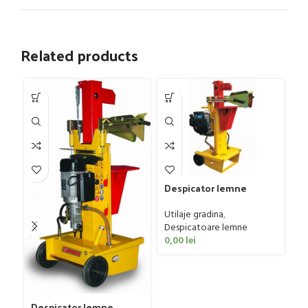
Related products
Despicator lemne
Zanon SLS-8
Utilaje gradina
,
Despicatoare lemne
0,00
lei
De
Za
Ut
Despicator lemne