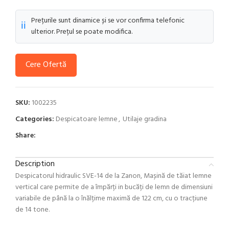
Prețurile sunt dinamice și se vor confirma telefonic
ℹ️
ulterior. Prețul se poate modifica.
Cere Ofertă
SKU:
1002235
Categories:
Despicatoare lemne
,
Utilaje gradina
Share:
Description
Despicatorul hidraulic SVE-14 de la Zanon, Mașină de tăiat lemne
vertical care permite de a împărți in bucăți de lemn de dimensiuni
variabile de până la o înălțime maximă de 122 cm, cu o tracțiune
de 14 tone.