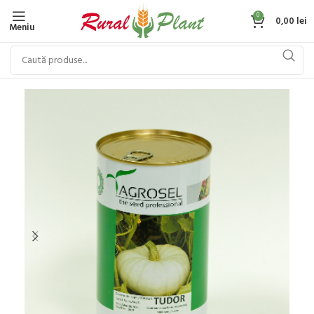
0
0,00
lei
Meniu