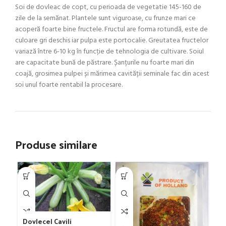
Soi de dovleac de copt, cu perioada de vegetatie 145-160 de
zile de la semănat. Plantele sunt viguroase, cu frunze mari ce
acoperă foarte bine fructele. Fructul are forma rotundă, este de
culoare gri deschis iar pulpa este portocalie. Greutatea fructelor
variază între 6-10 kg în funcție de tehnologia de cultivare. Soiul
are capacitate bună de păstrare. Șanțurile nu foarte mari din
coajă, grosimea pulpei și mărimea cavității seminale fac din acest
soi unul foarte rentabil la procesare.
Produse similare
Dovlecel Cavili