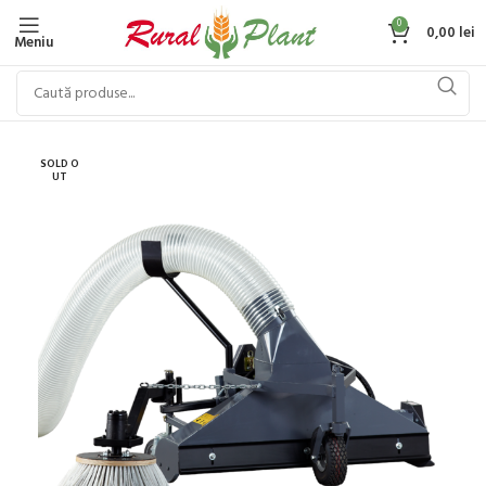
0
0,00
lei
Meniu
SOLD O
UT