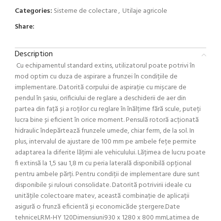
Categories:
Sisteme de colectare
,
Utilaje agricole
Share:
Description
Cu echipamentul standard extins, utilizatorul poate potrivi în
mod optim cu duza de aspirare a frunzei în condițiile de
implementare. Datorită corpului de aspirație cu mișcare de
pendul în șasiu, orificiului de reglare a deschiderii de aer din
partea din față și a roților cu reglare în înălțime fără scule, puteți
lucra bine și eficient în orice moment. Pensulă rotoră acționată
hidraulic îndepărtează frunzele umede, chiar ferm, de la sol. In
plus, intervalul de ajustare de 100 mm pe ambele fețe permite
adaptarea la diferite lățimi ale vehiculului. Lățimea de lucru poate
fi extinsă la 1,5 sau 1,8 m cu peria laterală disponibilă opțional
pentru ambele părți. Pentru condiții de implementare dure sunt
disponibile și rulouri consolidate. Datorită potrivirii ideale cu
unitățile colectoare matev, această combinație de aplicații
asigură o frunză eficientă și economicăde ștergere.Date
tehniceLRM-HY 120Dimensiuni930 x 1280 x 800 mmLatimea de