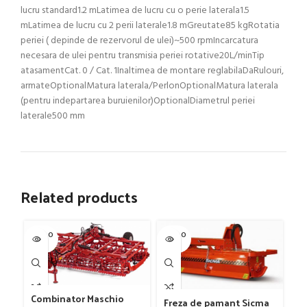
lucru standard1.2 mLatimea de lucru cu o perie laterala1.5
mLatimea de lucru cu 2 perii laterale1.8 mGreutate85 kgRotatia
periei ( depinde de rezervorul de ulei)~500 rpmIncarcatura
necesara de ulei pentru transmisia periei rotative20L/minTip
atasamentCat. 0 / Cat. 1Inaltimea de montare reglabilaDaRulouri,
armateOptionalMatura laterala/PerlonOptionalMatura laterala
(pentru indepartarea buruienilor)OptionalDiametrul periei
laterale500 mm
Related products
SOLD O
SOLD O
SOL
UT
UT
U
Combinator Maschio
Freza de pamant Sicma