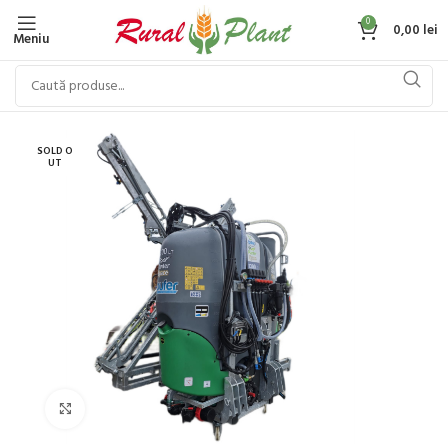
0
0,00
lei
Meniu
SOLD O
UT
Click to enlarge