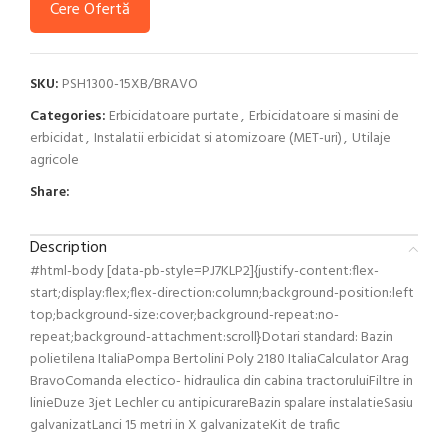
Cere Ofertă
SKU:
PSH1300-15XB/BRAVO
Categories:
Erbicidatoare purtate
,
Erbicidatoare si masini de
erbicidat
,
Instalatii erbicidat si atomizoare (MET-uri)
,
Utilaje
agricole
Share:
Description
#html-body [data-pb-style=PJ7KLP2]{justify-content:flex-
start;display:flex;flex-direction:column;background-position:left
top;background-size:cover;background-repeat:no-
repeat;background-attachment:scroll}Dotari standard: Bazin
polietilena ItaliaPompa Bertolini Poly 2180 ItaliaCalculator Arag
BravoComanda electico- hidraulica din cabina tractoruluiFiltre in
linieDuze 3jet Lechler cu antipicurareBazin spalare instalatieSasiu
galvanizatLanci 15 metri in X galvanizateKit de trafic