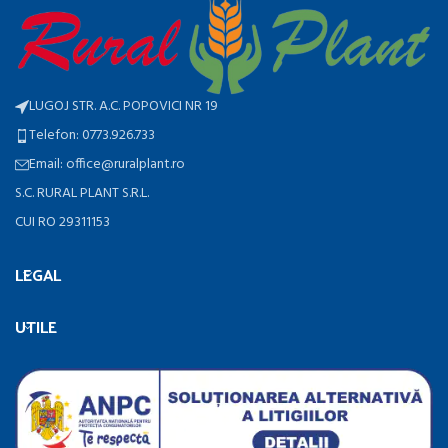
LUGOJ STR. A.C. POPOVICI NR 19
Telefon: 0773.926.733
Email: office@ruralplant.ro
S.C. RURAL PLANT S.R.L.
CUI RO 29311153
LEGAL
UTILE