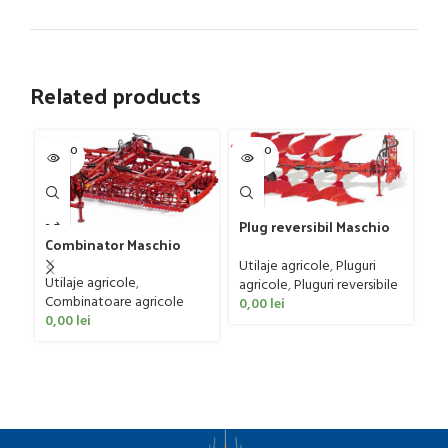
Related products
SOLD O
SOLD O
SOL
UT
UT
U
Plug reversibil Maschio
Combinator Maschio
Gaspardo model SIRO M
Gaspardo model
4 D 95
Utilaje agricole
,
Pluguri
Sandokan, 120-190 CP
Utilaje agricole
,
agricole
,
Pluguri reversibile
Pr
Combinatoare agricole
0,00
lei
dr
0,00
lei
mo
Pr
40
ba
Ut
0