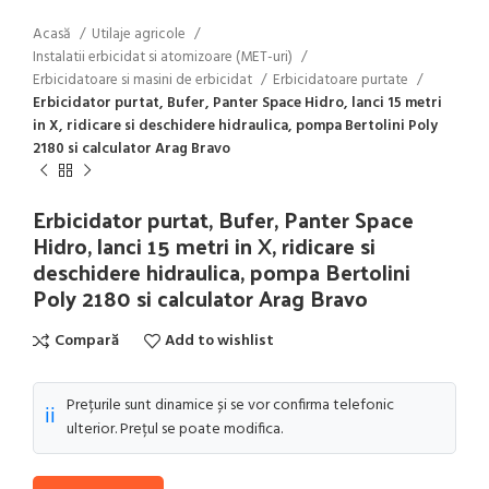
Acasă
Utilaje agricole
Instalatii erbicidat si atomizoare (MET-uri)
Erbicidatoare si masini de erbicidat
Erbicidatoare purtate
Erbicidator purtat, Bufer, Panter Space Hidro, lanci 15 metri
in X, ridicare si deschidere hidraulica, pompa Bertolini Poly
2180 si calculator Arag Bravo
Erbicidator purtat, Bufer, Panter Space
Hidro, lanci 15 metri in X, ridicare si
deschidere hidraulica, pompa Bertolini
Poly 2180 si calculator Arag Bravo
Compară
Add to wishlist
Prețurile sunt dinamice și se vor confirma telefonic
ℹ️
ulterior. Prețul se poate modifica.