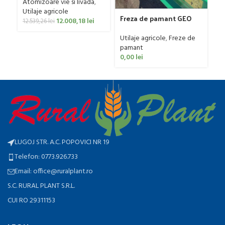
Ut
Atomizoare vie si livada
,
ag
Utilaje agricole
Freza de pamant GEO
0
12.008,18
lei
12.539,26
lei
model IGNH, 30-60 CP
Utilaje agricole
,
Freze de
pamant
0,00
lei
LUGOJ STR. A.C. POPOVICI NR 19
Telefon: 0773.926.733
Email: office@ruralplant.ro
S.C. RURAL PLANT S.R.L.
CUI RO 29311153