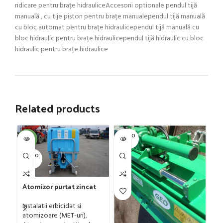
ridicare pentru brațe hidrauliceAccesorii optionale:pendul tijă
manuală , cu tije piston pentru brațe manualependul tijă manuală
cu bloc automat pentru brațe hidraulicependul tijă manuală cu
bloc hidraulic pentru brațe hidraulicependul tijă hidraulic cu bloc
hidraulic pentru brațe hidraulice
Related products
SOLD O
SOL
-4%
UT
U
SOLD O
UT
Atomizor purtat zincat
pentru vie si livada
Gr
Bufer, model Ronda,
Instalatii erbicidat si
G
400 litri
atomizoare (MET-uri)
,