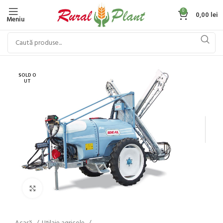
0
0,00
lei
Meniu
SOLD O
UT
Click to enlarge