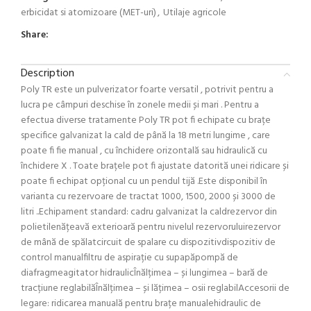
erbicidat si atomizoare (MET-uri)
,
Utilaje agricole
Share:
Description
Poly TR este un pulverizator foarte versatil , potrivit pentru a
lucra pe câmpuri deschise în zonele medii și mari . Pentru a
efectua diverse tratamente Poly TR pot fi echipate cu brațe
specifice galvanizat la cald de până la 18 metri lungime , care
poate fi fie manual , cu închidere orizontală sau hidraulică cu
închidere X . Toate brațele pot fi ajustate datorită unei ridicare și
poate fi echipat opțional cu un pendul tijă .Este disponibil în
varianta cu rezervoare de tractat 1000, 1500, 2000 și 3000 de
litri ..Echipament standard: cadru galvanizat la caldrezervor din
polietilenățeavă exterioară pentru nivelul rezervoruluirezervor
de mână de spălatcircuit de spalare cu dispozitivdispozitiv de
control manualfiltru de aspirație cu supapăpompă de
diafragmeagitator hidraulicÎnălțimea – și lungimea – bară de
tracțiune reglabilăÎnălțimea – și lățimea – osii reglabilAccesorii de
legare: ridicarea manuală pentru brațe manualehidraulic de