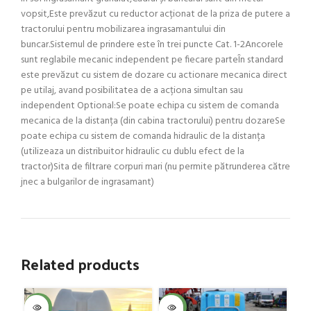
vopsit,Este prevăzut cu reductor acționat de la priza de putere a
tractorului pentru mobilizarea ingrasamantului din
buncar.Sistemul de prindere este în trei puncte Cat. 1-2Ancorele
sunt reglabile mecanic independent pe fiecare parteÎn standard
este prevăzut cu sistem de dozare cu actionare mecanica direct
pe utilaj, avand posibilitatea de a acționa simultan sau
independent Optional:Se poate echipa cu sistem de comanda
mecanica de la distanța (din cabina tractorului) pentru dozareSe
poate echipa cu sistem de comanda hidraulic de la distanța
(utilizeaza un distribuitor hidraulic cu dublu efect de la
tractor)Sita de filtrare corpuri mari (nu permite pătrunderea către
jnec a bulgarilor de ingrasamant)
Related products
SOL
-4%
-4%