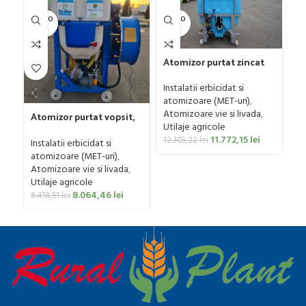
U
SOLD O
SOLD O
UT
UT
Atomizor purtat zincat
pentru vie si livada
Bufer, model Ronda,
Instalatii erbicidat si
300 litri
atomizoare (MET-uri)
,
Atomizoare vie si livada
,
Atomizor purtat vopsit,
Utilaje agricole
pentru vie si livada
F
11.772,15
lei
Bufer, model Ronda
12.303,22
lei
Instalatii erbicidat si
mo
Clasic, 200 litri
atomizoare (MET-uri)
,
Ut
Atomizoare vie si livada
,
p
Utilaje agricole
0
8.064,46
lei
8.418,51
lei