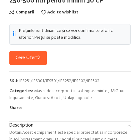
250-500 litri pentru minim 30 CP
Compară
Add to wishlist
Prețurile sunt dinamice și se vor confirma telefonic
ℹ️
ulterior. Prețul se poate modifica.
Cere Ofertă
SKU:
IFS251/IFS301/IFS501/IFS252/IFS302/IFS502
Categories:
Masini de incorporat in sol ingrasaminte
,
MIG-uri
Ingrasaminte, Gunoi si Azot
,
Utilaje agricole
Share:
Description
Dotari:Acest echipament este special proiectat sa incorporeze
în sol ingrasamant granulat,Cadrul și buncarul sunt din metal