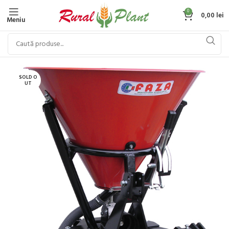
0
0,00
lei
Meniu
SOLD O
UT