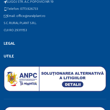
LUGOJ STR. A.C. POPOVICI NR 19
Telefon: 0773.926.733
Email: office@ruralplant.ro
S.C. RURAL PLANT S.R.L.
CUI RO 29311153
LEGAL
UTILE