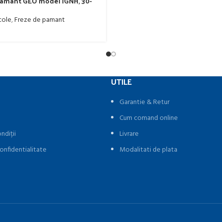
pamant GEO model IGNH, 30-
cole
,
Freze de pamant
UTILE
Garantie & Retur
Cum comand online
ndiții
Livrare
onfidentialitate
Modalitati de plata