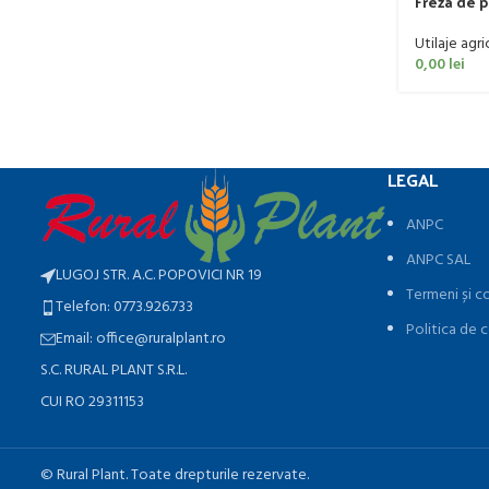
Freza de 
60 CP
Utilaje agri
0,00
lei
LEGAL
ANPC
ANPC SAL
LUGOJ STR. A.C. POPOVICI NR 19
Termeni și co
Telefon: 0773.926.733
Politica de c
Email: office@ruralplant.ro
S.C. RURAL PLANT S.R.L.
CUI RO 29311153
©️ Rural Plant. Toate drepturile rezervate.