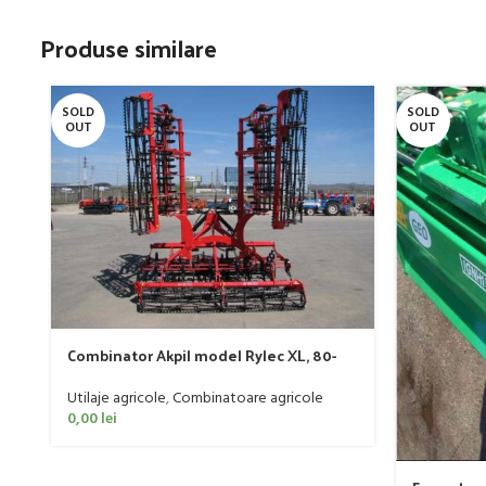
Produse similare
SOLD
SOLD
OUT
OUT
Combinator Akpil model Rylec XL, 80-
160 CP
Utilaje agricole
,
Combinatoare agricole
0,00
lei