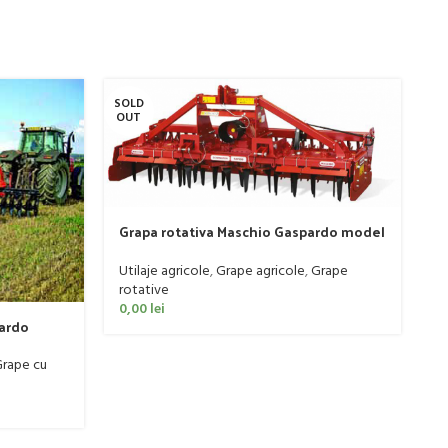
SOLD
SO
OUT
O
Grapa rotativa Maschio Gaspardo model
DOMINATOR DM RAPIDO 4000 PLUS
Utilaje agricole
,
Grape agricole
,
Grape
rotative
P
0,00
lei
t
pardo
Ut
re
rape cu
0