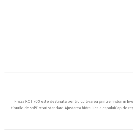
Freza ROT 700 este destinata pentru cultivarea printre rinduri in livezi
tipurile de sol!Dotari standard:Ajustarea hidraulica a capuluiCap de r