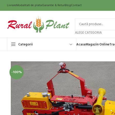
Livrare
Modalitati de plata
Garantie & Retur
Blog
Contact
ALEGE CATEGORIA
Categorii
Acasa
Magazin Online
Tra
-100%