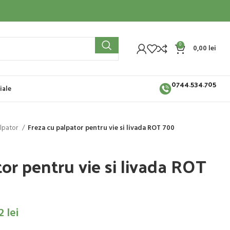
0
0,00
lei
0744.534.705
iale
alpator
Freza cu palpator pentru vie si livada ROT 700
or pentru vie si livada ROT
62
lei