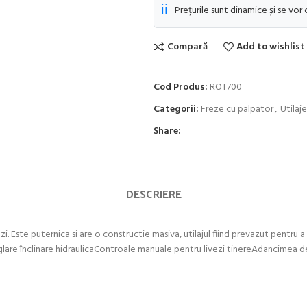
ℹ️
Prețurile sunt dinamice și se vor
Compară
Add to wishlist
Cod Produs:
ROT700
Categorii:
Freze cu palpator
,
Utilaj
Share:
DESCRIERE
. Este puternica si are o constructie masiva, utilajul fiind prevazut pentru a i
eglare înclinare hidraulicaControale manuale pentru livezi tinereAdancimea d