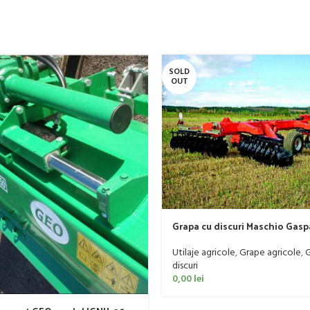
SOLD
OUT
Grapa cu discuri Maschio Gas
model MX 400
Utilaje agricole
,
Grape agricole
,
G
discuri
0,00
lei