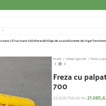
ctoare LS
Tractoare Solis
Perard
Utilaje de ocazie
Sisteme de irigat
Testimon
Acasă
Utilaje agricole
Freze cu p
Freza cu palpat
700
21.085,
22.029.756,00
lei