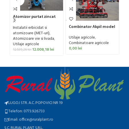
UT
C
Atomizor purtat zincat
G
pentru vie si livada
Sa
Ut
Combinator Akpil model
Bufer, model Ronda,
Instalatii erbicidat si
Co
Rylec XL, 80-160 CP
400 litri
atomizoare (MET-uri)
,
0
Utilaje agricole
,
Atomizoare vie si livada
,
Combinatoare agricole
Utilaje agricole
0,00
lei
12.008,18
lei
12.539,26
lei
LUGOJ STR. A.C. POPOVICI NR 19
Telefon: 0773.926.733
Email: office@ruralplant.ro
S.C. RURAL PLANT S.R.L.