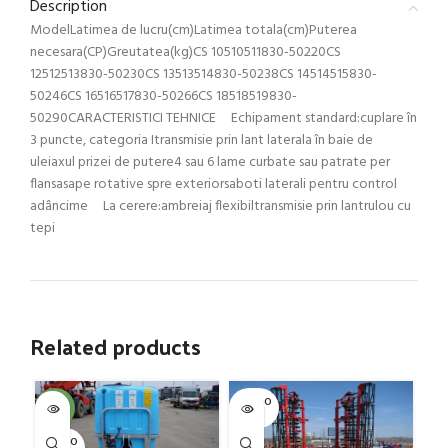
Description
ModelLatimea de lucru(cm)Latimea totala(cm)Puterea
necesara(CP)Greutatea(kg)CS 10510511830-50220CS
12512513830-50230CS 13513514830-50238CS 14514515830-
50246CS 16516517830-50266CS 18518519830-
50290CARACTERISTICI TEHNICE Echipament standard:cuplare în
3 puncte, categoria Itransmisie prin lant laterala în baie de
uleiaxul prizei de putere4 sau 6 lame curbate sau patrate per
flansasape rotative spre exteriorsaboti laterali pentru control
adâncime La cerere:ambreiaj flexibiltransmisie prin lantrulou cu
tepi
Related products
SOLD O
SOL
-4%
UT
U
SOLD O