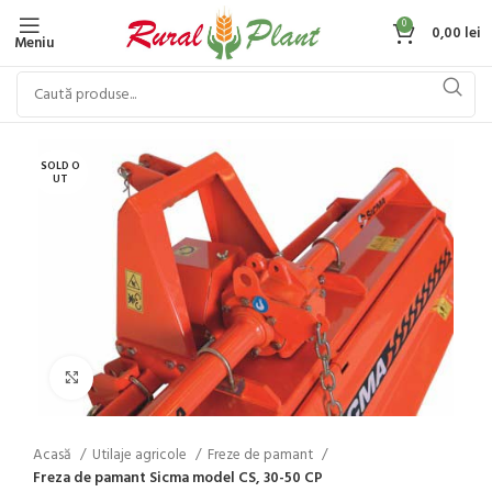
0
0,00
lei
Meniu
SOLD O
UT
Click to enlarge
Acasă
Utilaje agricole
Freze de pamant
Freza de pamant Sicma model CS, 30-50 CP