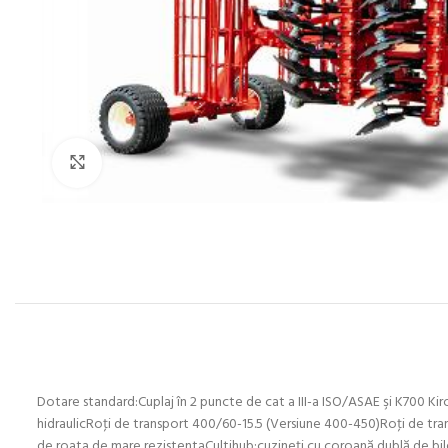
Click to enlarge
Dotare standard:Cuplaj în 2 puncte de cat a III-a ISO/ASAE şi K700 Ki
hidraulicRoţi de transport 400/60-15.5 (Versiune 400-450)Roţi de tra
de roata de mare rezistentaCultihub:cuzineţi cu coroană dublă de bile