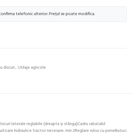
 confirma telefonic ulterior. Prețul se poate modifica.
u discuri
,
Utilaje agricole
scuri laterale reglabile (dreapta şi stânga)Cadru rabatabil
uitoare hidraulice tractor necesare: min 2Reglare rulou cu peneButuci