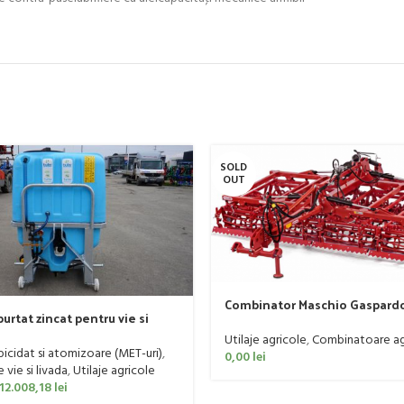
SOLD
OUT
Combinator Maschio Gaspard
urtat zincat pentru vie si
Sandokan, 120-190 CP
er, model Ronda, 400 litri
Utilaje agricole
,
Combinatoare ag
rbicidat si atomizoare (MET-uri)
,
0,00
lei
vie si livada
,
Utilaje agricole
12.008,18
lei