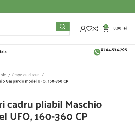
0
0,00
lei
0744.534.705
iale
cole
Grape cu discuri
chio Gaspardo model UFO, 160-360 CP
i cadru pliabil Maschio
l UFO, 160-360 CP