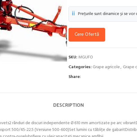
ℹ️
Prețurile sunt dinamice și se vor
Cere Ofertă
SKU:
MGUFO
Categories:
Grape agricole
,
Grape c
Share:
DESCRIPTION
rovets2 rânduri de discuri independente Ø 610 mm amortizate pe arc vibrantDi
nsport 500/45-22.5 (Versiune 500-600)Set lumini cu tăbliţe de gabaritDistrib
 contra-puselubrifiere cu uleicapacitaţi mecanice amfibii