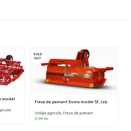
SOLD
SO
OUT
O
o model
Freza de pamant Sicma model SF, 125-
185cm, 20-50 CP
ricole
Utilaje agricole
,
Freze de pamant
0,00
lei
G
m
Ut