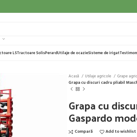
ctoare LS
Tractoare Solis
Perard
Utilaje de ocazie
Sisteme de irigat
Testimon
Acasă
Utilaje agricole
Grape agri
Grapa cu discuri cadru pliabil Mas
Grapa cu discur
Gaspardo mode
Compară
Add to wishlist