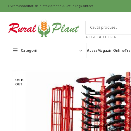
Livrare
Modalitati de plata
Garantie & Retur
Blog
Contact
ALEGE CATEGORIA
Categorii
Acasa
Magazin Online
Tra
SOLD
OUT