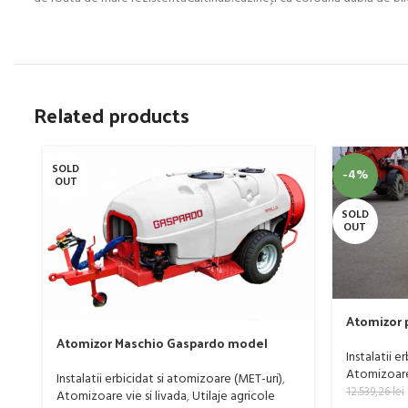
Related products
SOLD
-4%
OUT
SOLD
OUT
Atomizor p
livada Buf
Atomizor Maschio Gaspardo model
Instalatii e
Futura Avant 1000/800/121 E
Atomizoare 
Instalatii erbicidat si atomizoare (MET-uri)
,
12.539,26
lei
Atomizoare vie si livada
,
Utilaje agricole