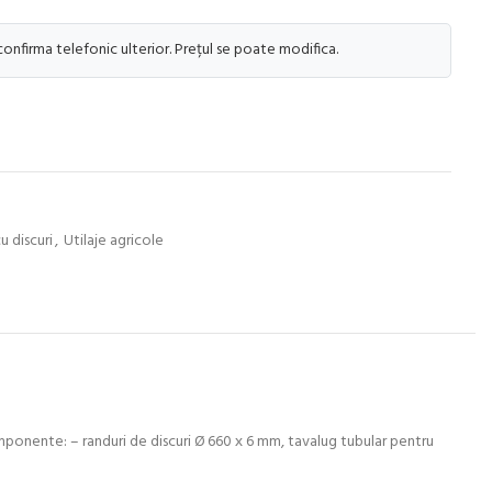
 confirma telefonic ulterior. Prețul se poate modifica.
u discuri
,
Utilaje agricole
componente: – randuri de discuri Ø 660 х 6 mm, tavalug tubular pentru