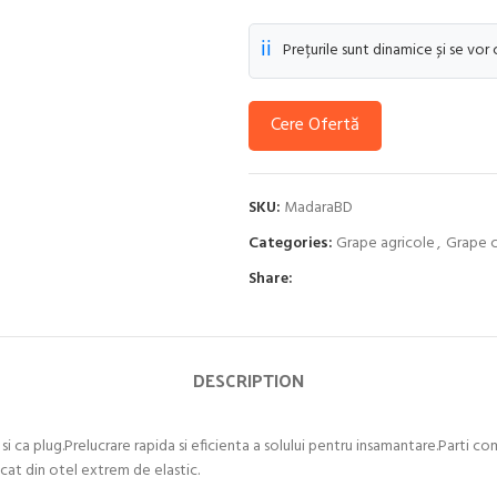
ℹ️
Prețurile sunt dinamice și se vor
Cere Ofertă
SKU:
MadaraBD
Categories:
Grape agricole
,
Grape c
Share:
DESCRIPTION
a si ca plug.Prelucrare rapida si eficienta a solului pentru insamantare.Parti 
icat din otel extrem de elastic.