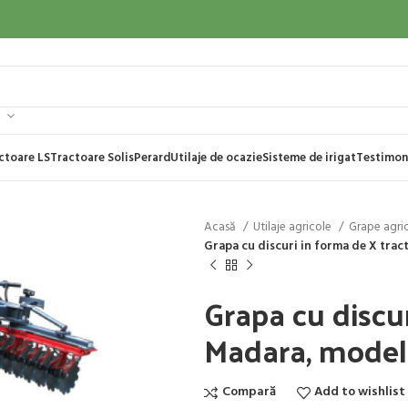
ctoare LS
Tractoare Solis
Perard
Utilaje de ocazie
Sisteme de irigat
Testimon
Acasă
Utilaje agricole
Grape agri
Grapa cu discuri in forma de X tra
Grapa cu discu
Madara, mode
Compară
Add to wishlist