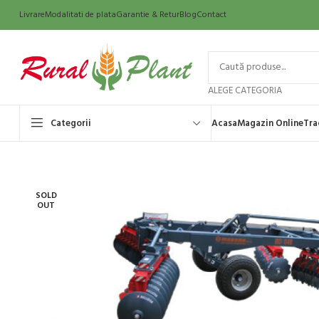
Livrare
Modalitati de plata
Garantie & Retur
Blog
Contact
ALEGE CATEGORIA
Categorii
Acasa
Magazin Online
Tra
SOLD
OUT