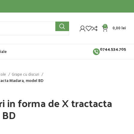
0
0,00
lei
0744.534.705
iale
cole
Grape cu discuri
ctacta Madara, model BD
ri in forma de X tractacta
l BD