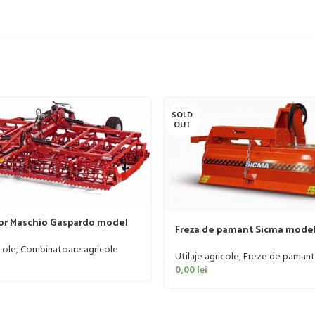
SOLD
OUT
r Maschio Gaspardo model
Freza de pamant Sicma model 
 120-190 CP
185cm, 20-50 CP
cole
,
Combinatoare agricole
Utilaje agricole
,
Freze de pamant
0,00
lei