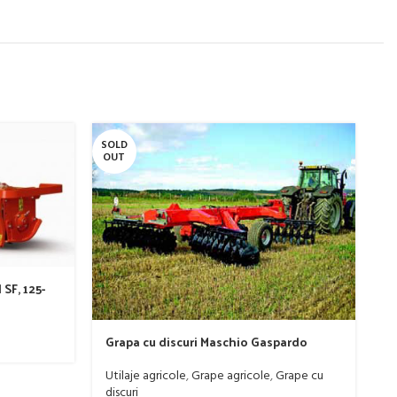
SOLD
SO
OUT
O
SF, 125-
M
Grapa cu discuri Maschio Gaspardo
s
model MX 400
C
Ut
Utilaje agricole
,
Grape agricole
,
Grape cu
0
discuri