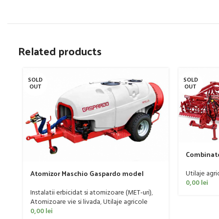
Related products
SOLD
SOLD
OUT
OUT
Combinato
Sandokan,
Atomizor Maschio Gaspardo model
Utilaje agri
Futura Avant 1000/800/121 E
0,00
lei
Instalatii erbicidat si atomizoare (MET-uri)
,
Atomizoare vie si livada
,
Utilaje agricole
0,00
lei