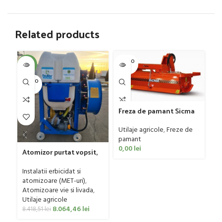
Related products
SOLD O
SOL
-4%
UT
U
SOLD O
UT
Freza de pamant Sicma
model SF, 125-185cm, 20-
Pl
50 CP
mo
Utilaje agricole
,
Freze de
tr
pamant
Ut
0,00
lei
ag
Atomizor purtat vopsit,
0
pentru vie si livada
Bufer, model Ronda
Instalatii erbicidat si
Clasic, 200 litri
atomizoare (MET-uri)
,
Atomizoare vie si livada
,
Utilaje agricole
8.064,46
lei
8.418,51
lei