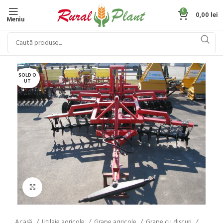
0
0,00
lei
Meniu
SOLD O
UT
Click to enlarge
Acasă
Utilaje agricole
Grape agricole
Grape cu discuri