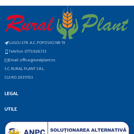
LUGOJ STR. A.C. POPOVICI NR 19
Telefon: 0773.926.733
Email: office@ruralplant.ro
S.C. RURAL PLANT S.R.L.
CUI RO 29311153
LEGAL
UTILE