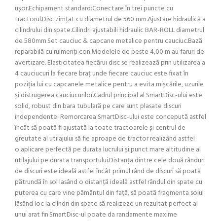
ușor.Echipament standard:Conectare în trei puncte cu
tractorul.Disc zimțat cu diametrul de 560 mm.Ajustare hidraulică a
cilindrului din spate.Cilindri ajustabili hidraulic BAR-ROLL diametrul
de 580mm.Set cauciuc & capcane metalice pentru cauciuc.Bază
reparabilă cu rulmenți con.Modelele de peste 4,00 m au faruri de
avertizare. Elasticitatea fiecărui disc se realizează prin utilizarea a
4 cauciucuri la fiecare braț unde fiecare cauciuc este fixat în
poziția lui cu capcanele metalice pentru a evita mișcările, uzurile
și distrugerea cauciucurilor.Cadrul principal al SmartDisc-ului este
solid, robust din bara tubulară pe care sunt plasate discuri
independente: Remorcarea SmartDisc-ului este concepută astfel
încât să poată fi ajustată la toate tractoarele și centrul de
greutate al utilajului să fie aproape de tractor realizând astfel
o aplicare perfectă pe durata lucrului și punct mare altitudine al
utilajului pe durata transportului.Distanța dintre cele două rânduri
de discuri este ideală astfel încât primul rând de discuri să poată
pătrundă în sol lasând o distanță ideală astfel rândul din spate cu
puterea cu care vine pământul din față, să poată fragmenta solul
lăsând loc la cilndri din spate să realizeze un rezultat perfect al
unui arat fin.SmartDisc-ul poate da randamente maxime