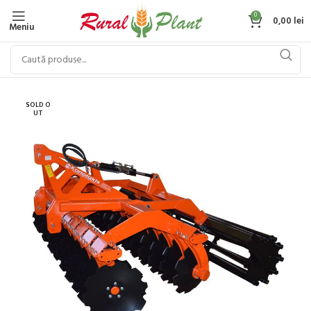
0
0,00
lei
Meniu
SOLD O
UT