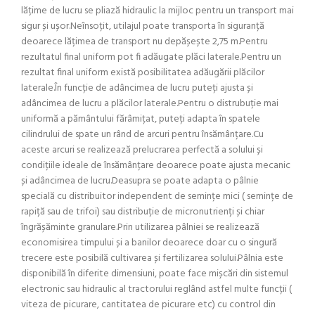
lățime de lucru se pliază hidraulic la mijloc pentru un transport mai
sigur și ușor.Neînsoțit, utilajul poate transporta în siguranță
deoarece lățimea de transport nu depășește 2,75 m.Pentru
rezultatul final uniform pot fi adăugate plăci laterale.Pentru un
rezultat final uniform există posibilitatea adăugării plăcilor
laterale.În funcție de adâncimea de lucru puteți ajusta și
adâncimea de lucru a plăcilor laterale.Pentru o distrubuție mai
uniformă a pământului fărâmițat, puteți adapta în spatele
cilindrului de spate un rând de arcuri pentru însămânțare.Cu
aceste arcuri se realizează prelucrarea perfectă a solului și
condițiile ideale de însămânțare deoarece poate ajusta mecanic
și adâncimea de lucru.Deasupra se poate adapta o pâlnie
specială cu distribuitor independent de semințe mici ( semințe de
rapiță sau de trifoi) sau distribuție de micronutrienți și chiar
îngrășăminte granulare.Prin utilizarea pâlniei se realizează
economisirea timpului și a banilor deoarece doar cu o singură
trecere este posibilă cultivarea și fertilizarea solului.Pâlnia este
disponibilă în diferite dimensiuni, poate face mișcări din sistemul
electronic sau hidraulic al tractorului reglând astfel multe funcții (
viteza de picurare, cantitatea de picurare etc) cu control din