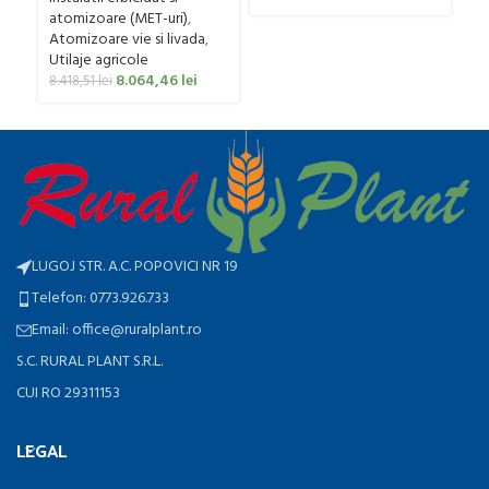
Clasic, 200 litri
atomizoare (MET-uri)
,
Atomizoare vie si livada
,
Utilaje agricole
8.064,46
lei
8.418,51
lei
LUGOJ STR. A.C. POPOVICI NR 19
Telefon: 0773.926.733
Email: office@ruralplant.ro
S.C. RURAL PLANT S.R.L.
CUI RO 29311153
LEGAL