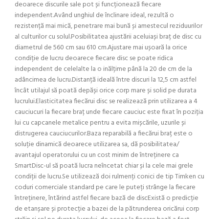
deoarece discurile sale pot și funcționează fiecare
independent.Având unghiul de înclinare ideal, rezultă o
rezistență mai mică, penetrare mai bună și amestecul reziduurilor
al culturilor cu solul.Posibilitatea ajustării aceluiași braț de disc cu
diametrul de 560 cm sau 610 cm.Ajustare mai ușoară la orice
condiție de lucru deoarece fiecare disc se poate ridica
independent de celelalte la o inălțime până la 20 de cm de la
adâncimea de lucru.Distanță ideală între discuri la 12,5 cm astfel
încât utilajul să poată depăși orice corp mare și solid pe durata
lucrului.Elasticitatea fiecărui disc se realizează prin utilizarea a 4
cauciucuri la fiecare braț unde fiecare cauciuc este fixat în poziția
lui cu capcanele metalice pentru a evita mișcările, uzurile și
distrugerea cauciucurilor.Baza reparabilă a fiecărui braț este o
soluție dinamică deoarece utilizarea sa, dă posibilitatea/
avantajul operatorului cu un cost minim de întreținere ca
SmartDisc-ul să poată lucra neîncetat chiar și la cele mai grele
condiții de lucru.Se utilizează doi rulmenți conici de tip Timken cu
coduri comerciale standard pe care le puteți strânge la fiecare
întreținere, întărind astfel fiecare bază de discExistă o predicție
de etanșare și protecție a bazei de la pătrunderea oricărui corp