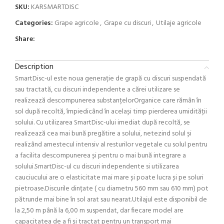
SKU:
KARSMARTDISC
Categories:
Grape agricole
,
Grape cu discuri
,
Utilaje agricole
Share:
Description
SmartDisc-ul este noua generație de grapă cu discuri suspendată
sau tractată, cu discuri independente a cărei utilizare se
realizează descompunerea substanțelorOrganice care rămân în
sol după recoltă, împiedicând în același timp pierderea umidității
solului. Cu utilizarea SmartDisc-ului imediat după recoltă, se
realizează cea mai bună pregătire a solului, netezind solul și
realizând amestecul intensiv al resturilor vegetale cu solul pentru
a facilita descompunerea și pentru o mai bună integrare a
solului.SmartDisc-ul cu discuri independente si utilizarea
cauciucului are o elasticitate mai mare și poate lucra și pe soluri
pietroase.Discurile dințate ( cu diametru 560 mm sau 610 mm) pot
pătrunde mai bine în sol arat sau nearat.Utilajul este disponibil de
la 2,50 m până la 6,00 m suspendat, dar fiecare model are
capacitatea de a fi și tractat pentru un transport mai