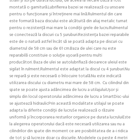
străin și sol pe durata lucrului, de aceea la fiecare bază a fost
montată o garnitură.Lubrifierea bazei se realizează cu unsoare
pentru o funcționare și întreținere mai lină.Rulmentul din care
este formată baza discului este alcătuită din aliaj metalic turnat
pentru o rezistență mai mare la condiții grele de lucru.Rulmentul
se conectează la discuri cu 5 șuruburi.Rezistența bazei reparabile
este de o natură astfel încât să se poată adapta pe discuri cu
diametrul de 58 cm sau de 61 cm.Baza de ulei care nu este
reparabilă constituie o soluție ușoară pentru multi
producători. Baza de ulei se autolubrifiază deoarece uleiul este
sigilat în rulment.Rulmentul este adaptat la discul cu 4 șuruburi.Nu
se repară și este necesară o înlocuire totală.Nu este indicată
utilizarea discului cu diametru mai mare de 58 cm. Cu cilindrul din
spate se poate ajusta adâncimea de lucru a utilajuluiUșor și
simplu din locul operatorului adâncimea de lucru a SmartDisc-ului
se ajustează hidraulicPrin această modalitate utilajul se poate
adapta la diferite condiții de lucruSe realizează o răzuire
uniformă și încorporarea resturilor organice pe durata lucruluiEste
la alegerea operatorului dacă este necesară utilizarea sau nu a
cilindrilor din spate din moment ce are posibilitatea de a-i ridica
de tot și să lucreze doar cu discurile. Modelele cu peste 4 metri