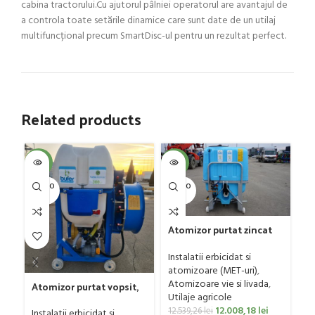
cabina tractorului.Cu ajutorul pâlniei operatorul are avantajul de
a controla toate setările dinamice care sunt date de un utilaj
multifuncțional precum SmartDisc-ul pentru un rezultat perfect.
Related products
SOL
-4%
-4%
U
SOLD O
SOLD O
UT
UT
Fr
Atomizor purtat zincat
mo
pentru vie si livada
50
Ut
Bufer, model Ronda,
Instalatii erbicidat si
p
400 litri
atomizoare (MET-uri)
,
0
Atomizoare vie si livada
,
Atomizor purtat vopsit,
Utilaje agricole
pentru vie si livada
12.008,18
lei
Bufer, model Ronda
12.539,26
lei
Instalatii erbicidat si