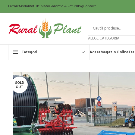
Livrare
Modalitati de plata
Garantie & Retur
Blog
Contact
ALEGE CATEGORIA
Categorii
Acasa
Magazin Online
Tra
SOLD
OUT