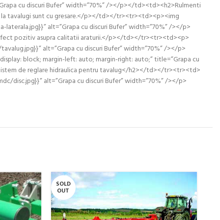
alt=”Grapa cu discuri Bufer” width=”70%” /></p></td><td><h2>Rulmenti
ele de la tavalugi sunt cu gresare.</p></td></tr><tr><td><p><img
na-laterala.jpg}}” alt=”Grapa cu discuri Bufer” width=”70%” /></p>
fect pozitiv asupra calitatii araturii.</p></td></tr><tr><td><p>
c/tavalug.jpg}}” alt=”Grapa cu discuri Bufer” width=”70%” /></p>
lay: block; margin-left: auto; margin-right: auto;” title=”Grapa cu
>Sistem de reglare hidraulica pentru tavalug</h2></td></tr><tr><td>
/mdc/disc.jpg}}” alt=”Grapa cu discuri Bufer” width=”70%” /></p>
SOLD
SO
OUT
O