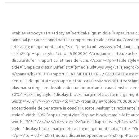
<table><tbody><tr><td style=”vertical-align: middle;”><p>Grapa cu di
principal pe care sa prind partile componenete ale acestuia. Construc
left: auto; margin-right: auto;” src=”{{media url=wysiwyg/24_luni_
!!!</h2><p><span style=”color: #ff0000;”>Va rugam inainte de achizit
discului Bufer in raport cu latimea de lucru. </span></p><table styl
title=”Grapa cu discuri Bufer” src=”{{media url=wysiwyg/utilajeagr
</span></h2><ul><li>raportul LATIME DE LUCRU / GREUTATE este mult 
centrului de greutate aproape de tractor</li><li>posibilitatea schimb
plus marea degajare de sub cadru sunt importante caracteristici care 
30%;”><p><img style=”display: block; margin-left: auto; margin-right
width=”70%” /></p></td><td><h2><span style=”color: #000000;”>A
exceptionale de penetrare in conditii uscate. Multumita rezistentei 
style=”width: 30%;”><p><img style=”display: block; margin-left: auto;
width=”70%” /></p></td><td><h2>Baterii diapozitive</h2><p>Exista u
style=”display: block; margin-left: auto; margin-right: auto;” title=
</p></td><td><h2>Structura discuri independenta</h2><p>Poate func