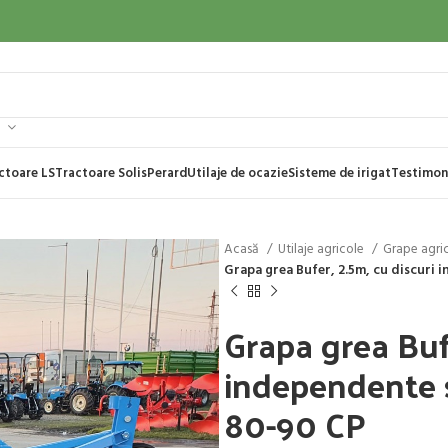
ctoare LS
Tractoare Solis
Perard
Utilaje de ocazie
Sisteme de irigat
Testimon
Acasă
Utilaje agricole
Grape agri
Grapa grea Bufer, 2.5m, cu discuri
Grapa grea Bufe
independente 
80-90 CP