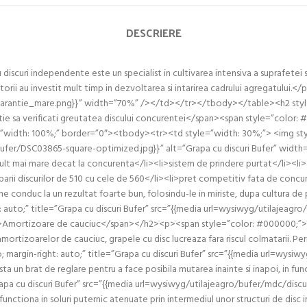
DESCRIERE
scuri independente este un specialist in cultivarea intensiva a suprafetei
torii au investit mult timp in dezvoltarea si intarirea cadrului agregatului
-_garantie_mare.png}}” width=”70%” /></td></tr></tbody></table><h2 style
ie sa verificati greutatea discului concurentei</span><span style=”color: 
e=”width: 100%;” border=”0″><tbody><tr><td style=”width: 30%;”> <img style
o/bufer/DSC03865-square-optimized.jpg}}” alt=”Grapa cu discuri Bufer” wi
mai mare decat la concurenta</li><li>sistem de prindere purtat</li><li>gr
arii discurilor de 510 cu cele de 560</li><li>pret competitiv fata de concure
ne conduc la un rezultat foarte bun, folosindu-le in miriste, dupa cultura d
: auto;” title=”Grapa cu discuri Bufer” src=”{{media url=wysiwyg/utilajeagr
mortizoare de cauciuc</span></h2><p><span style=”color: #000000;”>Su
amortizoarelor de cauciuc, grapele cu disc lucreaza fara riscul colmatarii
 margin-right: auto;” title=”Grapa cu discuri Bufer” src=”{{media url=wysiwy
n brat de reglare pentru a face posibila mutarea inainte si inapoi, in fu
”Grapa cu discuri Bufer” src=”{{media url=wysiwyg/utilajeagro/bufer/mdc/dis
tiona in soluri puternic atenuate prin intermediul unor structuri de di