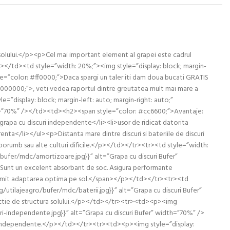
 solului.</p><p>Cel mai important element al grapei este cadrul
.</p></td><td style=”width: 20%;”><img style=”display: block; margin-
=”color: #ff0000;”>Daca spargi un taler iti dam doua bucati GRATIS
#000000;”>, veti vedea raportul dintre greutatea mult mai mare a
=”display: block; margin-left: auto; margin-right: auto;”
dth=”70%” /></td><td><h2><span style=”color: #cc6600;”>Avantaje:
apa cu discuri independente</li><li>usor de ridicat datorita
nta</li></ul><p>Distanta mare dintre discuri si bateriile de discuri
e porumb sau alte culturi dificile.</p></td></tr><tr><td style=”width:
o/bufer/mdc/amortizoare.jpg}}” alt=”Grapa cu discuri Bufer”
nt un excelent absorbant de soc. Asigura performante
. Permit adaptarea optima pe sol.</span></p></td></tr><tr><td
g/utilajeagro/bufer/mdc/baterii.jpg}}” alt=”Grapa cu discuri Bufer”
nctie de structura solului.</p></td></tr><tr><td><p><img
curi-independente.jpg}}” alt=”Grapa cu discuri Bufer” width=”70%” />
sc independente.</p></td></tr><tr><td><p><img style=”display: