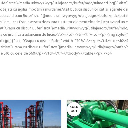
uri Bufer” src=”{{media url=wysiwyg/utilajeagro/bufer/mdc/rulmenti.jpg}}” 
protejati cu sigiliu impotriva murdariei.Atat butucii discurilor cat si lagar
”Grapa cu discuri Bufer” src=”{{media url=wysiwyg/utilajeagro/bufer/mdc/pati
 de lucru. Este asezata deasupra tuuturor elementelor de lucru avand un e
itle=”Grapa cu discuri Bufer” src=”{{media url=wysiwyg/utilajeagro/bufer/md
u usurinta a adancimii de lucru.</p></td></tr><tr><td><p><img style=”disp
aulic.jpg}}” alt=”Grapa cu discuri Bufer” width=”70%” /></p></td><td><h2
;” title=”Grapa cu discuri Bufer” src=”{{media url=wysiwyg/utilajeagro/bufer
r de 510 cu cele de 560</p></td></tr></tbody></table><p> </p>
SOLD
OUT