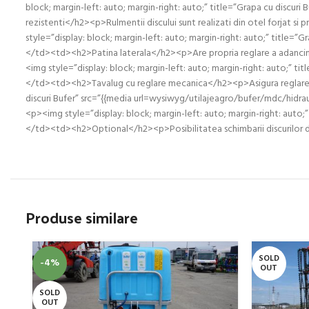
block; margin-left: auto; margin-right: auto;” title=”Grapa cu disc
rezistenti</h2><p>Rulmentii discului sunt realizati din otel forjat si 
style=”display: block; margin-left: auto; margin-right: auto;” title=
</td><td><h2>Patina laterala</h2><p>Are propria reglare a adancimii
<img style=”display: block; margin-left: auto; margin-right: auto;” t
</td><td><h2>Tavalug cu reglare mecanica</h2><p>Asigura reglarea c
discuri Bufer” src=”{{media url=wysiwyg/utilajeagro/bufer/mdc/hidr
<p><img style=”display: block; margin-left: auto; margin-right: auto
</td><td><h2>Optional</h2><p>Posibilitatea schimbarii discurilo
Produse similare
SOLD
-4%
OUT
SOLD
OUT