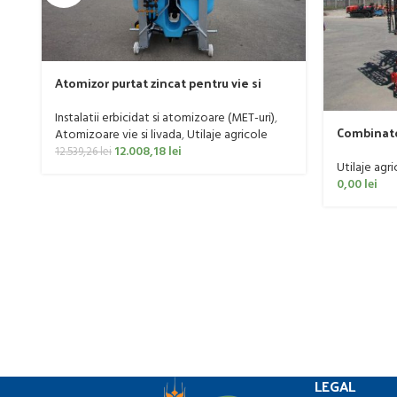
Atomizor purtat zincat pentru vie si
livada Bufer, model Ronda, 400 litri
Instalatii erbicidat si atomizoare (MET-uri)
,
Combinato
Atomizoare vie si livada
,
Utilaje agricole
160 CP
12.008,18
lei
12.539,26
lei
Utilaje agri
0,00
lei
LEGAL