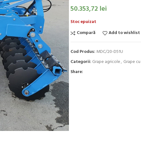
50.353,72
lei
Stoc epuizat
Compară
Add to wishlist
Cod Produs:
MDC/20-D51U
Categorii:
Grape agricole
,
Grape cu 
Share: