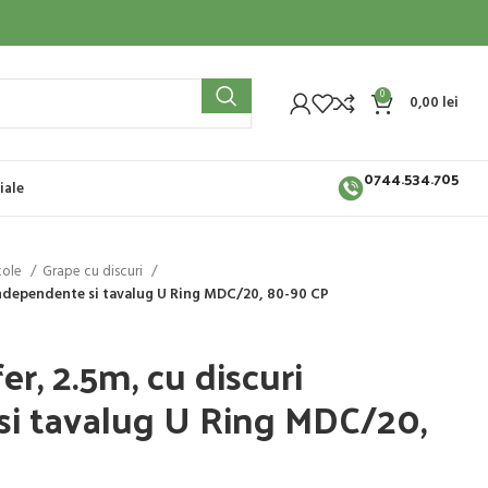
0
0,00
lei
0744.534.705
iale
cole
Grape cu discuri
 independente si tavalug U Ring MDC/20, 80-90 CP
r, 2.5m, cu discuri
si tavalug U Ring MDC/20,