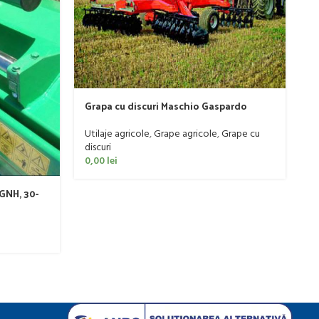
P
t
Grapa cu discuri Maschio Gaspardo
Ut
model MX 400
re
Utilaje agricole
,
Grape agricole
,
Grape cu
0
discuri
0,00
lei
GNH, 30-