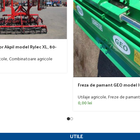
r Akpil model Rylec XL, 80-
cole
,
Combinatoare agricole
Freza de pamant GEO model I
60 CP
Utilaje agricole
,
Freze de pamant
0,00
lei
UTILE