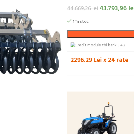
43.793,96
le
44.669,26
lei
1 în stoc
2296.29 Lei x 24 rate