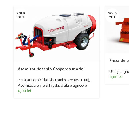
SOLD
SOLD
OUT
OUT
Freza de 
185cm, 20
Atomizor Maschio Gaspardo model
Utilaje agri
Futura Avant 1000/800/121 E
0,00
lei
Instalatii erbicidat si atomizoare (MET-uri)
,
Atomizoare vie si livada
,
Utilaje agricole
0,00
lei