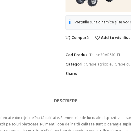
ℹ️
Prețurile sunt dinamice și se vor
Compară
Add to wishlist
Cod Produs:
Taurus30VR510-FI
Categorii:
Grape agricole
,
Grape cu 
Share:
DESCRIERE
abricate din oțel de înaltă calitate. Elementele de lucru ale dispozitivului 
rează pe soluri pietroase. Rulmentii con de înaltă calitate sunt o garanție sup
asata o semanatoare.</p><ul><li>sistem de prindere purtat</li><li>grapa cu d