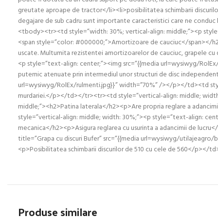
greutate aproape de tractor</li><li>posibilitatea schimbarii discuril
degajare de sub cadru sunt importante caracteristici care ne conduc l
<tbody><tr><td style=”width: 30%; vertical-align: middle;”><p styl
<span style=”color: #000000;”>Amortizoare de cauciuc</span></h2>
uscate. Multumita rezistentei amortizoarelor de cauciuc, grapele cu 
<p style=”text-align: center;”><img src=”{{media url=wysiwyg/RolEx
puternic atenuate prin intermediul unor structuri de disc independe
url=wysiwyg/RolEx/rulmenti.jpg}}” width=”70%” /></p></td><td style=”v
murdariei.</p></td></tr><tr><td style=”vertical-align: middle; widt
middle;”><h2>Patina laterala</h2><p>Are propria reglare a adancimii 
style=”vertical-align: middle; width: 30%;”><p style=”text-align: c
mecanica</h2><p>Asigura reglarea cu usurinta a adancimii de lucru</p
title=”Grapa cu discuri Bufer” src=”{{media url=wysiwyg/utilajeagro
<p>Posibilitatea schimbarii discurilor de 510 cu cele de 560</p><
Produse similare