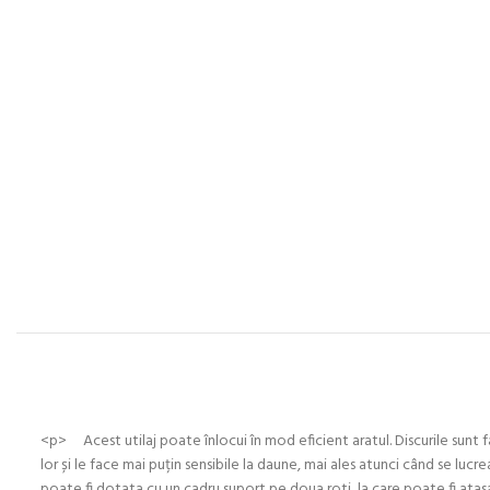
<p> Acest utilaj poate înlocui în mod eficient aratul. Discurile sunt f
lor și le face mai puțin sensibile la daune, mai ales atunci când se luc
poate fi dotata cu un cadru suport pe doua roti, la care poate fi at