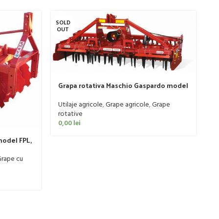
SOLD
SO
OUT
O
Grapa rotativa Maschio Gaspardo model
DOMINATOR DM RAPIDO 4000 PLUS
Utilaje agricole
,
Grape agricole
,
Grape
rotative
0,00
lei
P
model FPL,
Ut
rape cu
0