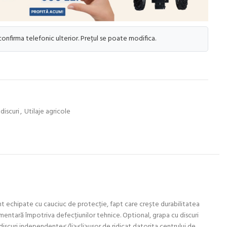
 confirma telefonic ulterior. Prețul se poate modifica.
discuri
,
Utilaje agricole
sunt echipate cu cauciuc de protecție, fapt care crește durabilitatea
limentară împotriva defecțiunilor tehnice. Optional, grapa cu discuri
iscuri independente</li><li>usor de ridicat datorita centrului de