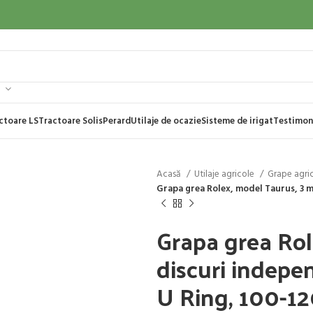
ctoare LS
Tractoare Solis
Perard
Utilaje de ocazie
Sisteme de irigat
Testimon
Acasă
Utilaje agricole
Grape agri
Grapa grea Rolex, model Taurus, 3 m
Grapa grea Rol
discuri indepe
U Ring, 100-1