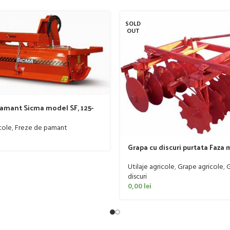
SOLD
OUT
pamant Sicma model SF, 125-
-50 CP
cole
,
Freze de pamant
Grapa cu discuri purtata Faza 
20-50 CP
Utilaje agricole
,
Grape agricole
,
G
discuri
0,00
lei