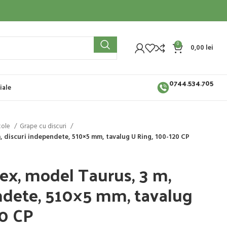
0
0,00
lei
0744.534.705
iale
cole
Grape cu discuri
, discuri independete, 510×5 mm, tavalug U Ring, 100-120 CP
ex, model Taurus, 3 m,
ndete, 510×5 mm, tavalug
20 CP