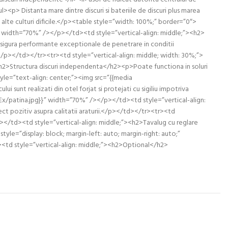
<p> Distanta mare dintre discuri si bateriile de discuri plus marea
 alte culturi dificile.</p><table style=”width: 100%;” border=”0″>
}” width=”70%” /></p></td><td style=”vertical-align: middle;”><h2>
gura performante exceptionale de penetrare in conditii
></p></td></tr><tr><td style=”vertical-align: middle; width: 30%;”>
<h2>Structura discuri independenta</h2><p>Poate functiona in soluri
yle=”text-align: center;”><img src=”{{media
unt realizati din otel forjat si protejati cu sigiliu impotriva
Ex/patina.jpg}}” width=”70%” /></p></td><td style=”vertical-align:
ct pozitiv asupra calitatii araturii.</p></td></tr><tr><td
p></td><td style=”vertical-align: middle;”><h2>Tavalug cu reglare
le=”display: block; margin-left: auto; margin-right: auto;”
d><td style=”vertical-align: middle;”><h2>Optional</h2>