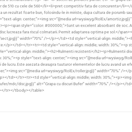
or de 510 cu cele de 560</li><li>pret competitiv fata de concurenta</li></ul>
a un rezultat foarte bun, folosindu-le in miriste, dupa cultura de porumb sau
e=”text-align: center;”><img src=”{{media url=wysiwyg/RolEx/amortiz.jpg}
<p><span style=”color: #000000;”>Sunt un excelent absorbant de soc. Asi
disc lucreaza fara riscul colmatarii. Permit adaptarea optima pe sol.</span
/sect.jpg}}” width=”70%” /></p></td><td style=”vertical-align: middle;”>
nte.</p></td></tr><tr><td style=”vertical-align: middle; width: 30%;”><p st
ertical-align: middle;”><h2>Rulmenti rezistenti</h2><p>Rulmentii discului s
h: 30%;”><p style=”text-align: center;”><img src=”{{media url=wysiwyg/Rol
de lucru. Este asezata deasupra tuuturor elementelor de lucru avand un efe
enter;”><img src=”{{media url=wysiwyg/RolEx/roller.jpg}}” width=”70%” /></
></td></tr><tr><td style=”vertical-align: middle; width: 30%;”><p><img sty
/bufer/mdc/disc.jpg}}” alt=”Grapa cu discuri Bufer” width=”70%” /></p></t
/td></tr></tbody></table>