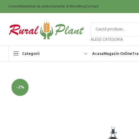
Livrare
Modalitati de plata
Garantie & Retur
Blog
Contact
ALEGE CATEGORIA
Categorii
Acasa
Magazin Online
Tra
-2%