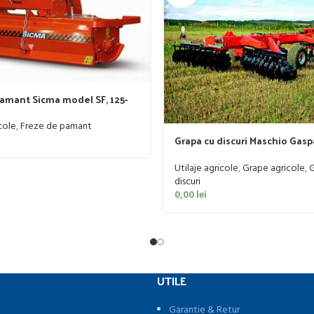
pamant Sicma model SF, 125-
-50 CP
cole
,
Freze de pamant
Grapa cu discuri Maschio Gas
model MX 400
Utilaje agricole
,
Grape agricole
,
G
discuri
0,00
lei
UTILE
Garantie & Retur