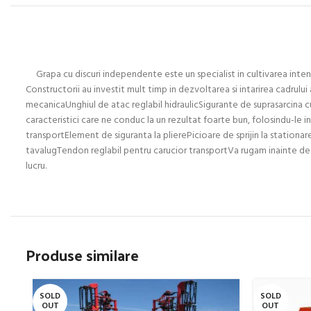
Grapa cu discuri independente este un specialist in cultivarea intens
Constructorii au investit mult timp in dezvoltarea si intarirea cadru
mecanicaUnghiul de atac reglabil hidraulicSigurante de suprasarcina c
caracteristici care ne conduc la un rezultat foarte bun, folosindu-le i
transportElement de siguranta la plierePicioare de sprijin la stationare
tavalugTendon reglabil pentru carucior transportVa rugam inainte de ac
lucru.
Produse similare
SOLD
SOLD
OUT
OUT