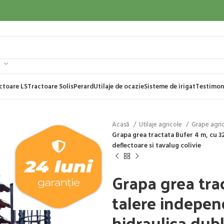
ctoare LS
Tractoare Solis
Perard
Utilaje de ocazie
Sisteme de irigat
Testimon
Acasă
Utilaje agricole
Grape agri
Grapa grea tractata Bufer 4 m, cu 3
deflectoare si tavalug colivie
Grapa grea tra
talere indepen
hidraulica dubl