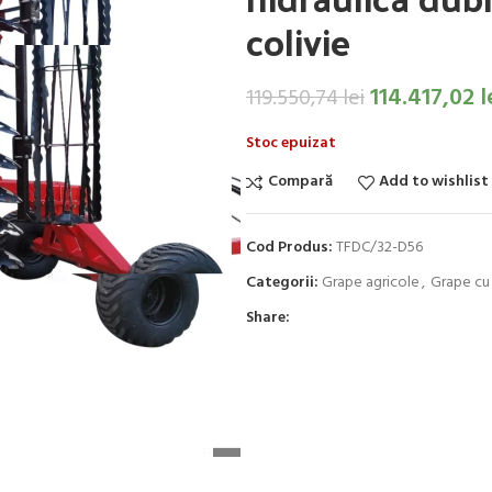
colivie
114.417,02
l
119.550,74
lei
Stoc epuizat
Compară
Add to wishlist
Cod Produs:
TFDC/32-D56
Categorii:
Grape agricole
,
Grape cu 
Share: