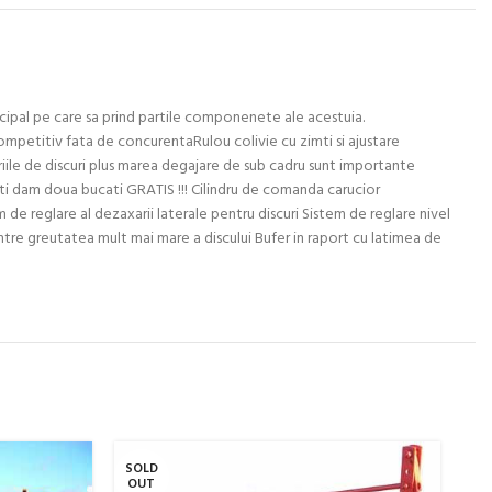
ncipal pe care sa prind partile componenete ale acestuia.
ompetitiv fata de concurentaRulou colivie cu zimti si ajustare
riile de discuri plus marea degajare de sub cadru sunt importante
r iti dam doua bucati GRATIS !!! Cilindru de comanda carucior
m de reglare al dezaxarii laterale pentru discuri Sistem de reglare nivel
ntre greutatea mult mai mare a discului Bufer in raport cu latimea de
SOLD
SO
OUT
O