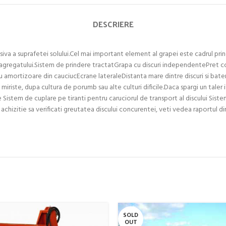
DESCRIERE
iva a suprafetei solului.Cel mai important element al grapei este cadrul pri
lui agregatului.Sistem de prindere tractatGrapa cu discuri independentePret c
u amortizoare din cauciucEcrane lateraleDistanta mare dintre discuri si bate
n miriste, dupa cultura de porumb sau alte culturi dificile.Daca spargi un tale
 Sistem de cuplare pe tiranti pentru caruciorul de transport al discului Siste
hizitie sa verificati greutatea discului concurentei, veti vedea raportul di
SOLD
OUT