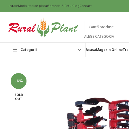
Livrare
Modalitati de plata
Garantie & Retur
Blog
Contact
ALEGE CATEGORIA
Categorii
Acasa
Magazin Online
Tra
-4%
SOLD
OUT