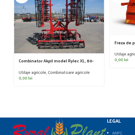
Freza de 
185cm, 20
Utilaje agri
0,00
lei
Combinator Akpil model Rylec XL, 80-
160 CP
Utilaje agricole
,
Combinatoare agricole
0,00
lei
LEGAL
ANPC