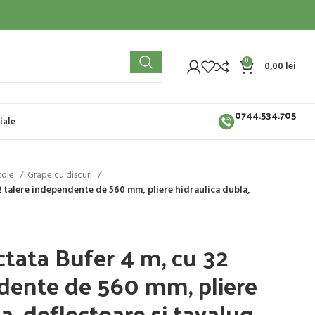
0
0,00
lei
0744.534.705
iale
cole
Grape cu discuri
2 talere independente de 560 mm, pliere hidraulica dubla,
ctata Bufer 4 m, cu 32
dente de 560 mm, pliere
a, deflectoare si tavalug