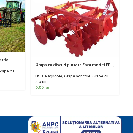
M
pardo
s
Grapa cu discuri purtata Faza model FPL,
C
Ut
20-50 CP
rape cu
0
Utilaje agricole
,
Grape agricole
,
Grape cu
discuri
0,00
lei