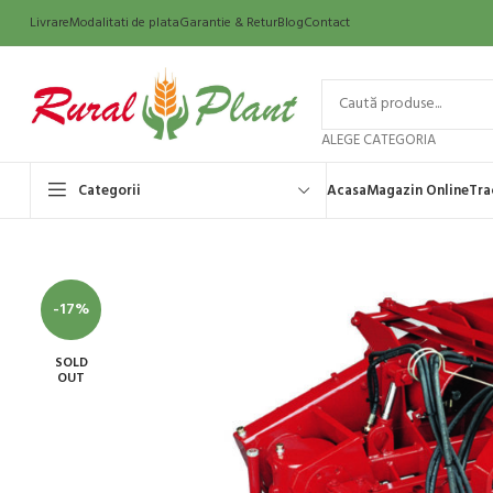
Livrare
Modalitati de plata
Garantie & Retur
Blog
Contact
ALEGE CATEGORIA
Categorii
Acasa
Magazin Online
Tra
-17%
SOLD
OUT