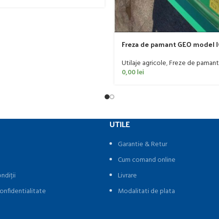
Freza de pamant GEO model I
60 CP
Utilaje agricole
,
Freze de pamant
0,00
lei
UTILE
Garantie & Retur
Cum comand online
ndiții
Livrare
onfidentialitate
Modalitati de plata