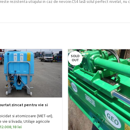
reste rezistenta utiajului in caz de nevoie.CS4 lasă solul perfect nivelat, nu
SOLD
OUT
urtat zincat pentru vie si
er, model Ronda, 400 litri
rbicidat si atomizoare (MET-uri)
,
vie si livada
,
Utilaje agricole
12.008,18
lei