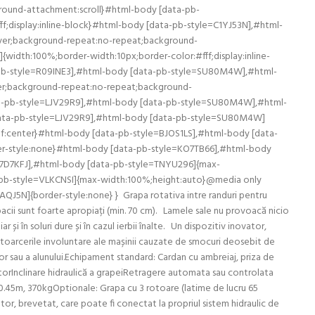
kground-attachment:scroll}#html-body [data-pb-
display:inline-block}#html-body [data-pb-style=C1YJ53N],#html-
cover;background-repeat:no-repeat;background-
idth:100%;border-width:10px;border-color:#fff;display:inline-
pb-style=R09INE3],#html-body [data-pb-style=SU80M4W],#html-
over;background-repeat:no-repeat;background-
ata-pb-style=LJV29R9],#html-body [data-pb-style=SU80M4W],#html-
data-pb-style=LJV29R9],#html-body [data-pb-style=SU80M4W]
lf:center}#html-body [data-pb-style=BJOS1LS],#html-body [data-
er-style:none}#html-body [data-pb-style=KO7TB66],#html-body
I7D7KFJ],#html-body [data-pb-style=TNYU296]{max-
pb-style=VLKCNSI]{max-width:100%;height:auto}@media only
5N]{border-style:none} } Grapa rotativa intre randuri pentru
pacii sunt foarte apropiați (min. 70 cm). Lamele sale nu provoacă nicio
și în soluri dure și în cazul ierbii înalte. Un dispozitiv inovator,
 întoarcerile involuntare ale mașinii cauzate de smocuri deosebit de
lor sau a alunului.Echipament standard: Cardan cu ambreiaj, priza de
torInclinare hidraulică a grapeiRetragere automata sau controlata
 0.45m, 370kgOptionale: Grapa cu 3 rotoare (latime de lucru 65
tor, brevetat, care poate fi conectat la propriul sistem hidraulic de