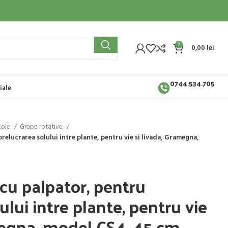
0
0,00
lei
0744.534.705
iale
cole
Grape rotative
relucrarea solului intre plante, pentru vie si livada, Gramegna,
 cu palpator, pentru
ului intre plante, pentru vie
megna, model CS4, 45 cm,