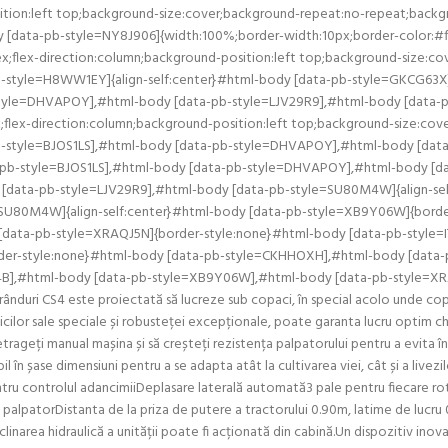
position:left top;background-size:cover;background-repeat:no-repeat;bac
ata-pb-style=NY8J906]{width:100%;border-width:10px;border-color:#fff;
lex;flex-direction:column;background-position:left top;background-size:
b-style=H8WW1EY]{align-self:center}#html-body [data-pb-style=GKCG63X]{w
style=DHVAPOY],#html-body [data-pb-style=LJV29R9],#html-body [data-
lex;flex-direction:column;background-position:left top;background-size:c
a-pb-style=BJOS1LS],#html-body [data-pb-style=DHVAPOY],#html-body [d
ta-pb-style=BJOS1LS],#html-body [data-pb-style=DHVAPOY],#html-body [
dy [data-pb-style=LJV29R9],#html-body [data-pb-style=SU80M4W]{align-se
=SU80M4W]{align-self:center}#html-body [data-pb-style=XB9Y06W]{bord
[data-pb-style=XRAQJ5N]{border-style:none}#html-body [data-pb-style=
der-style:none}#html-body [data-pb-style=CKHHOXH],#html-body [data-
B],#html-body [data-pb-style=XB9Y06W],#html-body [data-pb-style=XRAQJ
er-rânduri CS4 este proiectată să lucreze sub copaci, în special acolo unde co
ilor sale speciale și robusteței excepționale, poate garanta lucru optim chiar 
retrageți manual mașina și să creșteți rezistența palpatorului pentru a evita
n șase dimensiuni pentru a se adapta atât la cultivarea viei, cât și a livezi
tru controlul adancimiiDeplasare laterală automată3 pale pentru fiecare ro
palpatorDistanta de la priza de putere a tractorului 0.90m, latime de lucru
narea hidraulică a unității poate fi acționată din cabină.Un dispozitiv inova