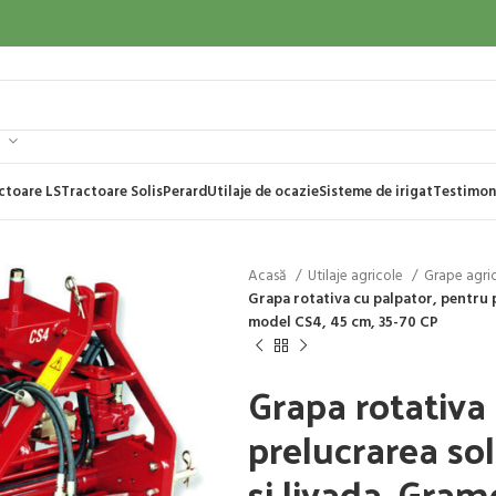
ctoare LS
Tractoare Solis
Perard
Utilaje de ocazie
Sisteme de irigat
Testimon
Acasă
Utilaje agricole
Grape agri
Grapa rotativa cu palpator, pentru p
model CS4, 45 cm, 35-70 CP
Grapa rotativa
prelucrarea sol
si livada, Gra