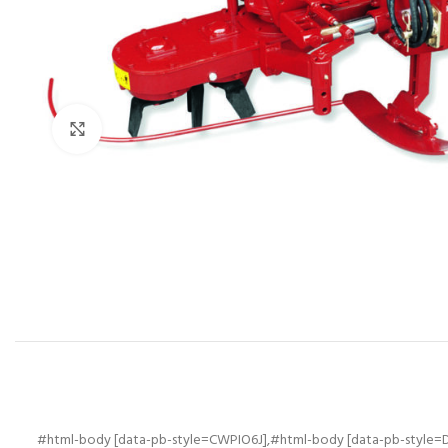
Click to enlarge
#html-body [data-pb-style=CWPIO6J],#html-body [data-pb-style=