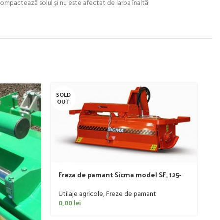
 compactează solul și nu este afectat de iarba înaltă.
SOLD
SO
OUT
O
Freza de pamant Sicma model SF, 125-
185cm, 20-50 CP
Utilaje agricole
,
Freze de pamant
0,00
lei
G