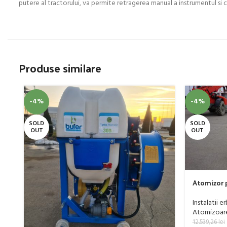
putere al tractorului, va permite retragerea manual a instrumentul si c
Produse similare
-4%
-4%
SOLD
SOLD
OUT
OUT
Atomizor p
livada Buf
Instalatii e
Atomizoare 
12.539,26
lei