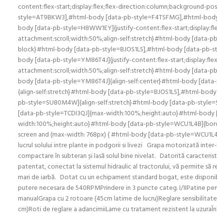
content:flex-start;display:flex;flex-direction:column;background-
style=AT9BKW3],#html-body [data-pb-style=F4TSFMG],#html-body [d
body [data-pb-style=H8WW1EY]{justify-content:flex-start;display:f
attachment:scroll;width:50%;align-self:stretch}#html-body [data-p
block}#html-body [data-pb-style=BJOS1LS],#html-body [data-pb-
body [data-pb-style=YM86T4J]{justify-content:flex-start;display:f
attachment:scroll;width:50%;align-self:stretch}#html-body [dat
body [data-pb-style=YM86T4J]{align-self:center}#html-body [da
{align-self:stretch}#html-body [data-pb-style=BJOS1LS],#html-bo
pb-style=SU80M4W]{align-self:stretch}#html-body [data-pb-style
[data-pb-style=TCDI3QJ]{max-width:100%;height:auto}#html-body 
width:100%;height:auto}#html-body [data-pb-style=WCU1L4B]{bor
screen and (max-width: 768px) { #html-body [data-pb-style=WCU1L4
lucrul solului intre plante in podgorii si livezi Grapa motorizată int
compactare în subteran și lasă solul bine nivelat. Datorită caracteristic
patentat, conectat la sistemul hidraulic al tractorului, vă permite să 
mari de iarbă. Dotat cu un echipament standard bogat, este disponibil î
putere necesara de 540RPMPrindere in 3 puncte categ. I/IIPatine pen
manualGrapa cu 2 rotoare (45cm latime de lucru)Reglare sensibilitate 
cm)Roti de reglare a adancimiiLame cu tratament rezistent la uzuraÎncli