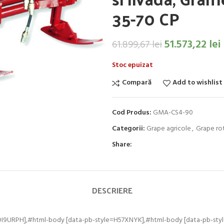
35-70 CP
51.573,22
lei
61.899,67
lei
Stoc epuizat
Compară
Add to wishlist
Cod Produs:
GMA-CS4-90
Categorii:
Grape agricole
,
Grape ro
Share:
DESCRIERE
DI9URPH],#html-body [data-pb-style=H57XNYK],#html-body [data-pb-styl