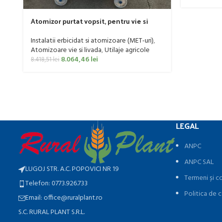
Atomizor purtat vopsit, pentru vie si
livada Bufer, model Ronda Clasic, 200
litri
Instalatii erbicidat si atomizoare (MET-uri)
,
Atomizoare vie si livada
,
Utilaje agricole
8.064,46
lei
8.418,51
lei
LEGAL
ANPC
ANPC SAL
LUGOJ STR. A.C. POPOVICI NR 19
Termeni și co
Telefon: 0773.926.733
Politica de c
Email: office@ruralplant.ro
S.C. RURAL PLANT S.R.L.