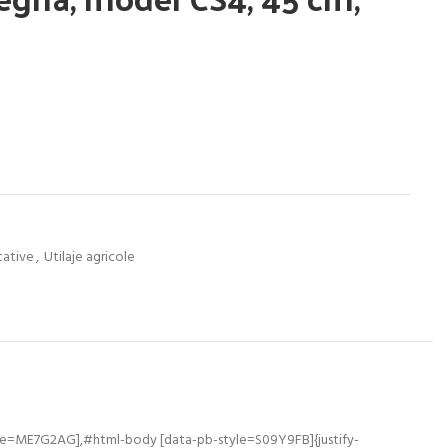
tative
,
Utilaje agricole
e=ME7G2AG],#html-body [data-pb-style=S09Y9FB]{justify-