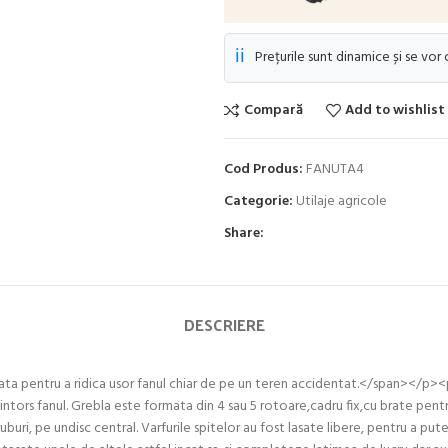
ℹ️
Prețurile sunt dinamice și se vor
Compară
Add to wishlist
Cod Produs:
FANUTA4
Categorie:
Utilaje agricole
Share:
DESCRIERE
ata pentru a ridica usor fanul chiar de pe un teren accidentat.</span>
intors fanul. Grebla este formata din 4 sau 5 rotoare,cadru fix,cu brate pent
suruburi, pe undisc central. Varfurile spitelor au fost lasate libere, pentr