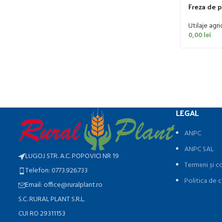
Freza de 
60 CP
Utilaje agri
0,00
lei
LEGAL
ANPC
ANPC SAL
LUGOJ STR. A.C. POPOVICI NR 19
Termeni și co
Telefon: 0773.926.733
Politica de c
Email: office@ruralplant.ro
S.C. RURAL PLANT S.R.L.
CUI RO 29311153