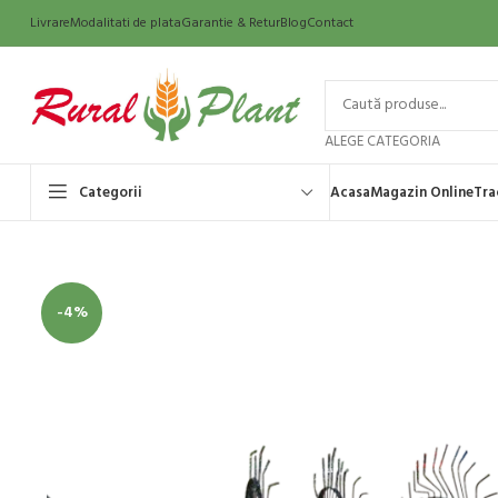
Livrare
Modalitati de plata
Garantie & Retur
Blog
Contact
ALEGE CATEGORIA
Categorii
Acasa
Magazin Online
Tra
-4%