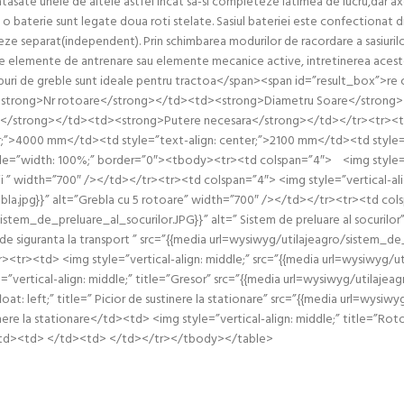
t atasate unele de altele astfel incat sa-si completeze latimea de lucru,dar axe
 Pe o baterie sunt legate doua roti stelate. Sasiul bateriei este confectionat 
reze separat(independent). Prin schimbarea modurilor de racordare a sasiurilor
nu are elemente de antrenare sau elemente mecanice active, intretinerea aces
i de greble sunt ideale pentru tractoa</span><span id=”result_box”>re c
trong>Nr rotoare</strong></td><td><strong>Diametru Soare</strong>
u</strong></td><td><strong>Putere necesara</strong></td></tr><tr><td
er;”>4000 mm</td><td style=”text-align: center;”>2100 mm</td><td style=
width: 100%;” border=”0″><tbody><tr><td colspan=”4″> <img style=”vertic
i ” width=”700″ /></td></tr><tr><td colspan=”4″> <img style=”vertical-align:
rebla.jpg}}” alt=”Grebla cu 5 rotoare” width=”700″ /></td></tr><tr><td 
/sistem_de_preluare_al_socurilor.JPG}}” alt=” Sistem de preluare al socuri
de siguranta la transport ” src=”{{media url=wysiwyg/utilajeagro/sistem_de_
><tr><td> <img style=”vertical-align: middle;” src=”{{media url=wysiwyg/u
ertical-align: middle;” title=”Gresor” src=”{{media url=wysiwyg/utilajea
at: left;” title=” Picior de sustinere la stationare” src=”{{media url=wysiw
nere la stationare</td><td> <img style=”vertical-align: middle;” title=”Rot
/td><td> </td><td> </td></tr></tbody></table>