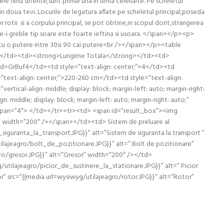
le fiind diferite,sunt prinse una in urma celeilalte. Pe scheletul
din doua tevi. Locurile de legatura aflate pe scheletul principal,poseda
 rotii si a corpului principal, se pot obtine,in scopul dorit,strangerea
te-i greble tip soare este foarte ieftina si usoara. </span></p><p>
u o putere intre 30si 90 cai putere<br /></span></p><table
</td><td><strong>Lungime Totala</strong></td><td>
>GrBuf4</td><td style=”text-align: center;”>4</td><td
”text-align: center;”>220-260 cm</td><td style=”text-align:
al-align: middle; display: block; margin-left: auto; margin-right:
 middle; display: block; margin-left: auto; margin-right: auto;”
colspan=”4″> </td></tr><tr><td> <span id=”result_box”><img
lor” width=”200″ /></span></td><td> Sistem de preluare al
siguranta_la_transport.JPG}}” alt=”Sistem de siguranta la transport ”
tilajeagro/bolt_de_pozitionare.JPG}}” alt=” Bolt de pozitionare”
gro/gresor.JPG}}” alt=”Gresor” width=”200″ /></td>
yg/utilajeagro/picior_de_sustinere_la_stationare.JPG}}” alt=” Picior
or” src=”{{media url=wysiwyg/utilajeagro/rotor.JPG}}” alt=”Rotor”