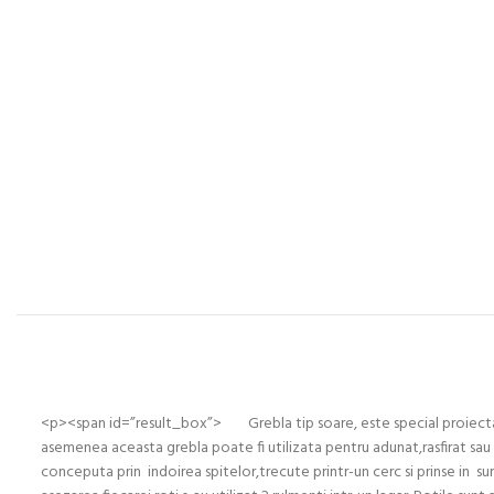
<p><span id=”result_box”> Grebla tip soare, este special proiect
asemenea aceasta grebla poate fi utilizata pentru adunat,rasfirat sau 
conceputa prin indoirea spitelor,trecute printr-un cerc si prinse in 