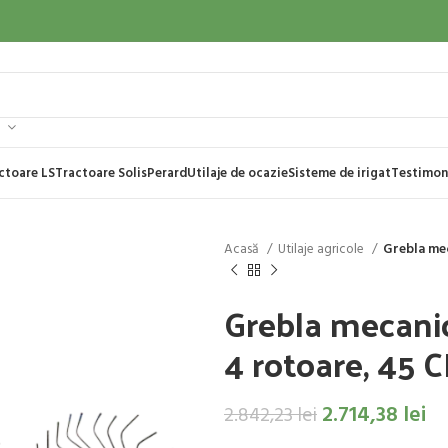
ctoare LS
Tractoare Solis
Perard
Utilaje de ocazie
Sisteme de irigat
Testimon
Acasă
Utilaje agricole
Grebla mec
Grebla mecanica
4 rotoare, 45 
2.714,38
lei
2.842,23
lei