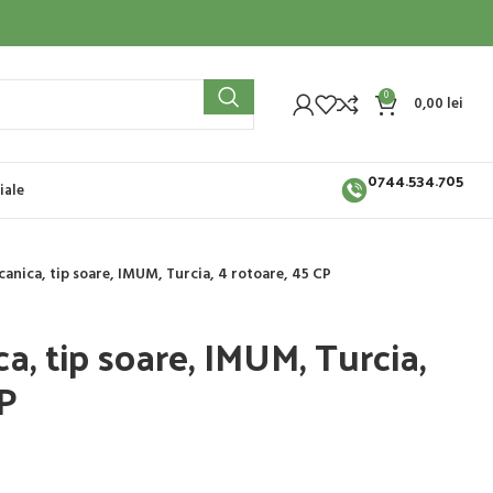
0
0,00
lei
0744.534.705
iale
anica, tip soare, IMUM, Turcia, 4 rotoare, 45 CP
, tip soare, IMUM, Turcia,
CP