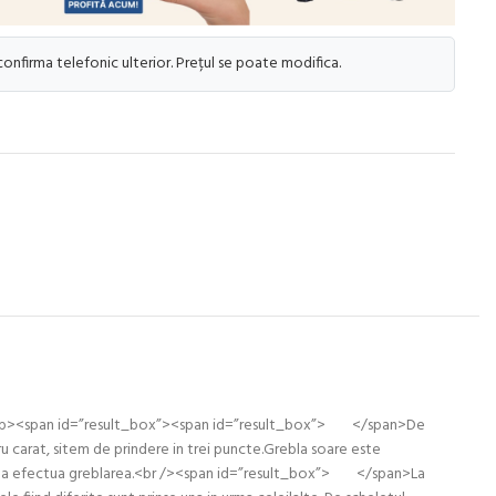
 confirma telefonic ulterior. Prețul se poate modifica.
</p><p><span id=”result_box”><span id=”result_box”> </span>De
ru carat, sitem de prindere in trei puncte.Grebla soare este
u a putea efectua greblarea.<br /><span id=”result_box”> </span>La