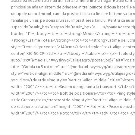
asezarea fiecarei roti s-au utilizat 2 rulmenti intr-un lagar. Rotile sun
principal se afla un sistem de prindere in trei puncte si doua baterii.
un tip de racord mobil, care da posibilitatea ca fiecare baterie sa luc
fanului pe un sir, pe doua siruri sau imprastierea fanului. Pentru ca 
<span id=”result_box”><span id=”result_box”> </span>Aceste tipur
border=”1″><tbody><tr><td><strong>Model</strong></td><td><s
<strong>Latime Totala</strong></td><td><strong>Latime de lucr
style=”text-align: center;”>140cm</td><td style=”text-align: cent
center;”>30-50 CP</td></tr></tbody></table><p> </p><table style=”
auto;” src=”{{media url=wysiwyg/utilajeagro/poster.jpg}}” alt=”Poziti
title=”Grebla cu 5 rotoare” src=”{{media url=wysiwyg/utilajeagro/g
style=”vertical-align: middle;” src=”{{media url=wysiwyg/utilajeagro
socurilor</td><td><img style=”vertical-align: middle;” title=”Sistem 
width=”200″ /> </td><td>Sistem de siguranta la transport </td></tr
width=”200″ /></td><td> Bolt de pozitionare</td><td> <img style=”v
<td> Gresor</td></tr><tr><td> <img style=”vertical-align: middle; flo
de sustinere la stationare” height=”200″ /></td><td> Picior de susti
width=”200″ /></td><td> Rotor</td></tr><tr><td> </td><td> <