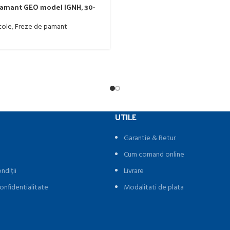
pamant GEO model IGNH, 30-
cole
,
Freze de pamant
UTILE
Garantie & Retur
Cum comand online
ndiții
Livrare
onfidentialitate
Modalitati de plata