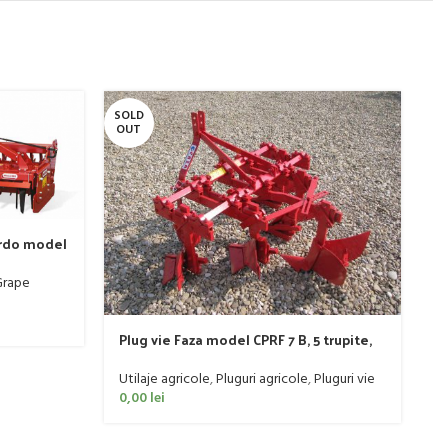
SOLD
-
OUT
ardo model
 PLUS
Grape
Plug vie Faza model CPRF 7 B, 5 trupite,
60-90 CP
Utilaje agricole
,
Pluguri agricole
,
Pluguri vie
0,00
lei