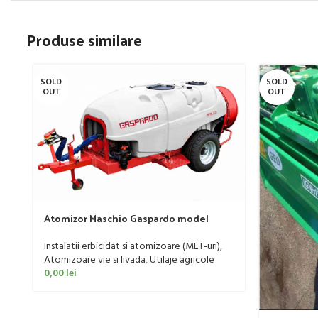
Produse similare
SOLD
SOLD
OUT
OUT
Atomizor Maschio Gaspardo model
Futura Avant 1000/800/121 E
Instalatii erbicidat si atomizoare (MET-uri)
,
Atomizoare vie si livada
,
Utilaje agricole
0,00
lei