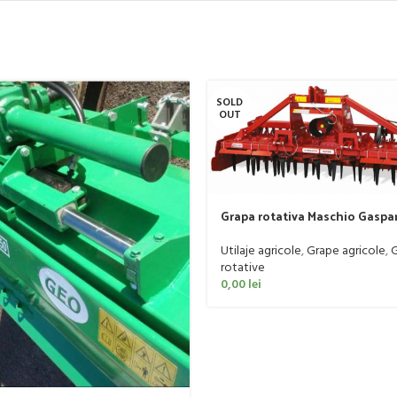
SOLD
OUT
Grapa rotativa Maschio Gasp
DOMINATOR DM RAPIDO 4000
Utilaje agricole
,
Grape agricole
,
rotative
0,00
lei