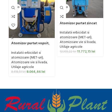
SOLD O
SOLD O
SOL
UT
UT
U
Atomizor purtat zincat
At
pentru vie si livada
pe
Bufer, model Ronda,
Bu
Instalatii erbicidat si
In
300 litri
40
atomizoare (MET-uri)
,
at
Atomizoare vie si livada
,
At
Atomizor purtat vopsit,
Utilaje agricole
Ut
pentru vie si livada
11.772,15
lei
Bufer, model Ronda
12.303,22
lei
12
Instalatii erbicidat si
Clasic, 200 litri
atomizoare (MET-uri)
,
Atomizoare vie si livada
,
Utilaje agricole
8.064,46
lei
8.418,51
lei