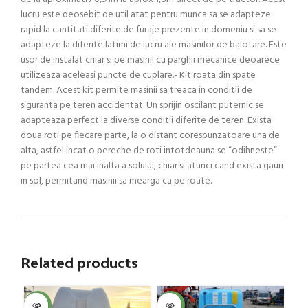
lucru este deosebit de util atat pentru munca sa se adapteze
rapid la cantitati diferite de furaje prezente in domeniu si sa se
adapteze la diferite latimi de lucru ale masinilor de balotare. Este
usor de instalat chiar si pe masinil cu parghii mecanice deoarece
utilizeaza aceleasi puncte de cuplare.- Kit roata din spate
tandem. Acest kit permite masinii sa treaca in conditii de
siguranta pe teren accidentat. Un sprijin oscilant puternic se
adapteaza perfect la diverse conditii diferite de teren. Exista
doua roti pe fiecare parte, la o distant corespunzatoare una de
alta, astfel incat o pereche de roti intotdeauna se “odihneste”
pe partea cea mai inalta a solului, chiar si atunci cand exista gauri
in sol, permitand masinii sa mearga ca pe roate.
Related products
-4%
-4%
-4