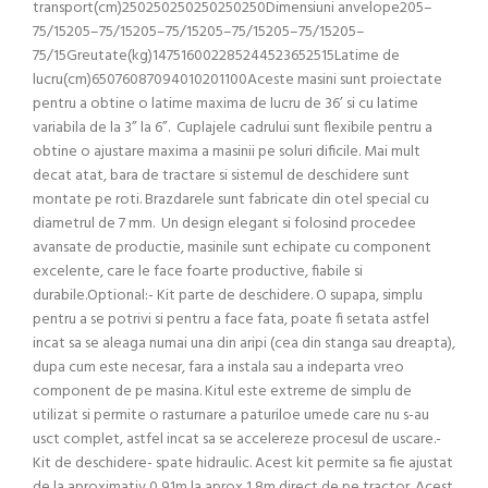
transport(cm)250250250250250250Dimensiuni anvelope205–
75/15205–75/15205–75/15205–75/15205–75/15205–
75/15Greutate(kg)147516002285244523652515Latime de
lucru(cm)65076087094010201100Aceste masini sunt proiectate
pentru a obtine o latime maxima de lucru de 36’ si cu latime
variabila de la 3” la 6”. Cuplajele cadrului sunt flexibile pentru a
obtine o ajustare maxima a masinii pe soluri dificile. Mai mult
decat atat, bara de tractare si sistemul de deschidere sunt
montate pe roti. Brazdarele sunt fabricate din otel special cu
diametrul de 7 mm. Un design elegant si folosind procedee
avansate de productie, masinile sunt echipate cu component
excelente, care le face foarte productive, fiabile si
durabile.Optional:- Kit parte de deschidere. O supapa, simplu
pentru a se potrivi si pentru a face fata, poate fi setata astfel
incat sa se aleaga numai una din aripi (cea din stanga sau dreapta),
dupa cum este necesar, fara a instala sau a indeparta vreo
component de pe masina. Kitul este extreme de simplu de
utilizat si permite o rasturnare a paturiloe umede care nu s-au
usct complet, astfel incat sa se accelereze procesul de uscare.-
Kit de deschidere- spate hidraulic. Acest kit permite sa fie ajustat
de la aproximativ 0,91m la aprox 1,8m direct de pe tractor. Acest