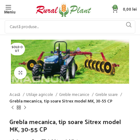
0
0,00
lei
Meniu
SOLD O
UT
Click to enlarge
Acasă
Utilaje agricole
Greble mecanice
Greble soare
Grebla mecanica, tip soare Sitrex model MK, 30-55 CP
Grebla mecanica, tip soare Sitrex model
MK, 30-55 CP