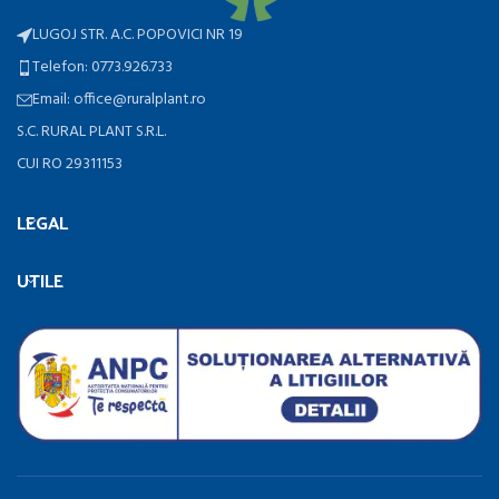
LUGOJ STR. A.C. POPOVICI NR 19
Telefon: 0773.926.733
Email: office@ruralplant.ro
S.C. RURAL PLANT S.R.L.
CUI RO 29311153
LEGAL
UTILE