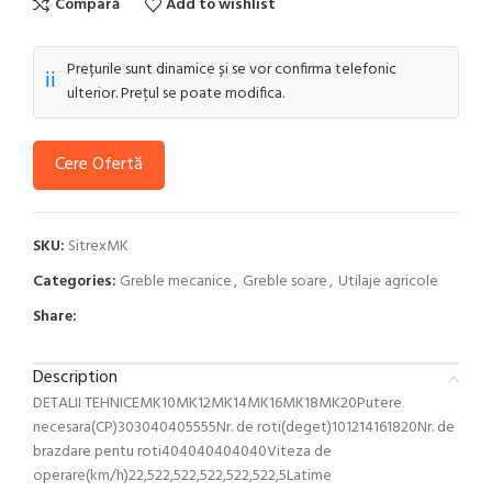
Compară
Add to wishlist
Prețurile sunt dinamice și se vor confirma telefonic
ℹ️
ulterior. Prețul se poate modifica.
Cere Ofertă
SKU:
SitrexMK
Categories:
Greble mecanice
,
Greble soare
,
Utilaje agricole
Share:
Description
DETALII TEHNICEMK10MK12MK14MK16MK18MK20Putere
necesara(CP)303040405555Nr. de roti(deget)101214161820Nr. de
brazdare pentu roti404040404040Viteza de
operare(km/h)22,522,522,522,522,522,5Latime