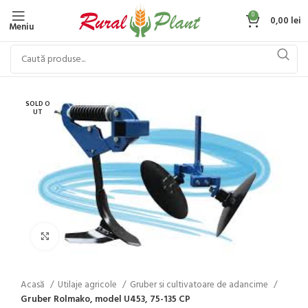
0
0,00
lei
Meniu
SOLD O
UT
Click to enlarge
Acasă
Utilaje agricole
Gruber si cultivatoare de adancime
Gruber Rolmako, model U453, 75-135 CP