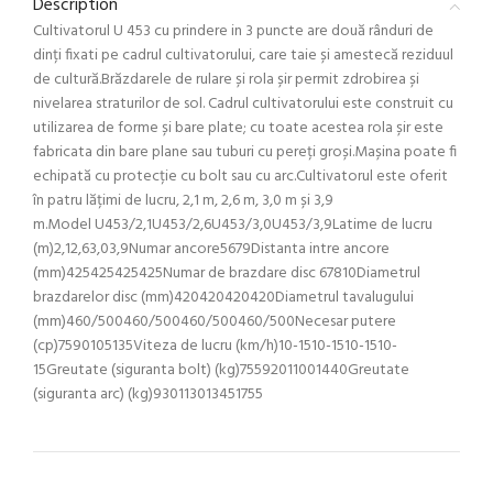
Description
Cultivatorul U 453 cu prindere in 3 puncte are două rânduri de
dinți fixati pe cadrul cultivatorului, care taie și amestecă reziduul
de cultură.Brăzdarele de rulare și rola șir permit zdrobirea și
nivelarea straturilor de sol. Cadrul cultivatorului este construit cu
utilizarea de forme și bare plate; cu toate acestea rola șir este
fabricata din bare plane sau tuburi cu pereți groși.Mașina poate fi
echipată cu protecție cu bolt sau cu arc.Cultivatorul este oferit
în patru lățimi de lucru, 2,1 m, 2,6 m, 3,0 m și 3,9
m.Model U453/2,1U453/2,6U453/3,0U453/3,9Latime de lucru
(m)2,12,63,03,9Numar ancore5679Distanta intre ancore
(mm)425425425425Numar de brazdare disc 67810Diametrul
brazdarelor disc (mm)420420420420Diametrul tavalugului
(mm)460/500460/500460/500460/500Necesar putere
(cp)7590105135Viteza de lucru (km/h)10-1510-1510-1510-
15Greutate (siguranta bolt) (kg)75592011001440Greutate
(siguranta arc) (kg)930113013451755