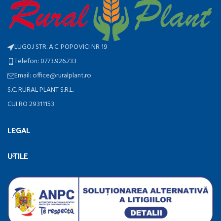
LUGOJ STR. A.C. POPOVICI NR 19
Telefon: 0773.926.733
Email: office@ruralplant.ro
S.C. RURAL PLANT S.R.L.
CUI RO 29311153
LEGAL
UTILE