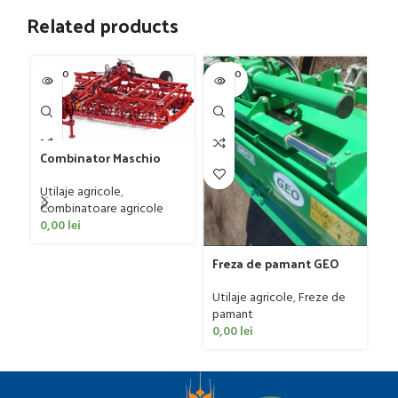
Related products
SOLD O
SOLD O
SOL
UT
UT
U
Combinator Maschio
Fr
Gaspardo model
mo
Sandokan, 120-190 CP
Utilaje agricole
,
50
Ut
Combinatoare agricole
p
0,00
lei
0
Freza de pamant GEO
model IGNH, 30-60 CP
Utilaje agricole
,
Freze de
pamant
0,00
lei