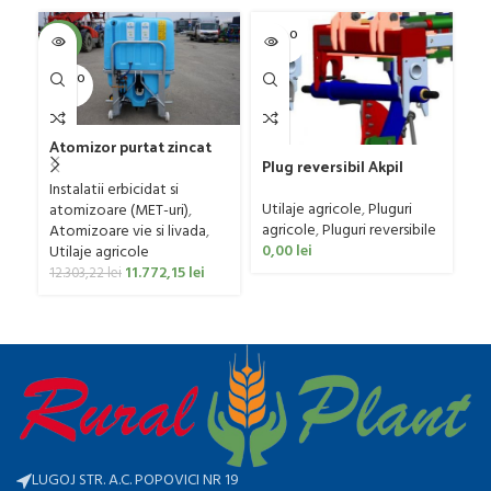
SOLD O
SOL
-4%
UT
U
SOLD O
UT
Pl
G
Atomizor purtat zincat
4 
Ut
Plug reversibil Akpil
pentru vie si livada
ag
model KM 180, 3-5
Bufer, model Ronda,
Instalatii erbicidat si
0
trupite, 90-140 CP
300 litri
Utilaje agricole
,
Pluguri
atomizoare (MET-uri)
,
agricole
,
Pluguri reversibile
Atomizoare vie si livada
,
0,00
lei
Utilaje agricole
11.772,15
lei
12.303,22
lei
LUGOJ STR. A.C. POPOVICI NR 19