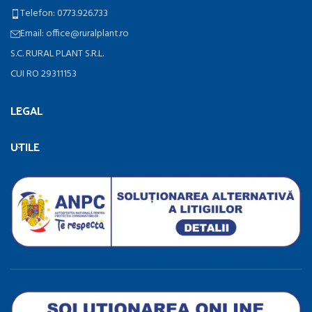
Telefon: 0773.926.733
Email: office@ruralplant.ro
S.C. RURAL PLANT S.R.L.
CUI RO 29311153
LEGAL
UTILE