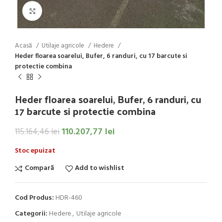
Click to enlarge
Acasă
Utilaje agricole
Hedere
Heder floarea soarelui, Bufer, 6 randuri, cu 17 barcute si
protectie combina
Heder floarea soarelui, Bufer, 6 randuri, cu
17 barcute si protectie combina
110.207,77
lei
115.164,46
lei
Stoc epuizat
Compară
Add to wishlist
Cod Produs:
HDR-460
Categorii:
Hedere
,
Utilaje agricole