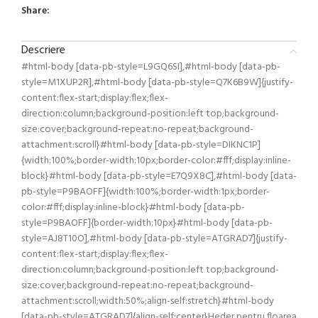
Share:
Descriere
#html-body [data-pb-style=L9GQ6SI],#html-body [data-pb-
style=M1XUP2R],#html-body [data-pb-style=Q7K6B9W]{justify-
content:flex-start;display:flex;flex-
direction:column;background-position:left top;background-
size:cover;background-repeat:no-repeat;background-
attachment:scroll}#html-body [data-pb-style=DIKNC1P]
{width:100%;border-width:10px;border-color:#fff;display:inline-
block}#html-body [data-pb-style=E7Q9X8C],#html-body [data-
pb-style=P9BAOFF]{width:100%;border-width:1px;border-
color:#fff;display:inline-block}#html-body [data-pb-
style=P9BAOFF]{border-width:10px}#html-body [data-pb-
style=AJ8T10O],#html-body [data-pb-style=ATGRAD7]{justify-
content:flex-start;display:flex;flex-
direction:column;background-position:left top;background-
size:cover;background-repeat:no-repeat;background-
attachment:scroll;width:50%;align-self:stretch}#html-body
[data-pb-style=ATGRAD7]{align-self:center}Heder pentru floarea