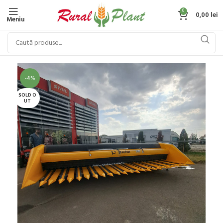
0
0,00
lei
Meniu
-4%
SOLD O
UT