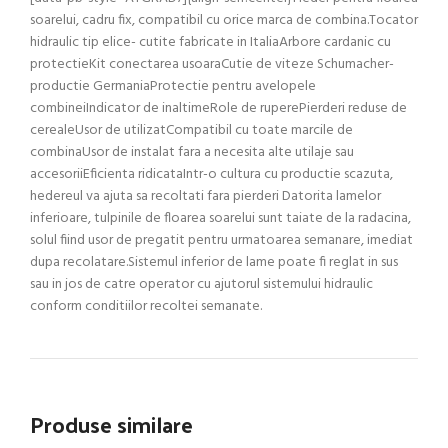
soarelui, cadru fix, compatibil cu orice marca de combina.Tocator
hidraulic tip elice- cutite fabricate in ItaliaArbore cardanic cu
protectieKit conectarea usoaraCutie de viteze Schumacher-
productie GermaniaProtectie pentru avelopele
combineiIndicator de inaltimeRole de ruperePierderi reduse de
cerealeUsor de utilizatCompatibil cu toate marcile de
combinaUsor de instalat fara a necesita alte utilaje sau
accesoriiEficienta ridicataIntr-o cultura cu productie scazuta,
hedereul va ajuta sa recoltati fara pierderi Datorita lamelor
inferioare, tulpinile de floarea soarelui sunt taiate de la radacina,
solul fiind usor de pregatit pentru urmatoarea semanare, imediat
dupa recolatare.Sistemul inferior de lame poate fi reglat in sus
sau in jos de catre operator cu ajutorul sistemului hidraulic
conform conditiilor recoltei semanate.
Produse similare