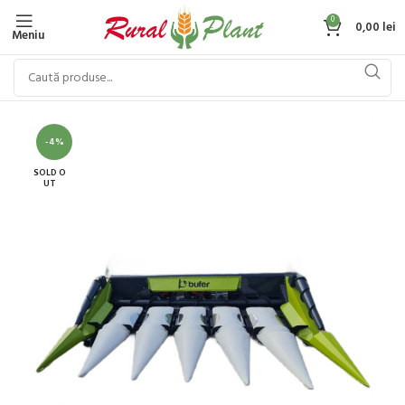
0
0,00
lei
Meniu
-4%
SOLD O
UT