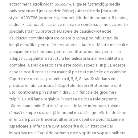
attachment:scroll;width:66.6667%;align-self:stretch}@media
only screen and (max-width: 768px) { #html-body [data-pb-
style=A20YTS6]{border-style:none} }Heder de porumb, 8 randuri,
cadru fix, compatibil cu orice marca de combina. Lame acoperite
specialCardan cu protectieClapele de cauciucProtectie
cauciucuri combinaAjustare taiere tulpina porumbLanțuri de
lungă duratăKit pentru floarea soarelui Au fost făcute mai multe
aranjamente la hedearul pentru recoltat porumbul pentru a se
adapta cu ușurință la structura hidraulică și la manevrabilitate a
combinei. Capul de recoltare este produs special. În plus, aceste
capete pot fi instalate cu ușurință pe toate mărcile de combine.
Capete de recoltat porumb cu 4, 5, 6, 8 sau 12 rânduri sunt
produse în fabrica noastră. Capetele de recoltat porumb sunt
usor controlate prin sistem hidraulic in functie de grosimea
tulpinii.Există lame reglabile în partea de jos a rolelor pentru
tăierea buruienilorDatorită setului de lame inferioare, tulpina
rămasă se rupe cu ușurință în timpul recoltării greleSetul de lame
inferioare poate fi montat ulterior pe capul de porumb.Lamele
superioare și inferioare sunt acoperite cu un strat special
împotriva uzuriiCapul de porumb este vopsit cu vopsea pulbere