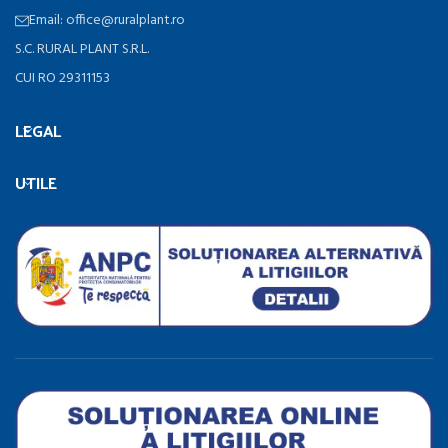
Email: office@ruralplant.ro
S.C. RURAL PLANT S.R.L.
CUI RO 29311153
LEGAL
UTILE