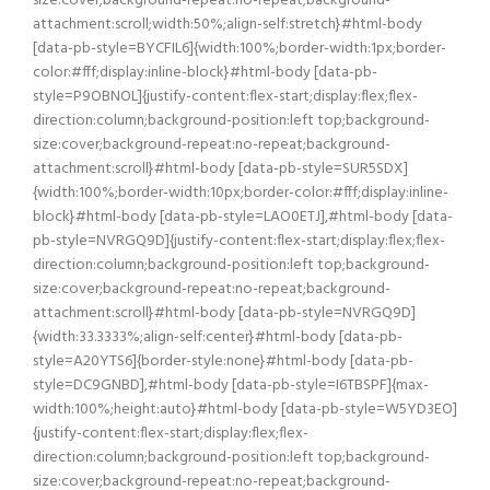
size:cover;background-repeat:no-repeat;background-
attachment:scroll;width:50%;align-self:stretch}#html-body
[data-pb-style=BYCFIL6]{width:100%;border-width:1px;border-
color:#fff;display:inline-block}#html-body [data-pb-
style=P9OBNOL]{justify-content:flex-start;display:flex;flex-
direction:column;background-position:left top;background-
size:cover;background-repeat:no-repeat;background-
attachment:scroll}#html-body [data-pb-style=SUR5SDX]
{width:100%;border-width:10px;border-color:#fff;display:inline-
block}#html-body [data-pb-style=LAO0ETJ],#html-body [data-
pb-style=NVRGQ9D]{justify-content:flex-start;display:flex;flex-
direction:column;background-position:left top;background-
size:cover;background-repeat:no-repeat;background-
attachment:scroll}#html-body [data-pb-style=NVRGQ9D]
{width:33.3333%;align-self:center}#html-body [data-pb-
style=A20YTS6]{border-style:none}#html-body [data-pb-
style=DC9GNBD],#html-body [data-pb-style=I6TBSPF]{max-
width:100%;height:auto}#html-body [data-pb-style=W5YD3EO]
{justify-content:flex-start;display:flex;flex-
direction:column;background-position:left top;background-
size:cover;background-repeat:no-repeat;background-