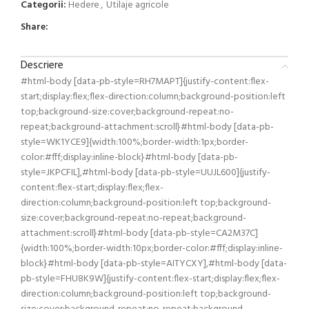
Categorii:
Hedere
,
Utilaje agricole
Share:
Descriere
#html-body [data-pb-style=RH7MAPT]{justify-content:flex-
start;display:flex;flex-direction:column;background-position:left
top;background-size:cover;background-repeat:no-
repeat;background-attachment:scroll}#html-body [data-pb-
style=WK1YCE9]{width:100%;border-width:1px;border-
color:#fff;display:inline-block}#html-body [data-pb-
style=JKPCFIL],#html-body [data-pb-style=UUJL600]{justify-
content:flex-start;display:flex;flex-
direction:column;background-position:left top;background-
size:cover;background-repeat:no-repeat;background-
attachment:scroll}#html-body [data-pb-style=CA2M37C]
{width:100%;border-width:10px;border-color:#fff;display:inline-
block}#html-body [data-pb-style=AITYCXY],#html-body [data-
pb-style=FHU8K9W]{justify-content:flex-start;display:flex;flex-
direction:column;background-position:left top;background-