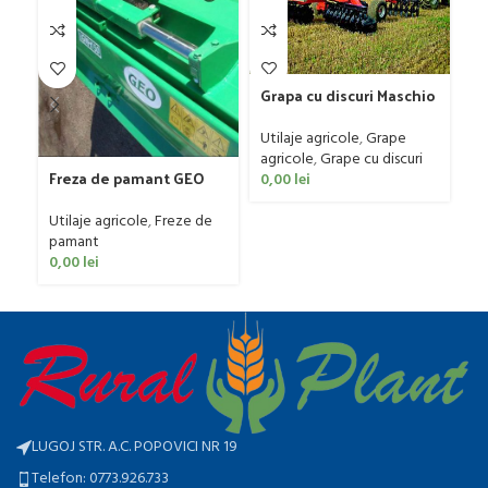
Gr
G
D
Ut
4
Grapa cu discuri Maschio
ag
Gaspardo model MX 400
0
Utilaje agricole
,
Grape
agricole
,
Grape cu discuri
Freza de pamant GEO
0,00
lei
model IGNH, 30-60 CP
Utilaje agricole
,
Freze de
pamant
0,00
lei
LUGOJ STR. A.C. POPOVICI NR 19
Telefon: 0773.926.733