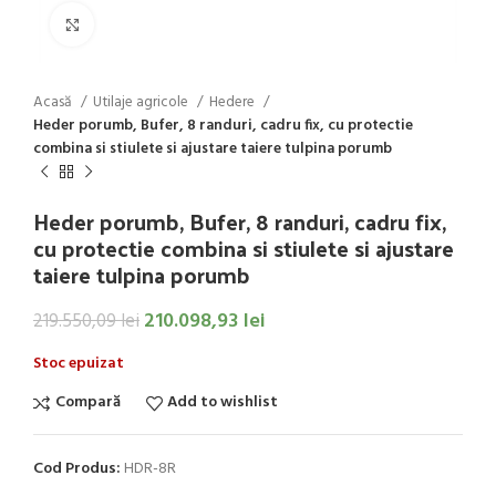
Click to enlarge
Acasă
Utilaje agricole
Hedere
Heder porumb, Bufer, 8 randuri, cadru fix, cu protectie
combina si stiulete si ajustare taiere tulpina porumb
Heder porumb, Bufer, 8 randuri, cadru fix,
cu protectie combina si stiulete si ajustare
taiere tulpina porumb
210.098,93
lei
219.550,09
lei
Stoc epuizat
Compară
Add to wishlist
Cod Produs:
HDR-8R