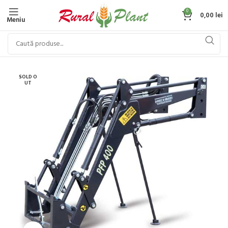
0
0,00
lei
Meniu
SOLD O
UT