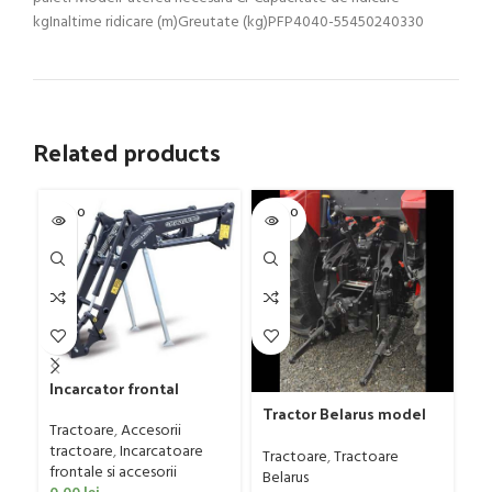
kgInaltime ridicare (m)Greutate (kg)PFP4040-55450240330
Related products
SOLD O
SOLD O
SOL
UT
UT
U
Incarcator frontal
Daniele & Giraudo
Tractor Belarus model
Tr
model PFP30, 15-35 CP
Tractoare
,
Accesorii
1025.4, 110 CP
15
tractoare
,
Incarcatoare
Tractoare
,
Tractoare
Tr
frontale si accesorii
Belarus
Be