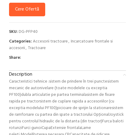
Cere Ofertă
SKU:
DG-PFP40
Categories:
Accesorii tractoare
,
Incarcatoare frontale si
accesorii
,
Tractoare
Share:
Description
Caracteristici tehnice :sistem de prindere în trei punctesistem
mecanic de autonivelare (toate modelele cu exceptia
PF100)dubla articulatie pe partea terminalasistem de fixare
rapida pe tractorsistem de cuplare rapida a accesoriilor (cu
exceptia modelului PF100)picioare de sprijin la stationaresistem
de ramforsare cu partea din spate a tractorului OpţionalJoystick
pentru controlul hidraulic de la distanta (din tractor)Furca baloti
rotunziFurci gunoiCupaExtensie frontalaLame
paleti ModelPuterea necesara CPCapacitate de ridicare