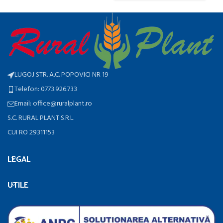
LUGOJ STR. A.C. POPOVICI NR 19
Telefon: 0773.926.733
Email: office@ruralplant.ro
S.C. RURAL PLANT S.R.L.
CUI RO 29311153
LEGAL
UTILE