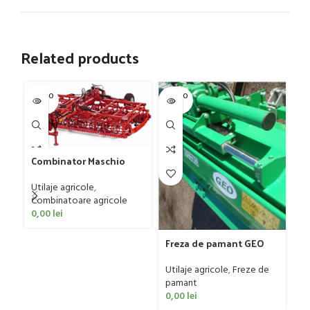
Related products
SOLD O
SOLD O
SOL
UT
UT
U
Combinator Maschio
Fr
Gaspardo model
mo
Sandokan, 120-190 CP
Utilaje agricole
,
50
Ut
Combinatoare agricole
p
0,00
lei
0
Freza de pamant GEO
model IGNH, 30-60 CP
Utilaje agricole
,
Freze de
pamant
0,00
lei