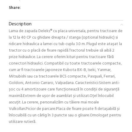
Share:
Description
Lama de zapada Deleks® cu placa universala, pentru tractoare de
la 12 la 40 CP cu ghidare dreapta / stanga (optional hidraulic) si
ridicare hidraulica a lamei cu tub cuplu 3.0 m. Plugul este atașat la
tractor cu o placă de fixare rapidă.Tractorul trebuie să aibă 2
prize hidraulice. La cerere oferim kituri pentru tractoare fără
conectori hidraulici. Compatibil cu toate tractoarele compacte,
cum ar fi tractoarele japoneze Kubota BX-B, Iseki, Yanmar,
Mitsubishi sau ca tractoarele BCS compacte, Pasquali, Ferrari,
Goldoni, Antonio Carraro, Valpadana. Caracteristici:Sistem anti-
șoc cu 4 amortizoare care funcționează în condiții de siguranță
maximă.Extrem de ușor de asamblat și utilizat.Oțel înlocuibil
ascuțit. La cerere, personalizăm cu tăiere mai moale
Vulkollan.Picior de parcare.Placa de fixare poate fi detașabilă și
înlocuibilă cu un cârlig în 3 puncte sau o glisare.Omologat pentru
utilizare rutieră.