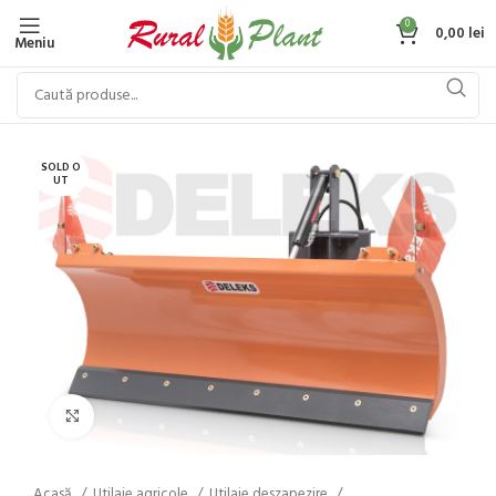
0
0,00
lei
Meniu
SOLD O
UT
Click to enlarge
Acasă
Utilaje agricole
Utilaje deszapezire