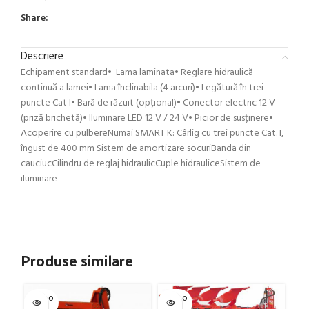
Share:
Descriere
Echipament standard• Lama laminata• Reglare hidraulică
continuă a lamei• Lama înclinabila (4 arcuri)• Legătură în trei
puncte Cat I• Bară de răzuit (opțional)• Conector electric 12 V
(priză brichetă)• Iluminare LED 12 V / 24 V• Picior de susținere•
Acoperire cu pulbereNumai SMART K: Cârlig cu trei puncte Cat. I,
îngust de 400 mm Sistem de amortizare socuriBanda din
cauciucCilindru de reglaj hidraulicCuple hidrauliceSistem de
iluminare
Produse similare
SOLD O
SOLD O
SOL
UT
UT
U