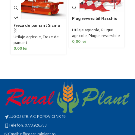
Plug reversibil Maschio
Gaspardo model SIRO M
Freza de pamant Sicma
4 D 95
Utilaje agricole
,
Pluguri
model SF, 125-185cm, 20-
agricole
,
Pluguri reversibile
Pl
50 CP
Utilaje agricole
,
Freze de
0,00
lei
CP
pamant
C
Ut
0,00
lei
ag
0
LUGOJ STR. A.C. POPOVICI NR 19
Telefon: 0773.926.733
Email: office@ruralplant.ro