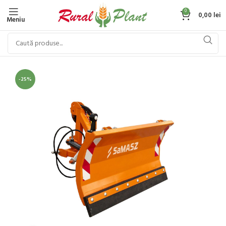
0
0,00
lei
Meniu
-25%