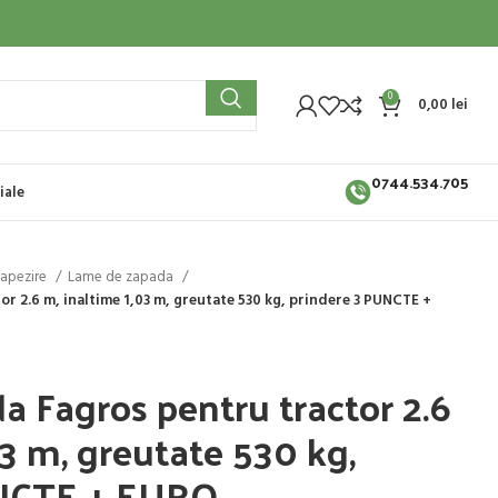
0
0,00
lei
0744.534.705
iale
zapezire
Lame de zapada
r 2.6 m, inaltime 1,03 m, greutate 530 kg, prindere 3 PUNCTE +
 Fagros pentru tractor 2.6
03 m, greutate 530 kg,
UNCTE + EURO