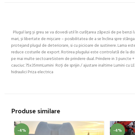
Plugul larg și greu se va dovedi util în curățarea zăpezii de pe benzi 
mari, și libertate de mișcare – posibilitatea de a se înclina spre stân
protejand plugul de deteriorare, si cu picioare de sustinere. Lama este 
reduce costurile de export. Rotirea plugului este controlată de la dista
pe mai multe sectoareSistem de prindere dual. Prindere in 3 puncte + 
cauciuc 75x35mmLumini Roți de sprijin / ajustare inaltime Lumini cu L
hidraulici Priza electrica
Produse similare
-4%
-4%