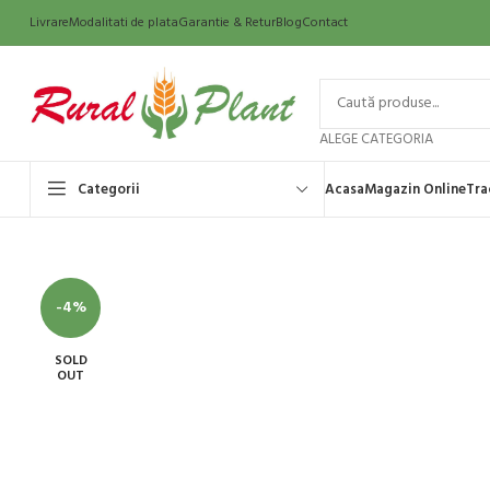
Livrare
Modalitati de plata
Garantie & Retur
Blog
Contact
ALEGE CATEGORIA
Categorii
Acasa
Magazin Online
Tra
-4%
SOLD
OUT