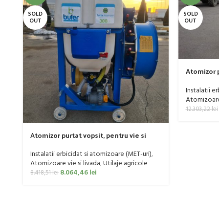
SOLD
SOLD
OUT
OUT
Atomizor p
livada Buf
Instalatii e
Atomizoare 
12.303,22
lei
Atomizor purtat vopsit, pentru vie si
livada Bufer, model Ronda Clasic, 200
litri
Instalatii erbicidat si atomizoare (MET-uri)
,
Atomizoare vie si livada
,
Utilaje agricole
8.064,46
lei
8.418,51
lei