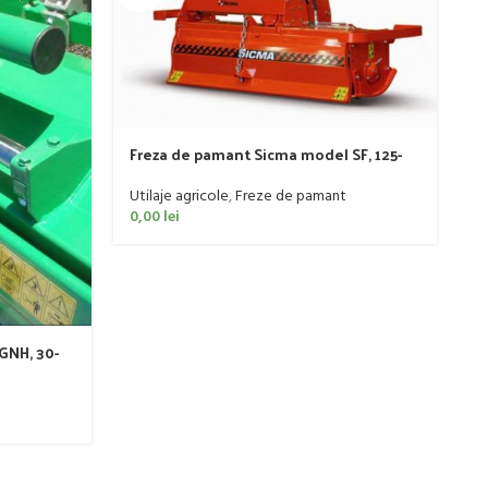
Freza de pamant Sicma model SF, 125-
185cm, 20-50 CP
Utilaje agricole
,
Freze de pamant
0,00
lei
G
2
Ut
di
0
GNH, 30-