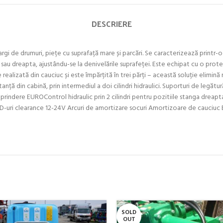
DESCRIERE
largi de drumuri, piețe cu suprafață mare și parcări. Se caracterizează printr
ga sau dreapta, ajustându-se la denivelările suprafeței. Este echipat cu o pr
realizată din cauciuc și este împărțită în trei părți – această soluție elimină
nță din cabină, prin intermediul a doi cilindri hidraulici. Suporturi de legăt
prindere EUROControl hidraulic prin 2 cilindri pentru pozitiile stanga dreap
ED-uri clearance 12-24V Arcuri de amortizare socuri Amortizoare de cauciuc B
SOLD
OUT