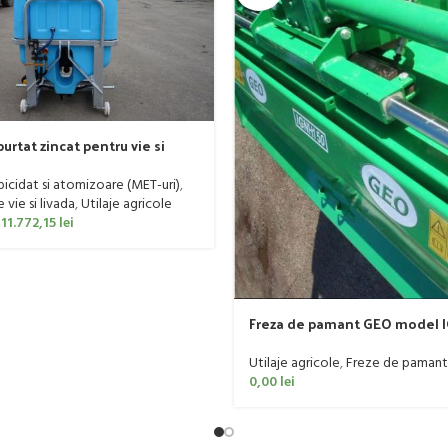
urtat zincat pentru vie si
er, model Ronda, 300 litri
rbicidat si atomizoare (MET-uri)
,
vie si livada
,
Utilaje agricole
11.772,15
lei
Freza de pamant GEO model I
60 CP
Utilaje agricole
,
Freze de pamant
0,00
lei