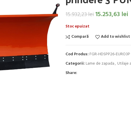
15.253,63
lei
15.932,23
lei
Stoc epuizat
Compară
Add to wishlist
Cod Produs:
FGR-HDSPP26-EURO3P
Categorii:
Lame de zapada
,
Utilaje 
Share: