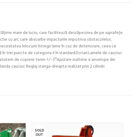
-o lățime mare de lucru, care facilitează deszăpezirea de pe suprafețe
otectie cu arc care absoarbe impacturile impotriva obstacolelor,
 necesitatea înlocuirii întregii lame în caz de deteriorare, ceea ce
ură în trei puncte de categoria II în standard.Dotari:Lamele de cauciuc
taSistem de copiere teren +/- 5⁰Ajustare inaltime si anvelope din
anda cauciuc Reglaj stanga-dreapta realizat prin 2 cilindri
SOLD
SO
OUT
O