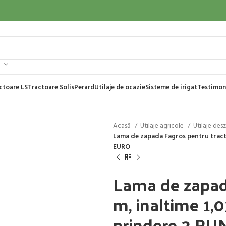
ctoare LS
Tractoare Solis
Perard
Utilaje de ocazie
Sisteme de irigat
Testimon
Acasă
Utilaje agricole
Utilaje des
Lama de zapada Fagros pentru tracto
EURO
Lama de zapada
m, inaltime 1,
prindere 3 P