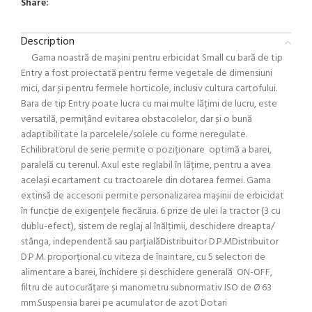
Share:
Description
Gama noastră de mașini pentru erbicidat Small cu bară de tip
Entry a fost proiectată pentru ferme vegetale de dimensiuni
mici, dar și pentru fermele horticole, inclusiv cultura cartofului.
Bara de tip Entry poate lucra cu mai multe lățimi de lucru, este
versatilă, permițând evitarea obstacolelor, dar și o bună
adaptibilitate la parcelele/solele cu forme neregulate.
Echilibratorul de serie permite o poziționare optimă a barei,
paralelă cu terenul. Axul este reglabil în lățime, pentru a avea
același ecartament cu tractoarele din dotarea fermei. Gama
extinsă de accesorii permite personalizarea mașinii de erbicidat
în funcție de exigențele fiecăruia. 6 prize de ulei la tractor (3 cu
dublu-efect), sistem de reglaj al înălțimii, deschidere dreapta/
stânga, independentă sau parțialăDistribuitor D.P.MDistribuitor
D.P.M. proporțional cu viteza de înaintare, cu 5 selectori de
alimentare a barei, închidere și deschidere generală ON-OFF,
filtru de autocurățare și manometru subnormativ ISO de Ø 63
mm.Suspensia barei pe acumulator de azot Dotari