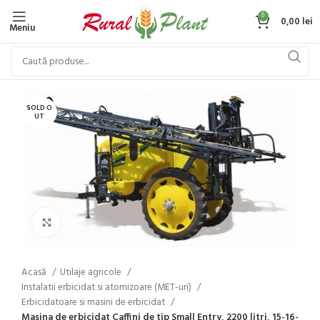
0
0,00
lei
Meniu
SOLD O
UT
Click to enlarge
Acasă
Utilaje agricole
Instalatii erbicidat si atomizoare (MET-uri)
Erbicidatoare si masini de erbicidat
Masina de erbicidat Caffini de tip Small Entry, 2200 litri, 15-16-