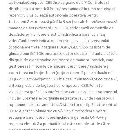
optionale:Computer CB9Display grafic de 5,7”Controlează
distribuirea automatică în litri/ hectarIndică în timp real nivelul
rezervoruluiCalculează autonomia operativă pentru
tratamentGestionează până la 9 secțiuni ale bareiGestionează
mâneca de aer (viteza și ON-OFF)Gestionează comenzile de
deschidere/ închidere electro-hidraulică a barei cu afișaj
videoTank Level: Indicator electric al nivelului rezervorului
(opțional)Permite integrarea DGPS/GLONASS cu sistem de
ghidare prin G.P.SOleomatic: selector electro-hidraulic alcătuit
din grup de electrovalve acționate de maneta Joystick, care
gestionează mișcările de ridicare, deschidere / închidere și
corectarea înclinației barei (opțional cere 2 prize hidraulice 1
D.E)G.P.S Farmnavigator G7: Kit alcătuit din monitor color de 7“,
antenă și cablu de legătură cu omputerul CB9.Permite
vizualizarea grafică a suprafeței pe care s-a aplicat tratamentul,
inclusiv uprafețele/porțiunile netratate sau unde s-au produs
suprapuneri ale tratamentului.Distribuitor de tip Electrocontrol
D.P.M electric volumetric cu 5/7 valve motorizate pentru
secțiunile barei, deschidere/închidere generală ON-OFF și
reglarea electrică a presiunii. Kitul este completat de către