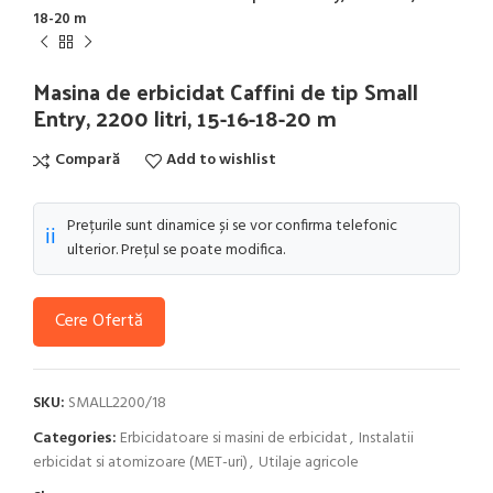
18-20 m
Masina de erbicidat Caffini de tip Small
Entry, 2200 litri, 15-16-18-20 m
Compară
Add to wishlist
Prețurile sunt dinamice și se vor confirma telefonic
ℹ️
ulterior. Prețul se poate modifica.
Cere Ofertă
SKU:
SMALL2200/18
Categories:
Erbicidatoare si masini de erbicidat
,
Instalatii
erbicidat si atomizoare (MET-uri)
,
Utilaje agricole