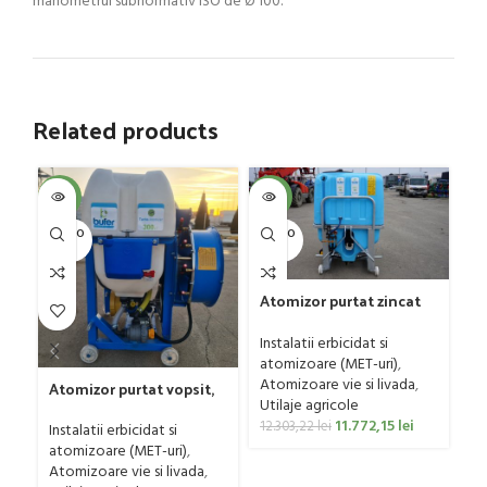
manometrul subnormativ ISO de Ø 100.
Related products
SOL
-4%
-4%
U
SOLD O
SOLD O
UT
UT
Pl
G
Atomizor purtat zincat
4 
Ut
pentru vie si livada
ag
Bufer, model Ronda,
Instalatii erbicidat si
0
300 litri
atomizoare (MET-uri)
,
Atomizoare vie si livada
,
Atomizor purtat vopsit,
Utilaje agricole
pentru vie si livada
11.772,15
lei
Bufer, model Ronda
12.303,22
lei
Instalatii erbicidat si
Clasic, 200 litri
atomizoare (MET-uri)
,
Atomizoare vie si livada
,