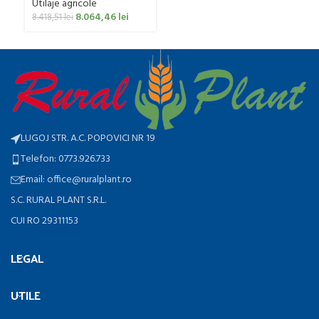
Utilaje agricole
8.064,46
lei
8.418,51
lei
LUGOJ STR. A.C. POPOVICI NR 19
Telefon: 0773.926.733
Email: office@ruralplant.ro
S.C. RURAL PLANT S.R.L.
CUI RO 29311153
LEGAL
UTILE