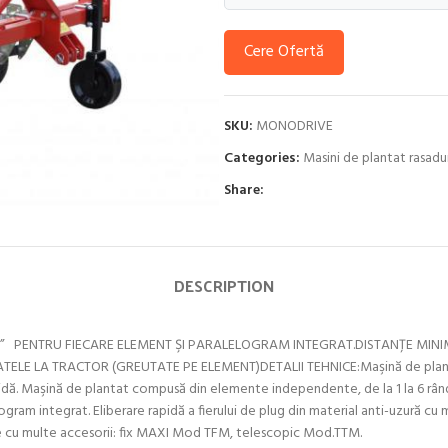
Cere Ofertă
SKU:
MONODRIVE
Categories:
Masini de plantat rasaduri
Share:
DESCRIPTION
 PENTRU FIECARE ELEMENT ŞI PARALELOGRAM INTEGRAT.DISTANŢE MIN
(GREUTATE PE ELEMENT)DETALII TEHNICE:Maşină de plantat semiaut
ramidă. Maşină de plantat compusă din elemente independente, de la 1 la 6 râ
m integrat. Eliberare rapidă a fierului de plug din material anti-uzură cu m
are cu multe accesorii: fix MAXI Mod TFM, telescopic Mod.TTM.