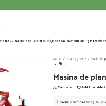
ctoare LS
Tractoare Solis
Perard
Utilaje de ocazie
Sisteme de irigat
Testimon
Acasă
Utilaje agricole
Masini de p
Masina de plan
Compară
Add to wishlist
ℹ️
Prețurile sunt dinamice și se vor