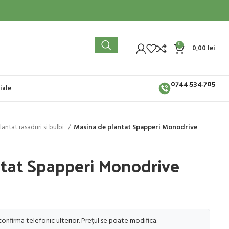
0
0,00
lei
0744.534.705
iale
lantat rasaduri si bulbi
Masina de plantat Spapperi Monodrive
tat Spapperi Monodrive
 confirma telefonic ulterior. Prețul se poate modifica.