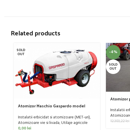
Related products
SOLD
-4%
OUT
SOLD
OUT
Atomizor p
livada Buf
Atomizor Maschio Gaspardo model
Instalatii e
Futura Avant 1000/800/121 E
Atomizoare 
Instalatii erbicidat si atomizoare (MET-uri)
,
12.303,22
lei
Atomizoare vie si livada
,
Utilaje agricole
0,00
lei