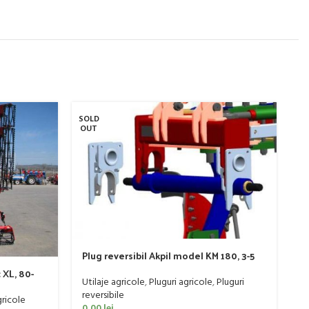
SOLD
SO
OUT
O
P
S
Ut
re
Plug reversibil Akpil model KM 180, 3-5
0
trupite, 90-140 CP
 XL, 80-
Utilaje agricole
,
Pluguri agricole
,
Pluguri
reversibile
ricole
0,00
lei