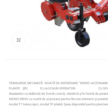
Click to enlarge
TRANSMISIE MECANICĂ: ROATĂ DE ANTRENARE “MONO-ACŢIONARE”
PLANTE (IP) 12 cm.SCAUN OPERATOR: CU SPATELE LA TRACTOR 
răsadurilor cu rădăcină de formă conică, cilindrică și în formă de pi
MONO DRIVE cu roată de acționare pentru fiecare element și paralelogra
modul TT telescopic, modul TP pliabil; Șasiu disponibil pentru plant