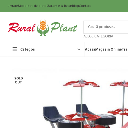
Livrare
Modalitati de plata
Garantie & Retur
Blog
Contact
ALEGE CATEGORIA
Categorii
Acasa
Magazin Online
Tra
SOLD
OUT