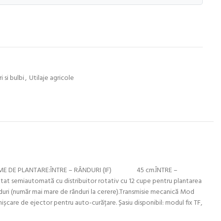
 si bulbi
,
Utilaje agricole
IME DE PLANTARE:ÎNTRE – RÂNDURI (IF) 45 cm.ÎNTRE –
omată cu distribuitor rotativ cu 12 cupe pentru plantarea
nduri (număr mai mare de rânduri la cerere).Transmisie mecanică Mod
ișcare de ejector pentru auto-curățare. Șasiu disponibil: modul fix TF,