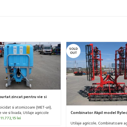
SOLD
OUT
urtat zincat pentru vie si
er, model Ronda, 300 litri
rbicidat si atomizoare (MET-uri)
,
Combinator Akpil model Rylec
vie si livada
,
Utilaje agricole
160 CP
11.772,15
lei
Utilaje agricole
,
Combinatoare ag