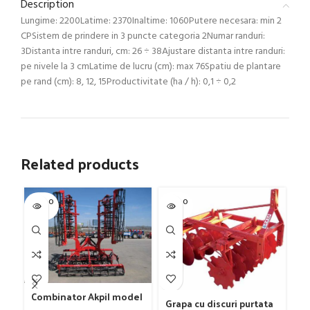
Description
Lungime: 2200Latime: 2370Inaltime: 1060Putere necesara: min 2
CPSistem de prindere in 3 puncte categoria 2Numar randuri:
3Distanta intre randuri, cm: 26 ÷ 38Ajustare distanta intre randuri:
pe nivele la 3 cmLatime de lucru (cm): max 76Spatiu de plantare
pe rand (cm): 8, 12, 15Productivitate (ha / h): 0,1 ÷ 0,2
Related products
SOLD O
SOLD O
SOL
UT
UT
U
Pl
Combinator Akpil model
mo
Grapa cu discuri purtata
Rylec XL, 80-160 CP