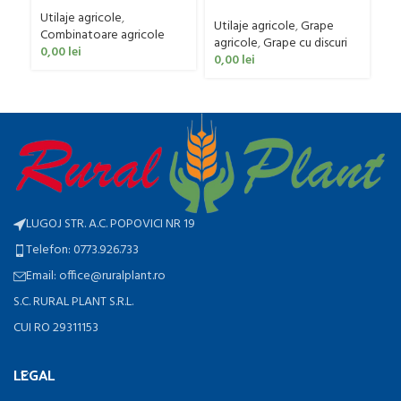
tr
Ut
Faza model FPL, 20-50 CP
Utilaje agricole
,
ag
Utilaje agricole
,
Grape
Combinatoare agricole
0
agricole
,
Grape cu discuri
0,00
lei
0,00
lei
LUGOJ STR. A.C. POPOVICI NR 19
Telefon: 0773.926.733
Email: office@ruralplant.ro
S.C. RURAL PLANT S.R.L.
CUI RO 29311153
LEGAL