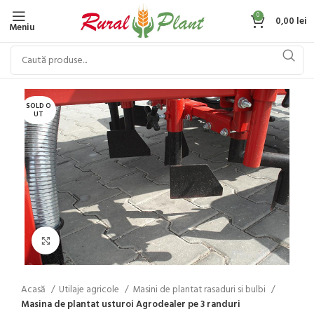
0
0,00
lei
Meniu
SOLD O
UT
Click to enlarge
Acasă
Utilaje agricole
Masini de plantat rasaduri si bulbi
Masina de plantat usturoi Agrodealer pe 3 randuri