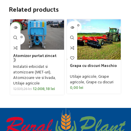
Related products
SOLD O
SOL
-4%
UT
U
SOLD O
UT
Gr
G
Atomizor purtat zincat
D
Ut
pentru vie si livada
4
Grapa cu discuri Maschio
ag
Bufer, model Ronda,
Instalatii erbicidat si
Gaspardo model MX 400
0
400 litri
atomizoare (MET-uri)
,
Utilaje agricole
,
Grape
Atomizoare vie si livada
,
agricole
,
Grape cu discuri
Utilaje agricole
0,00
lei
12.008,18
lei
12.539,26
lei