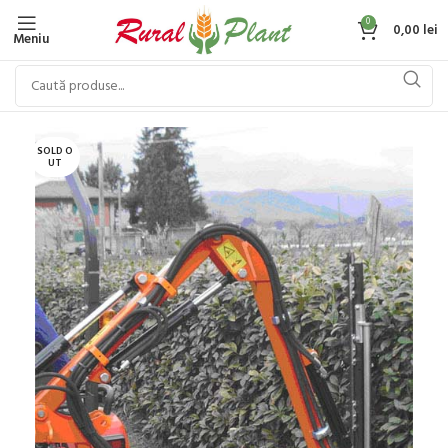
0
0,00
lei
Meniu
SOLD O
UT