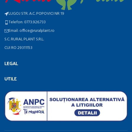
LUGOJ STR. A.C. POPOVICI NR 19
Telefon: 0773.926.733
Email: office@ruralplant.ro
S.C. RURAL PLANT S.R.L.
CUI RO 29311153
LEGAL
UTILE