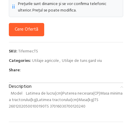
Prețurile sunt dinamice și se vor confirma telefonic
ℹ️
ulterior. Prețul se poate modifica.
Cere Ofertă
SKU:
TifermecTS
Categories:
Utilaje agricole
,
Utilaje de tuns gard viu
Share:
Description
Model Latimea de lucru(cm)Puterea necesara(CP)Masa minima
a tractorului(kg)Latimea tractorului(cm)Masa(kg)TS
26012020500100190TS 37016030700120240