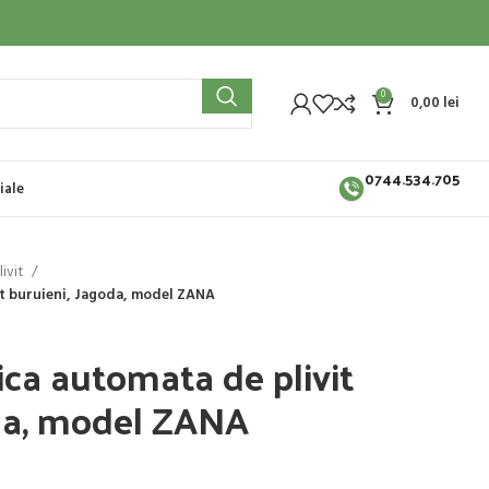
0
0,00
lei
0744.534.705
iale
livit
it buruieni, Jagoda, model ZANA
ica automata de plivit
oda, model ZANA