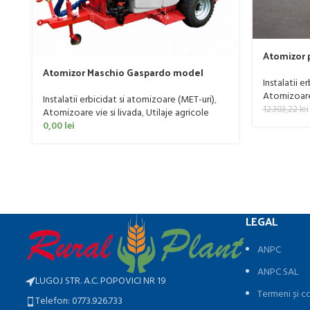
Atomizor p
livada Buf
Atomizor Maschio Gaspardo model
Instalatii e
Futura Avant 1000/800/121 E
Atomizoare 
Instalatii erbicidat si atomizoare (MET-uri)
,
12.303,22
lei
Atomizoare vie si livada
,
Utilaje agricole
0,00
lei
LEGAL
ANPC
ANPC SAL
LUGOJ STR. A.C. POPOVICI NR 19
Termeni și co
Telefon: 0773.926.733