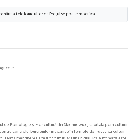
 confirma telefonic ulterior. Prețul se poate modifica.
agricole
l de Pomologie și Floricultură din Skierniewice, capitala pomiculturii
pentru controlul buruienilor mecanice în fermele de fructe cu culturi
facilitează menținerea acestor culturi. Masina hidraulică automată este