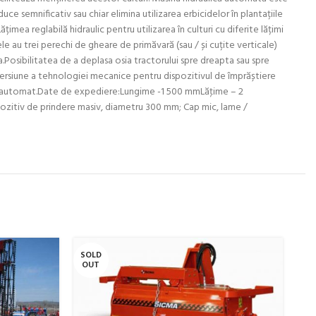
ce semnificativ sau chiar elimina utilizarea erbicidelor în plantațiile
imea reglabilă hidraulic pentru utilizarea în culturi cu diferite lățimi
le au trei perechi de gheare de primăvară (sau / și cuțite verticale)
na.Posibilitatea de a deplasa osia tractorului spre dreapta sau spre
versiune a tehnologiei mecanice pentru dispozitivul de împrăștiere
trag automat.Date de expediere:Lungime -1 500 mmLăţime – 2
zitiv de prindere masiv, diametru 300 mm; Cap mic, lame /
SOLD
SO
OUT
O