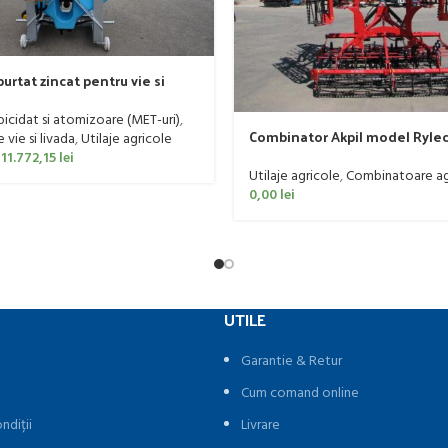
urtat zincat pentru vie si
er, model Ronda, 300 litri
rbicidat si atomizoare (MET-uri)
,
Combinator Akpil model Rylec
vie si livada
,
Utilaje agricole
160 CP
11.772,15
lei
Utilaje agricole
,
Combinatoare ag
0,00
lei
UTILE
Garantie & Retur
Cum comand online
ndiții
Livrare