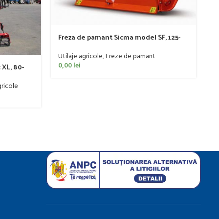
Freza de pamant Sicma model SF, 125-
185cm, 20-50 CP
P
Utilaje agricole
,
Freze de pamant
t
0,00
lei
 XL, 80-
Ut
re
ricole
0