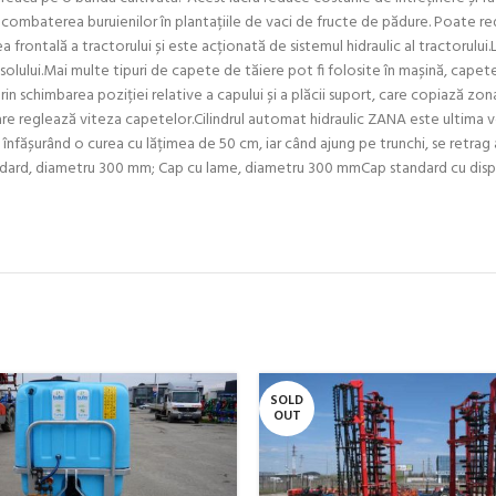
 combaterea buruienilor în plantațiile de vaci de fructe de pădure. Poate redu
ontală a tractorului și este acționată de sistemul hidraulic al tractorului.Lăț
 solului.Mai multe tipuri de capete de tăiere pot fi folosite în mașină, capete
rin schimbarea poziției relative a capului și a plăcii suport, care copiază zo
re reglează viteza capetelor.Cilindrul automat hidraulic ZANA este ultima 
a, înfășurând o curea cu lățimea de 50 cm, iar când ajung pe trunchi, se re
dard, diametru 300 mm; Cap cu lame, diametru 300 mmCap standard cu dispo
SOLD
OUT