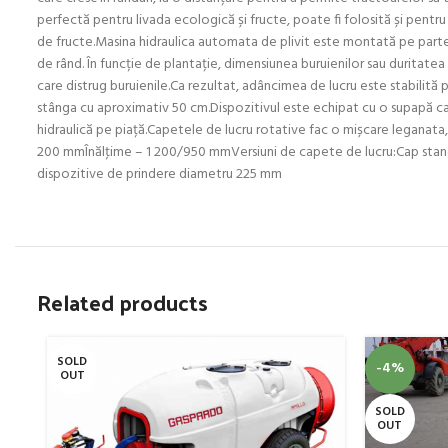
perfectă pentru livada ecologică și fructe, poate fi folosită și pentru
de fructe.Masina hidraulica automata de plivit este montată pe partea fr
de rând. În funcție de plantație, dimensiunea buruienilor sau duritatea
care distrug buruienile.Ca rezultat, adâncimea de lucru este stabilită p
stânga cu aproximativ 50 cm.Dispozitivul este echipat cu o supapă ca
hidraulică pe piață.Capetele de lucru rotative fac o mișcare leganat
200 mmÎnălţime – 1 200/950 mmVersiuni de capete de lucru:Cap stan
dispozitive de prindere diametru 225 mm
Related products
SOLD
-4%
OUT
SOLD
OUT