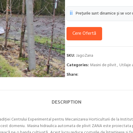
ℹ️
Prețurile sunt dinamice și se vor
Cere Ofertă
SKU:
JagoZana
Categories:
Masini de plivit
,
Utilaje 
Share:
DESCRIPTION
ției Centrului Experimental pentru Mecanizarea Horticulturii de la Institutu
în acest domeniu. Masina hidraulica automata de plivit ZANA este proiectata 
 treacă pe o banda cultivată. Acest lucru reduce costurile de întreținere și 