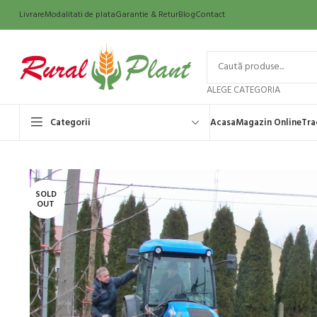
Livrare
Modalitati de plata
Garantie & Retur
Blog
Contact
ALEGE CATEGORIA
Categorii
Acasa
Magazin Online
Tra
SOLD
OUT