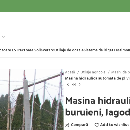
ctoare LS
Tractoare Solis
Perard
Utilaje de ocazie
Sisteme de irigat
Testimon
Acasă
Utilaje agricole
Masini de p
Masina hidraulica automata de pliv
Masina hidraul
buruieni, Jag
Compară
Add to wishlist