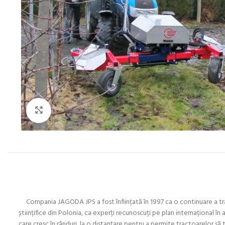
Click to enlarge
Compania JAGODA JPS a fost înființată în 1997 ca o continuare a tradi
științifice din Polonia, ca experți recunoscuți pe plan internațional 
care cresc în rânduri, la o distanțare pentru a permite tractoarelor să