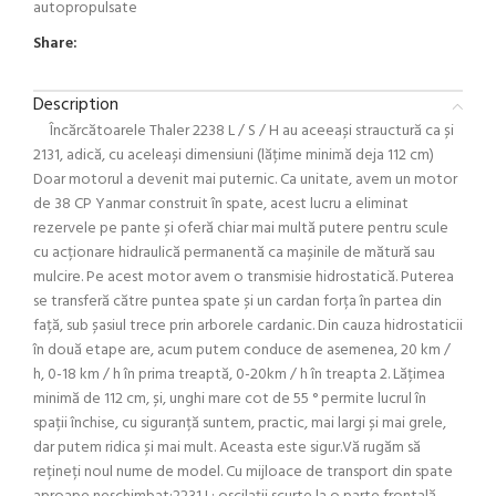
autopropulsate
Share:
Description
Încărcătoarele Thaler 2238 L / S / H au aceeași strauctură ca și
2131, adică, cu aceleași dimensiuni (lățime minimă deja 112 cm)
Doar motorul a devenit mai puternic. Ca unitate, avem un motor
de 38 CP Yanmar construit în spate, acest lucru a eliminat
rezervele pe pante și oferă chiar mai multă putere pentru scule
cu acționare hidraulică permanentă ca mașinile de mătură sau
mulcire. Pe acest motor avem o transmisie hidrostatică. Puterea
se transferă către puntea spate și un cardan forța în partea din
față, sub șasiul trece prin arborele cardanic. Din cauza hidrostaticii
în două etape are, acum putem conduce de asemenea, 20 km /
h, 0-18 km / h în prima treaptă, 0-20km / h în treapta 2. Lățimea
minimă de 112 cm, și, unghi mare cot de 55 ° permite lucrul în
spații închise, cu siguranță suntem, practic, mai largi și mai grele,
dar putem ridica și mai mult. Aceasta este sigur.Vă rugăm să
rețineți noul nume de model. Cu mijloace de transport din spate