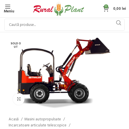
0
0,00
lei
Meniu
SOLD O
UT
Click to enlarge
Acasă
Masini autopropulsate
Incarcatoare articulate telescopice