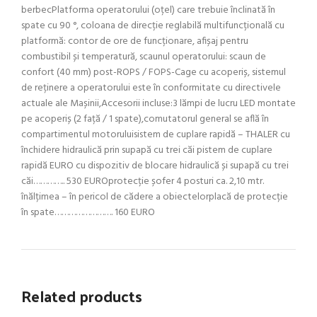
berbecPlatforma operatorului (oțel) care trebuie înclinată în
spate cu 90 °, coloana de direcție reglabilă multifuncțională cu
platformă: contor de ore de funcționare, afișaj pentru
combustibil și temperatură, scaunul operatorului: scaun de
confort (40 mm) post-ROPS / FOPS-Cage cu acoperiș, sistemul
de reținere a operatorului este în conformitate cu directivele
actuale ale Mașinii,Accesorii incluse:3 lămpi de lucru LED montate
pe acoperiș (2 față / 1 spate),comutatorul general se află în
compartimentul motoruluisistem de cuplare rapidă – THALER cu
închidere hidraulică prin supapă cu trei căi pistem de cuplare
rapidă EURO cu dispozitiv de blocare hidraulică și supapă cu trei
căi………….. 530 EUROprotecție șofer 4 posturi ca. 2,10 mtr.
înălțimea – în pericol de cădere a obiectelorplacă de protecție
în spate……………………. 160 EURO
Related products