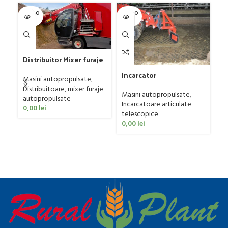
SOLD O
SOLD O
SOL
UT
UT
U
Distribuitor Mixer furaje
autopropulsat Sitrex
In
Incarcator
Premier
au
Masini autopropulsate
,
autopropulsat Fimaks
te
Distribuitoare, mixer furaje
Ma
FMLS 60, 60 CP
Masini autopropulsate
,
50
autopropulsate
In
Incarcatoare articulate
0,00
lei
te
telescopice
0
0,00
lei