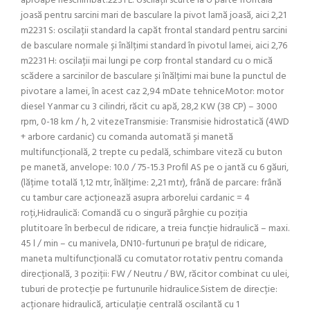
aproape neschimbat:2231 L: oscilații scurte la o parte frontală
joasă pentru sarcini mari de basculare la pivot lamă joasă, aici 2,21
m2231 S: oscilații standard la capăt frontal standard pentru sarcini
de basculare normale și înălțimi standard în pivotul lamei, aici 2,76
m2231 H: oscilații mai lungi pe corp frontal standard cu o mică
scădere a sarcinilor de basculare și înălțimi mai bune la punctul de
pivotare a lamei, în acest caz 2,94 mDate tehniceMotor: motor
diesel Yanmar cu 3 cilindri, răcit cu apă, 28,2 KW (38 CP) – 3000
rpm, 0-18 km / h, 2 vitezeTransmisie: Transmisie hidrostatică (4WD
+ arbore cardanic) cu comanda automată și manetă
multifuncțională, 2 trepte cu pedală, schimbare viteză cu buton
pe manetă, anvelope: 10.0 / 75-15.3 Profil AS pe o jantă cu 6 găuri,
(lățime totală 1,12 mtr, înălțime: 2,21 mtr), frână de parcare: frână
cu tambur care acționează asupra arborelui cardanic = 4
roți,Hidraulică: Comandă cu o singură pârghie cu poziția
plutitoare în berbecul de ridicare, a treia funcție hidraulică – maxi.
45 l / min – cu manivela, DN10-furtunuri pe brațul de ridicare,
maneta multifuncțională cu comutator rotativ pentru comanda
direcțională, 3 poziții: FW / Neutru / BW, răcitor combinat cu ulei,
tuburi de protecție pe furtunurile hidraulice.Sistem de direcție:
acționare hidraulică, articulație centrală oscilantă cu 1