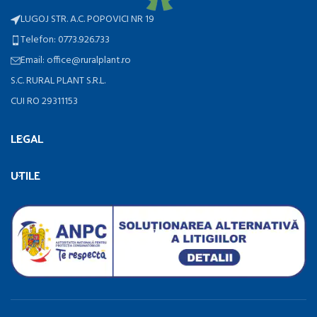
LUGOJ STR. A.C. POPOVICI NR 19
Telefon: 0773.926.733
Email: office@ruralplant.ro
S.C. RURAL PLANT S.R.L.
CUI RO 29311153
LEGAL
UTILE