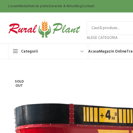
Livrare
Modalitati de plata
Garantie & Retur
Blog
Contact
ALEGE CATEGORIA
Categorii
Acasa
Magazin Online
Tra
SOLD
OUT