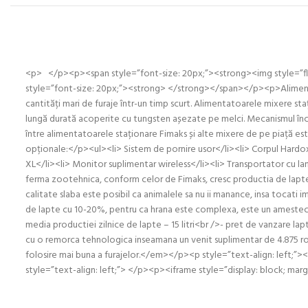
<p> </p><p><span style=”font-size: 20px;”><strong><img style=”fl
style=”font-size: 20px;”><strong> </strong></span></p><p>Alimentat
cantități mari de furaje într-un timp scurt. Alimentatoarele mixere s
lungă durată acoperite cu tungsten așezate pe melci. Mecanismul înco
între alimentatoarele staționare Fimaks și alte mixere de pe piață est
opționale:</p><ul><li> Sistem de pornire usor</li><li> Corpul Hardox<
XL</li><li> Monitor suplimentar wireless</li><li> Transportator cu 
ferma zootehnica, conform celor de Fimaks, cresc productia de lapte
calitate slaba este posibil ca animalele sa nu ii manance, insa tocati 
de lapte cu 10-20%, pentru ca hrana este complexa, este un amestec
media productiei zilnice de lapte – 15 litri<br />- pret de vanzare l
cu o remorca tehnologica inseamana un venit suplimentar de 4.875 r
folosire mai buna a furajelor.</em></p><p style=”text-align: left;
style=”text-align: left;”> </p><p><iframe style=”display: block; 