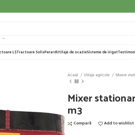
ctoare LS
Tractoare Solis
Perard
Utilaje de ocazie
Sisteme de irigat
Testimon
Acasă
Utilaje agricole
Mixere sta
Mixer station
m3
Compară
Add to wishlist