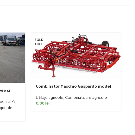
SOLD
SO
OUT
O
Combinator Maschio Gaspardo model
vie si
Sandokan, 120-190 CP
 litri
Utilaje agricole
,
Combinatoare agricole
P
(MET-uri)
,
0,00
lei
t
agricole
Ut
re
0