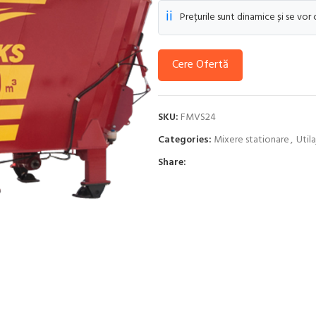
ℹ️
Prețurile sunt dinamice și se vor
Cere Ofertă
SKU:
FMVS24
Categories:
Mixere stationare
,
Util
Share: