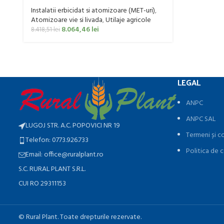
livada Bufer, model Ronda Clasic, 200
litri
Instalatii erbicidat si atomizoare (MET-uri)
,
Atomizoare vie si livada
,
Utilaje agricole
8.064,46
lei
8.418,51
lei
LEGAL
ANPC
ANPC SAL
LUGOJ STR. A.C. POPOVICI NR 19
Termeni și co
Telefon: 0773.926.733
Politica de c
Email: office@ruralplant.ro
S.C. RURAL PLANT S.R.L.
CUI RO 29311153
©️ Rural Plant. Toate drepturile rezervate.