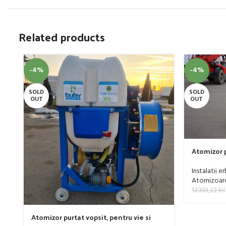
Related products
-4%
-4%
SOLD
SOLD
OUT
OUT
Atomizor p
livada Buf
Instalatii e
Atomizoare 
12.303,22
lei
Atomizor purtat vopsit, pentru vie si