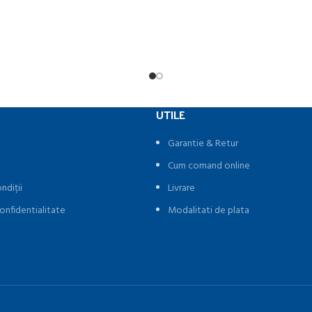
UTILE
Garantie & Retur
Cum comand online
ndiții
Livrare
onfidentialitate
Modalitati de plata