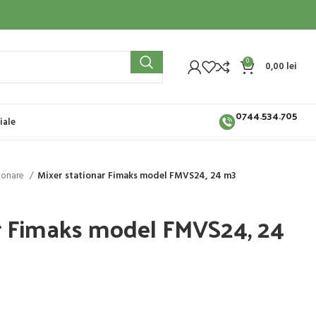
0
0,00
lei
0744.534.705
iale
tionare
Mixer stationar Fimaks model FMVS24, 24 m3
ar Fimaks model FMVS24, 24