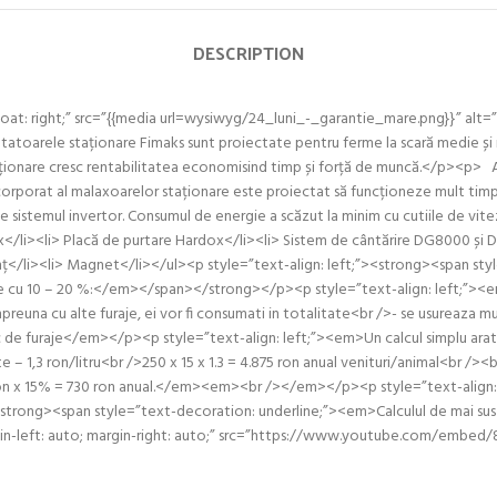
DESCRIPTION
oat: right;” src=”{{media url=wysiwyg/24_luni_-_garantie_mare.png}}” al
oarele staționare Fimaks sunt proiectate pentru ferme la scară medie și 
taționare cresc rentabilitatea economisind timp și forță de muncă.</p><p> Al
rporat al malaxoarelor staționare este proiectat să funcționeze mult timp f
e sistemul invertor. Consumul de energie a scăzut la minim cu cutiile de vit
/li><li> Placă de purtare Hardox</li><li> Sistem de cântărire DG8000 și DTM
lanț</li><li> Magnet</li></ul><p style=”text-align: left;”><strong><span s
 cu 10 – 20 %:</em></span></strong></p><p style=”text-align: left;”><em><
impreuna cu alte furaje, ei vor fi consumati in totalitate<br />- se usureaza
 de furaje</em></p><p style=”text-align: left;”><em>Un calcul simplu ara
apte – 1,3 ron/litru<br />250 x 15 x 1.3 = 4.875 ron anual venituri/animal<br
on x 15% = 730 ron anual.</em><em><br /></em></p><p style=”text-align: 
”><strong><span style=”text-decoration: underline;”><em>Calculul de mai 
margin-left: auto; margin-right: auto;” src=”https://www.youtube.com/e