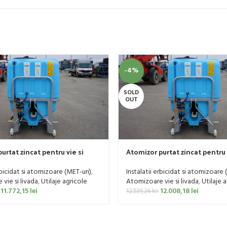
-4%
SOLD
OUT
urtat zincat pentru vie si
Atomizor purtat zincat pentru 
er, model Ronda, 300 litri
livada Bufer, model Ronda, 400
rbicidat si atomizoare (MET-uri)
,
Instalatii erbicidat si atomizoare 
vie si livada
,
Utilaje agricole
Atomizoare vie si livada
,
Utilaje 
11.772,15
lei
12.008,18
lei
12.539,26
lei