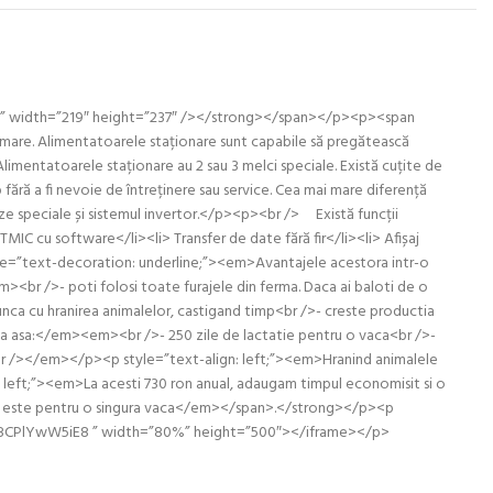
t=”” width=”219″ height=”237″ /></strong></span></p><p><span
mare. Alimentatoarele staționare sunt capabile să pregătească
imentatoarele staționare au 2 sau 3 melci speciale. Există cuțite de
ără a fi nevoie de întreținere sau service. Cea mai mare diferență
eze speciale și sistemul invertor.</p><p><br /> Există funcții
IC cu software</li><li> Transfer de date fără fir</li><li> Afișaj
tyle=”text-decoration: underline;”><em>Avantajele acestora intr-o
br />- poti folosi toate furajele din ferma. Daca ai baloti de o
 munca cu hranirea animalelor, castigand timp<br />- creste productia
ta asa:</em><em><br />- 250 zile de lactatie pentru o vaca<br />-
 /><br /></em></p><p style=”text-align: left;”><em>Hranind animalele
left;”><em>La acesti 730 ron anual, adaugam timpul economisit si o
sus este pentru o singura vaca</em></span>.</strong></p><p
mbed/8CPlYwW5iE8 ” width=”80%” height=”500″></iframe></p>