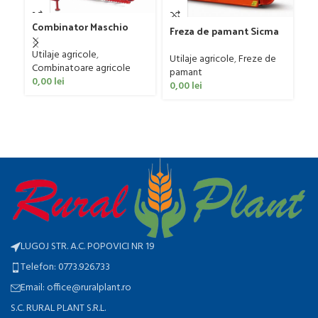
Combinator Maschio
Freza de pamant Sicma
Gaspardo model
model SF, 125-185cm, 20-
Sandokan, 120-190 CP
Utilaje agricole
,
50 CP
Utilaje agricole
,
Freze de
Gr
Combinatoare agricole
pamant
Fa
0,00
lei
0,00
lei
Ut
ag
0
LUGOJ STR. A.C. POPOVICI NR 19
Telefon: 0773.926.733
Email: office@ruralplant.ro
S.C. RURAL PLANT S.R.L.