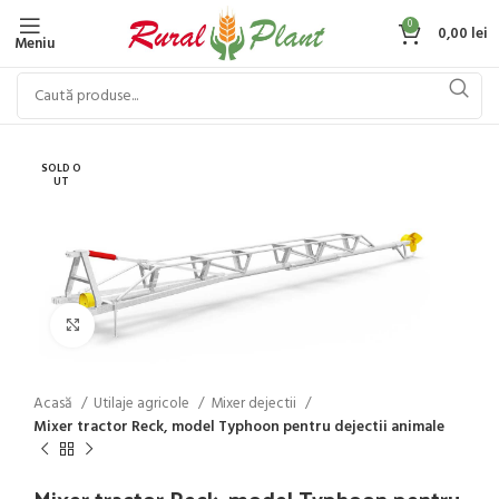
0
0,00
lei
Meniu
SOLD O
UT
Click to enlarge
Acasă
Utilaje agricole
Mixer dejectii
Mixer tractor Reck, model Typhoon pentru dejectii animale