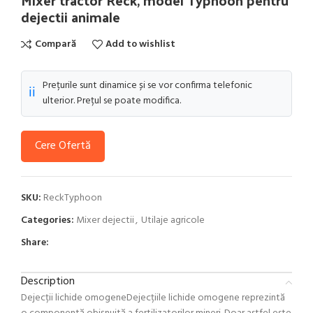
Mixer tractor Reck, model Typhoon pentru
dejectii animale
Compară
Add to wishlist
Prețurile sunt dinamice și se vor confirma telefonic
ℹ️
ulterior. Prețul se poate modifica.
Cere Ofertă
SKU:
ReckTyphoon
Categories:
Mixer dejectii
,
Utilaje agricole
Share:
Description
Dejecții lichide omogeneDejecțiile lichide omogene reprezintă