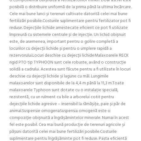
o componentă obișnuită a fertilizatorilor mineri. Doar astfel este
posibilă o distribuire uniformă de la prima până la ultima încărcare.
Cele mai bune lunci și terenuri cultivate datorită celei mai bune
fertilizări posibile.Costurile suplimentare pentru fertilizator pot fi
reduse. Dejecțiile lichide amestecate eficient ce pot fi utilizate
împreună cu sistemele centrale și de injecție. Un lichid obișnuit
este, de asemenea, important pentru o golire completă a
locurilor cu dejecții lichide și pentru o umplere rapidă a
rezervorului.Locuri deschise cu dejecții lichideMalaxoarele RECK
rigid PTO tip TYPHOON sunt cele robuste, având o construcție
solidă a cadrului. Acestea sunt făcute pentru a fi utilizate în locuri
deschise cu dejecții lichide și lagune cu mâl. Lungimile
malaxoarelor sunt disponibile de la 4,4 m până la 11,3 m.Toate
malaxoarele Typhoon sunt dotate cu o instalație specială,
rezistentă, cu un rulment cu bile a arborelui cotit pentru
dejecțiile lichide agresive – insensibil la rămășițe, paie și păr de
animal.Suspensie omogenaSuspensia omogenă este o
compoziție obișnuită a îngrășămintelor minerale. Numai în acest
fel este posibil. Cea mai bună producție de terenuri agricole și
pășuni datorită celei mai bune fertilizări posibile.Costurile
suplimentare pentru îngrășăminte pot fi reduse. Pasta eficientă