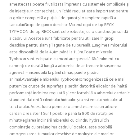
amestecată poate fi utilizată împreună cu sistemele ombilicale și
de injecție. În consecință, un lichid regulat este important pentru
o golire completă a puțului de gunoi și o umplere rapidă a
tanculuiGropi de gunoi deschiseMixerul rigid de tip RECK
TYPHOON de tip RECK sunt cele robuste, cu o construcție solidă
a cadrului. Acestea sunt fabricate pentru utilizare în gropi
deschise pentru șlam și lagune de tulbureală. Lungimea mixerului
este disponibilă de la 4,4m până la 11,3m.Toate mixerele
Typhoon sunt echipate cu montare specială fără rulment cu
rulmenți de durată lungă a arborelui de antrenare în suspensia
agresivă – insensibilă la părul rămas, paiele și părul
animal.Avantajele mixerului TyphoonHomogenizează cele mai
puternice cruste de suprafață și setări datorită elicelor de înaltă
performanță.Îndoirea regulată și confortabilă a arborelui cardanic
standard datorită cilindrului hidraulic și a sistemului hidraulic al
tractorului. Acest lucru permite o amestecare cu un arbore
cardanic rezistent.Sunt posibile până la 800 de rotații pe
minutReglarea înclinării mixerului cu cilindru hydraulicÎn
combinație cu prelungirea cadrului ocelot, este posibilă
omogenizarea turnurilor deschise de moluște ale marilor