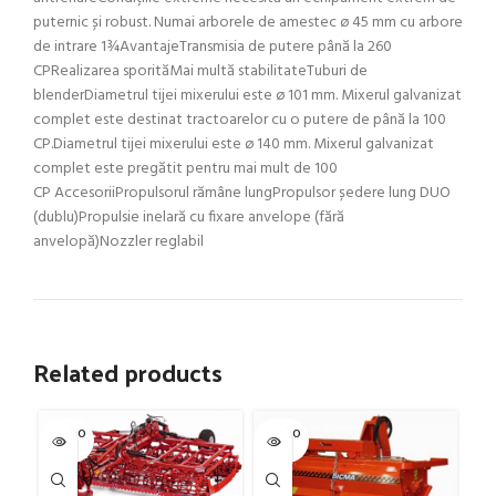
puternic și robust. Numai arborele de amestec ø 45 mm cu arbore
de intrare 1¾AvantajeTransmisia de putere până la 260
CPRealizarea sporităMai multă stabilitateTuburi de
blenderDiametrul tijei mixerului este ø 101 mm. Mixerul galvanizat
complet este destinat tractoarelor cu o putere de până la 100
CP.Diametrul tijei mixerului este ø 140 mm. Mixerul galvanizat
complet este pregătit pentru mai mult de 100
CP AccesoriiPropulsorul rămâne lungPropulsor ședere lung DUO
(dublu)Propulsie inelară cu fixare anvelope (fără
anvelopă)Nozzler reglabil
Related products
SOLD O
SOLD O
SOL
UT
UT
U