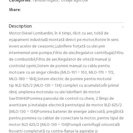
Categories:
Tamburi irigatii
,
Utilaje agricole
Share:
Description
Motor Diesel Lombardini, în 4 timpi, răcit cu aer, tobă de
eșapament industrială montată direct pe motor,Rotire în sens
invers acelor de ceasornic,Lubrifiere forțată cu ulei prin
intermemiul unei pompe,Filtru de ulei,Regulator centrifugal,Filtru
de combustibil,Filtru de aer,Regulator de viteză manual şi
controlul opririi,Sistem de pornire manual cu cablu pentru
motoare cu un singur cilindru (MLO-101 ÷ 103, MLO-170 ÷ 172,
MLO-180 ÷ 184),Sistem electric de pornire pentru motorul
tip 9LD 625/2 (MLO-130 ÷ 134) complet cu acumulatorÎn primul
rând, umplerea motorului cu ulei lubrifiant de motor
Sae15W40Pornirea panoului de control cu ​​cheie, 2 lămpi de
avertizare și instalație electrică pentrutipul de motor 9LD 625/2
(MLO-130 ÷ 134)Pornirea bateriei de energie adecvată, pregătită
pentru pornirea cu cabluri de conectare la motor, pentru tipul de
motor 9LD 625/2 (MLO-130 ÷ 134)Pompă centrifugă orizontală
Rovatti completată cu contra-flanșe la aspirație și