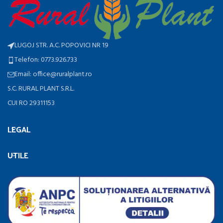
LUGOJ STR. A.C. POPOVICI NR 19
Telefon: 0773.926.733
Email: office@ruralplant.ro
S.C. RURAL PLANT S.R.L.
CUI RO 29311153
LEGAL
UTILE