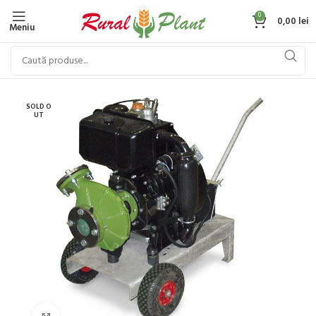
0
0,00
lei
Meniu
SOLD O
UT