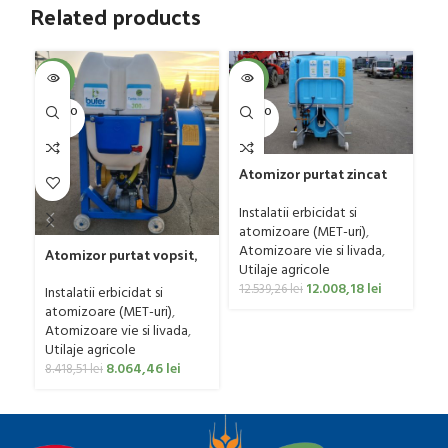
Related products
SOL
-4%
-4%
U
SOLD O
SOLD O
UT
UT
Atomizor purtat zincat
pentru vie si livada
Co
Bufer, model Ronda,
Instalatii erbicidat si
Ry
400 litri
atomizoare (MET-uri)
,
Ut
Atomizoare vie si livada
,
Atomizor purtat vopsit,
Co
Utilaje agricole
pentru vie si livada
0
12.008,18
lei
Bufer, model Ronda
12.539,26
lei
Instalatii erbicidat si
Clasic, 200 litri
atomizoare (MET-uri)
,
Atomizoare vie si livada
,
Utilaje agricole
8.064,46
lei
8.418,51
lei