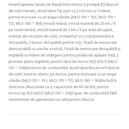
livrareCuplarea tipului de flanșă între motor și pompă (F)Cărucior
din oțel metalic, două tipuri:Tip uşor cu 2 roți mici și 1 mâner,
pentru motoare cu un singur cilindru (MLO-101 ÷ 103, MLO-170 ÷
172, MLO-180 ÷ 184);Viteză redusă, viteză maximă de 20 km / h
pe teren neted, viteză maximă de 5 km / h pe solul decuplat,
realizat din secțiune din oțel, completat cu 2 roți pneumatice
detașabile, 2 butuci detașabile pentru roți, 1 bară de remorcare
demontabilă cu ureche otativă, 1 bară de remorcare detașabilă și
reglabilă cu mâner de strângere pentru pedala de apăsare față, 2
picioare spate reglabile, pentru tipul de motor 9LD 625/2 (MLO-
130 ÷ 134)Rezervor de combustibil, două tipuri:Rezervor:Fabricat
din oțel, montat elastic pe motor, pentru motoare cu un singur
cilindru (MLO-101 ÷ 103, MLO-170 ÷ 172, MLO-180 ÷ 184)Inclusă în
structura căruciorului cu o capacitate de 80 de litri, pentru
motor tip 9LD 625/2 (MLO-130 ÷ 134)Capac de combustibil fără
cheieSistem de galvanizare la cald pentru cărucior