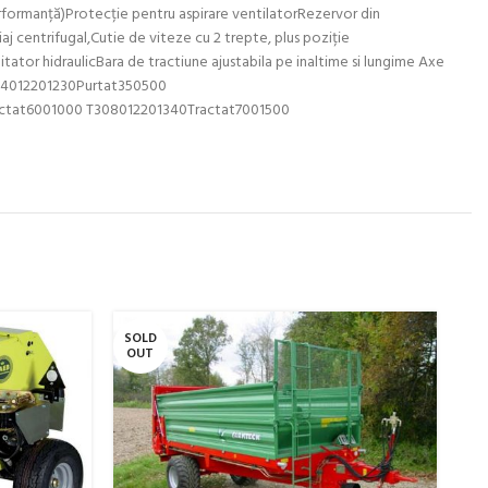
performanță)Protecție pentru aspirare ventilatorRezervor din
 centrifugal,Cutie de viteze cu 2 trepte, plus poziție
gitator hidraulicBara de tractiune ajustabila pe inaltime si lungime Axe
154012201230Purtat350500
ctat6001000 T308012201340Tractat7001500
SOLD
SO
OUT
O