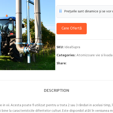
ℹ️
Prețurile sunt dinamice și se vor
Cere Ofertă
SKU:
IdealSupra
Categories:
Atomizoare vie si livada
Share:
DESCRIPTION
 vii. Acesta poate fi utilizat pentru a trata 2 sau 3 rânduri in acelasi timp
ine la caracteristicile diferitelor culturi. Este disponibil atât în versiunea 