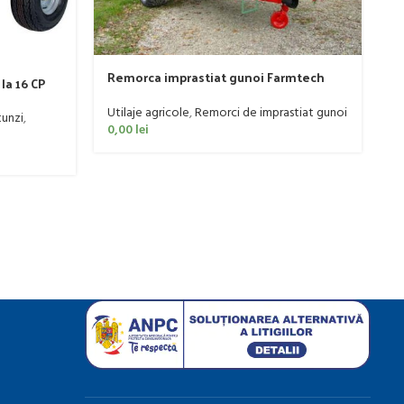
R
Remorca imprastiat gunoi Farmtech
la 16 CP
Ut
model Superfex 700, 5.1 tone
0
Utilaje agricole
,
Remorci de imprastiat gunoi
tunzi
,
0,00
lei