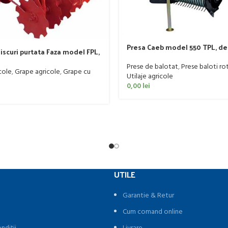
Presa Caeb model 550 TPL, de 
iscuri purtata Faza model FPL,
Prese de balotat
,
Prese baloti ro
cole
,
Grape agricole
,
Grape cu
Utilaje agricole
0,00
lei
UTILE
Garantie & Retur
Cum comand online