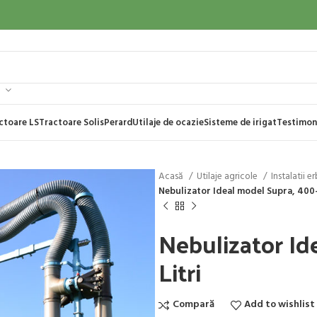
ctoare LS
Tractoare Solis
Perard
Utilaje de ocazie
Sisteme de irigat
Testimon
Acasă
Utilaje agricole
Instalatii 
Nebulizator Ideal model Supra, 400-
Nebulizator I
Litri
Compară
Add to wishlist