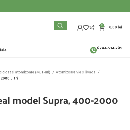
0
0,00
lei
0744.534.705
iale
erbicidat si atomizoare (MET-uri)
Atomizoare vie si livada
2000 Litri
deal model Supra, 400-2000