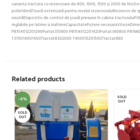
varianta tractata cu rezervoare de 800, 1000, 1500 și 2000 de litri.Do
polietilenăTeavă exterioară pentru nivelul rezervoruluiRezervor de s
neutrăDispozitiv de control de joasă presiune în cabina tractoruluiFilt
reglabile pe latime si inaltimeCapacitatePutere necesaraVitezeD
PB154012201290Purtat355600 PB154012201420Purtat360800 PB166
T370014001400Tractat8302000 T400015201500Tractat880
Related products
SOLD
-4%
OUT
SOLD
OUT