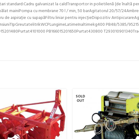
tari standard:Cadru galvanizat la caldTransportor in polietilenă (de înaltă 
pălat mainiPompa cu membrane 70 l / min, 50 barAgitatorul 20/57/24Ambreiaj
ru de aspirație cu supapăFiltru liniar pentru injecțieDispozitiv AntipicurareA
imensiuniTIpGreutatelitrikWCPLungimeLatimeInaltimekg400 PB48/5385/952
015201480Purtat4101000 PB166015201650Purtat430800 T293010901340Tra
SOLD
OUT