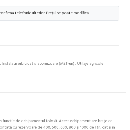
 confirma telefonic ulterior. Prețul se poate modifica.
,
Instalatii erbicidat si atomizoare (MET-uri)
,
Utilaje agricole
, în funcție de echipamentul folosit. Acest echipament are brațe ce
montată cu rezervoare de 400, 500, 600, 800 și 1000 de litri, cat si in