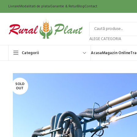
Livrare
Modalitati de plata
Garantie & Retur
Blog
Contact
ALEGE CATEGORIA
Categorii
Acasa
Magazin Online
Tra
SOLD
OUT