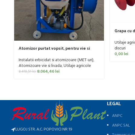
Grapa cu d
20-50 CP
Utilaje agri
Atomizor purtat vopsit, pentru vie si
discuri
livada Bufer, model Ronda Clasic, 200
0,00
lei
litri
Instalatii erbicidat si atomizoare (MET-uri)
,
Atomizoare vie si livada
,
Utilaje agricole
8.064,46
lei
8.418,51
lei
LEGAL
ANPC
ANPC SAL
LUGOJ STR. A.C. POPOVICI NR 19